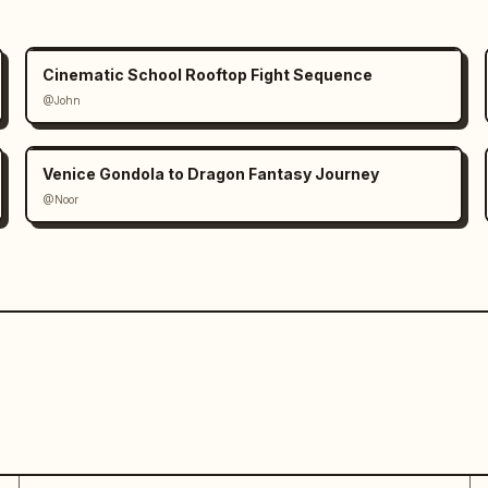
Cinematic School Rooftop Fight Sequence
@John
Venice Gondola to Dragon Fantasy Journey
@Noor