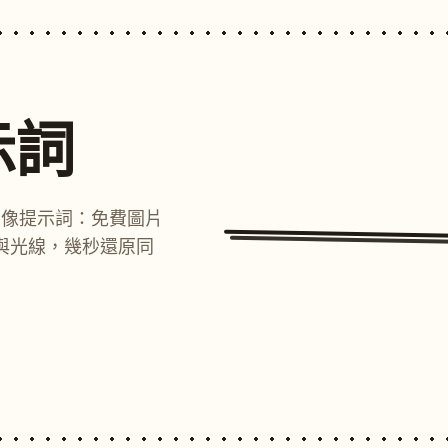
示詞
圖像提示詞：免費圖片
與光線，幾秒還原同