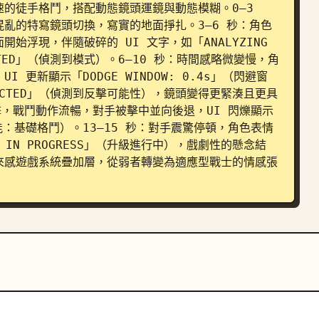
的徒手格鬥，搭配動態鏡頭運鏡與動態模糊。0–3 
亂的特寫鏡頭切換，寫實的地面掙扎。3–6 秒：角色
浮現，伴隨破碎的 UI 文字，如「ANALYZING 
TECTED」（偵測到模式）。6–10 秒：時間感略微變慢，角
更新顯示「DODGE WINDOW: 0.4s」（閃避窗
 DETECTED」（偵測到反擊可能性），鏡頭變得更緊湊且更具
擊，戰鬥動作流暢，對手被擊中並向後退，UI 閃爍顯示
（習得技能：基礎格鬥）。13–15 秒：對手震驚停頓，角色表情
 IN PROGRESS」（升級進行中），戲劇性的懸念結
來感遊戲系統疊加層，從弱者轉變為適應型戰士的情感張