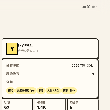
@yusra.
Y
查看原始來源
發布時間
2026年5月30日
原始語言
EN
分類
短片
遊戲宣傳片 / PV
動漫
人物 / 角色
運動 / 動作
讚
瀏覽
分享
67
1.4K
5