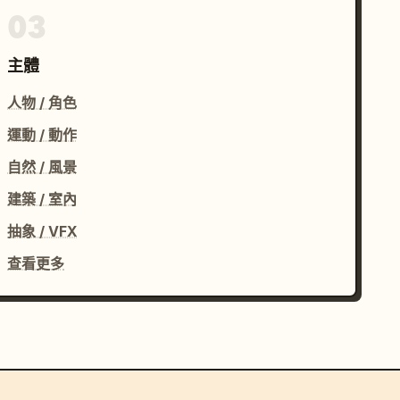
03
主體
人物 / 角色
運動 / 動作
自然 / 風景
建築 / 室內
抽象 / VFX
查看更多