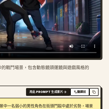
 秒的戰鬥場景，包含動態鏡頭運鏡與遊戲風格的
用此 PROMPT 生成影片
翻譯前
背景中一名弱小的男性角色在街頭鬥毆中處於劣勢，場景