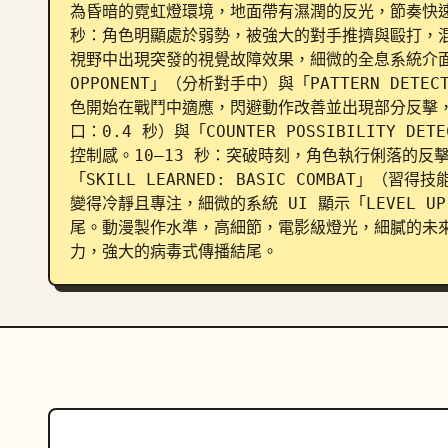
為昏暗的霓虹燈環境，地面帶有濕潤的反光，節奏快速
秒：角色明顯處於弱勢，被強大的對手推擠與毆打，混
視野中出現突發的視覺故障效果，細微的全息系統介面開始
OPPONENT」（分析對手中）與「PATTERN DE
色開始在戰鬥中適應，閃避動作改善並出現部分反擊，UI 
口：0.4 秒）與「COUNTER POSSIBILITY
控制感。10–13 秒：突破時刻，角色執行俐落的反
「SKILL LEARNED: BASIC COMBAT」
變得冷靜且專注，細微的系統 UI 顯示「LEVEL UP
尾。動漫製作水準，高細節，電影級燈光，細膩的未
力，強大的病毒式傳播結尾。