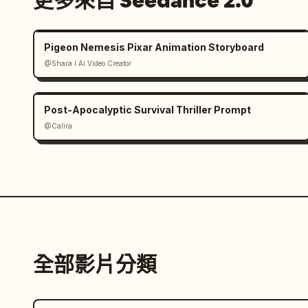
更多來自 Seedance 2.0
Pigeon Nemesis Pixar Animation Storyboard
@Shara I Ai Video Creator
Post-Apocalyptic Survival Thriller Prompt
@Calira
全部影片分類