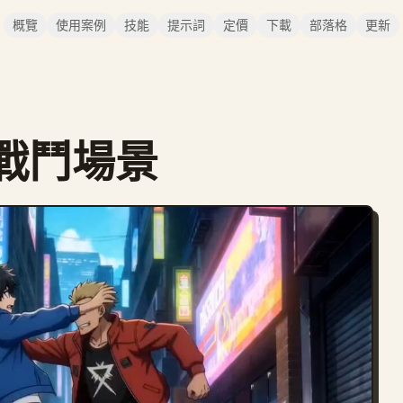
概覽
使用案例
技能
提示詞
定價
下載
部落格
更新
戰鬥場景