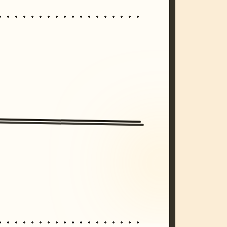
/imagine prompt: cinematic, cyberpunk s
unset, neon colors, 8k --v 6.0