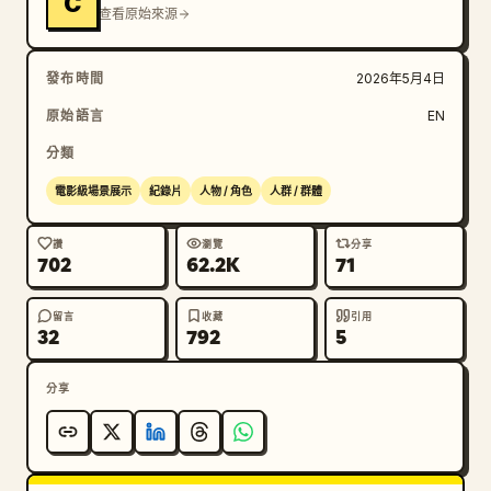
C
查看原始來源
發布時間
2026年5月4日
原始語言
EN
分類
電影級場景展示
紀錄片
人物 / 角色
人群 / 群體
讚
瀏覽
分享
702
62.2K
71
留言
收藏
引用
32
792
5
分享