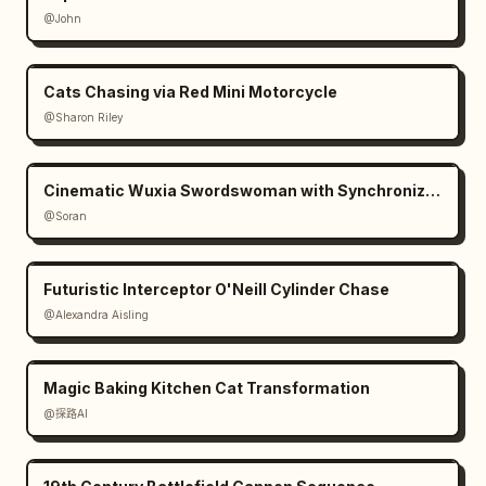
@John
Cats Chasing via Red Mini Motorcycle
@Sharon Riley
Cinematic Wuxia Swordswoman with Synchronized Echoes
@Soran
Futuristic Interceptor O'Neill Cylinder Chase
@Alexandra Aisling
Magic Baking Kitchen Cat Transformation
@探路AI