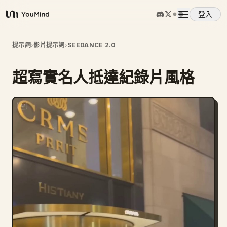
登入
YouMind
概覽
提示詞
›
影片提示詞
›
SEEDANCE 2.0
超寫實名人抵達紀錄片風格
使用案例
技能
提示詞
定價
下載