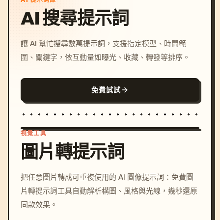
AI 提示詞庫
AI 搜尋提示詞
讓 AI 幫忙搜尋數萬提示詞，支援指定模型、時間範
圍、關鍵字，依互動量如曝光、收藏、轉發等排序。
免費試試
視覺工具
圖片轉提示詞
/imagine prompt: cinemati
把任意圖片轉成可重複使用的 AI 圖像提示詞：免費圖
c, cyberpunk sunset, neon
片轉提示詞工具自動解析構圖、風格與光線，幾秒還原
colors, 8k --v 6.0
同款效果。