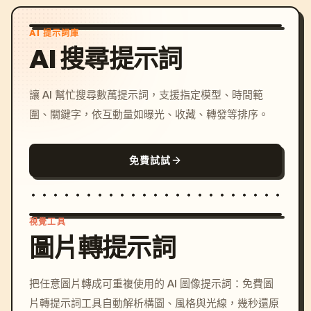
AI 提示詞庫
AI 搜尋提示詞
讓 AI 幫忙搜尋數萬提示詞，支援指定模型、時間範
圍、關鍵字，依互動量如曝光、收藏、轉發等排序。
免費試試
視覺工具
圖片轉提示詞
/imagine prompt: cinemati
把任意圖片轉成可重複使用的 AI 圖像提示詞：免費圖
c, cyberpunk sunset, neon
片轉提示詞工具自動解析構圖、風格與光線，幾秒還原
colors, 8k --v 6.0