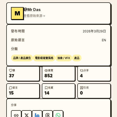
@Mr Das
M
查看原始來源
發布時間
2026年3月29日
原始語言
EN
分類
品牌 / 產品廣告
電影級寫實風格
抽象 / VFX
產品
讚
瀏覽
分享
37
852
4
留言
收藏
引用
15
14
0
分享