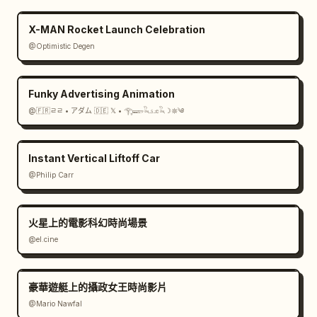
X-MAN Rocket Launch Celebration
@Optimistic Degen
Funky Advertising Animation
@🇫🇷ㄹㄹ • アダム 🇩🇪 𝕏 • 𓂀𓆃𓆗𓃭𓆗☽𖤓༄
Instant Vertical Liftoff Car
@Philip Carr
火星上的電影科幻時尚場景
@el.cine
豪華遊艇上的攝政女王時尚影片
@Mario Nawfal