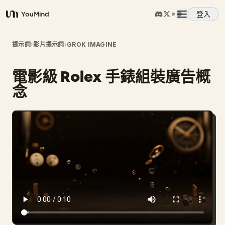
登入
YouMind
概覽
提示詞
›
影片提示詞
›
GROK IMAGINE
電影級 Rolex 手錶組裝廣告概
使用案例
念
技能
提示詞
定價
下載