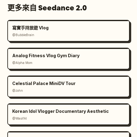
更多來自 Seedance 2.0
寫實手持旅遊 Vlog
@BubbleBrain
Analog Fitness Vlog Gym Diary
@Alpha Mom
Celestial Palace MiniDV Tour
@John
Korean Idol Vlogger Documentary Aesthetic
@WasifAI