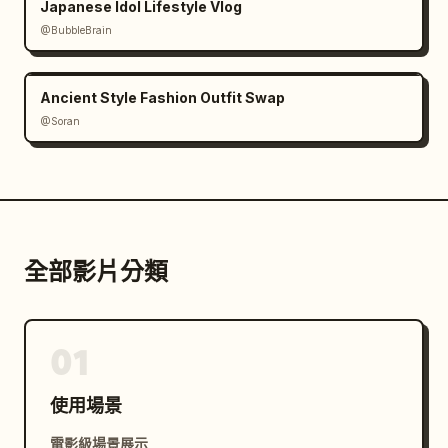
Japanese Idol Lifestyle Vlog
@BubbleBrain
Ancient Style Fashion Outfit Swap
@Soran
全部影片分類
01
使用場景
電影級場景展示