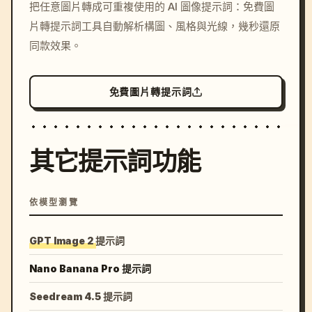
把任意圖片轉成可重複使用的 AI 圖像提示詞：免費圖
c, cyberpunk sunset, neon
片轉提示詞工具自動解析構圖、風格與光線，幾秒還原
colors, 8k --v 6.0
同款效果。
免費圖片轉提示詞
其它提示詞功能
依模型瀏覽
GPT Image 2 提示詞
Nano Banana Pro 提示詞
Seedream 4.5 提示詞