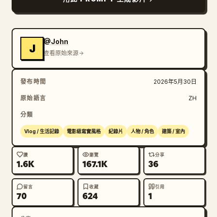
未经处理iPhone手持视频质感，纪录片级别的自然不完美
感，无任何后期调色或特效。所有相机行为均符合真实飞机
经济舱手持拍摄的物理特性，包含自然的机舱光线变化和轻
微的晃动。
@John
J
查看原始來源
發布時間
2026年5月30日
原始語言
ZH
分類
Vlog / 生活記錄
電影級寫實風格
紀錄片
人物 / 角色
建築 / 室內
讚
瀏覽
分享
1.6K
167.1K
36
留言
收藏
引用
70
624
1