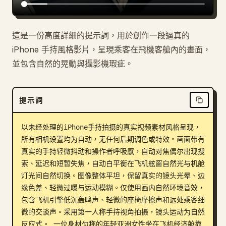
這是一份高度詳細的提示詞，用於創作一段逼真的
iPhone 手持風格影片，呈現乘客在飛機客艙內的畫面，
並包含自然的晃動與攝影機瑕疵。
提示詞
以未经处理的iPhone手持拍摄的真实视频素材风格呈现，
所有相机设置均为自动，无任何后期调色或特效。画面带有
真实的手持轻微抖动和操作者呼吸感，自动对焦偶尔出现搜
索、延迟和短暂失焦，自动白平衡在飞机舷窗自然光与机舱
灯光间自然切换。图像整体平坦，保留真实的镜头光晕、边
缘色差、轻微过曝与运动模糊。仅使用画内自然环境音效，
包含飞机引擎低沉轰鸣声、轻微的座椅摩擦声和远处乘客细
微的交谈声。采用第一人称手持视角拍摄，镜头运动为自然
反应式。 一位身材匀称的年轻亚洲女性坐在飞机经济舱靠