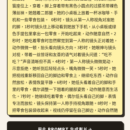
窗座位上，穿着，脚上穿着带有黑色小圆点的过膝吊带裸色
薄丝袜。她翘着二郎腿。她的小桌板上放着一杯冰咖啡、手
机和一些零食包装。 0秒时，镜头从第一人称视角对准她
的脚，1秒时镜头往上移动看到她放下手机，从小桌板或绿
色手提包里拿出一包零食，开始吃起来，动作随意自然。2
秒时，她吃着零食时忽然察觉到第一人称的镜头正对着她，
动作微微一顿，抬头看向镜头方向。3秒时，她眼神与镜头
对视，带着一丝惊讶和友善的语气对着镜头问道：“吃不
吃？”声音清晰但不高。4秒时，第一人称镜头微微晃动，
示意拒绝，她听到后轻轻点头，嘴角微微一笑。5秒时，她
把视线重新移回自己的脚边和零食上，继续吃东西，动作自
然放松，表情恢复平静。6秒时，她低头看着自己的脚和手
里的零食，偶尔调整一下翘着的腿部姿势，动作随意而生活
化。7秒时，她继续吃着零食，偶尔低头看自己的脚，表情
专注而放松，镜头保持第一人称手持视角跟随。8秒时，她
把零食包装袋收起来，视线仍停留在自己脚边，动作自然随
意。9秒时，她微微调整坐姿，把一只脚收回来一点，表情
平静，镜头继续以第一人称视角记录。 画面呈现出真实的
用此 PROMPT 生成影片