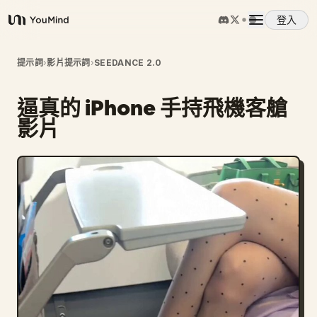
登入
YouMind
概覽
提示詞
›
影片提示詞
›
SEEDANCE 2.0
逼真的 iPhone 手持飛機客艙
使用案例
影片
技能
提示詞
定價
下載