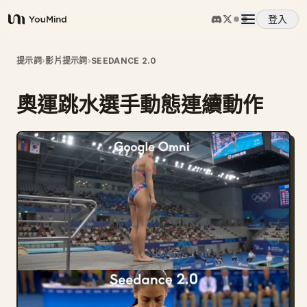
登入
YouMind
概覽
提示詞
›
影片提示詞
›
SEEDANCE 2.0
奧運跳水選手動態連續動作
使用案例
技能
提示詞
定價
下載