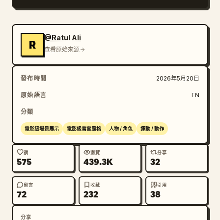
@Ratul Ali
R
查看原始來源
發布時間
2026年5月20日
原始語言
EN
分類
電影級場景展示
電影級寫實風格
人物 / 角色
運動 / 動作
讚
瀏覽
分享
575
439.3K
32
留言
收藏
引用
72
232
38
分享