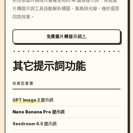
把任意圖片轉成可重複使用的 AI 圖像提示詞：免費圖
c, cyberpunk sunset, neon
片轉提示詞工具自動解析構圖、風格與光線，幾秒還原
colors, 8k --v 6.0
同款效果。
免費圖片轉提示詞
其它提示詞功能
依模型瀏覽
GPT Image 2 提示詞
Nano Banana Pro 提示詞
Seedream 4.5 提示詞