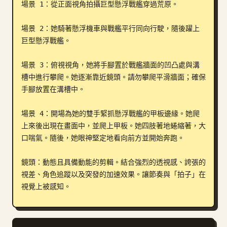
場景 1：從正面視角拍攝巨型懸浮戰艦穿過荒原。

場景 2：她騎著懸浮機車與戰艦平行同向行駛，隨後躍上
巨型懸浮戰艦。

場景 3：俯視視角，她將手腳置於戰艦牆面的凹凸處與溝
槽中進行攀爬。她逐漸靠近鏡頭。請勿攀爬平滑牆面；確保
手腳放置在溝槽中。

場景 4：開場為她的雙手緊抓懸浮戰艦的甲板邊緣。她爬
上來後出現在畫面中，並爬上甲板。她四肢著地蜷縮著，大
口喘氣。隨後，她眼神堅定地看向前方並開始奔跑。

鏡頭：動態且具備動能的剪輯。結合強烈的透視感、誇張的
視差、角色追蹤以及突發的加速效果。讓節奏與「拍子」在
視覺上被感知。

動態設計：肩膀、腰部與腿部連動，核心部位有明顯的彎
曲。在柔韌性與爆發力之間取得平衡。