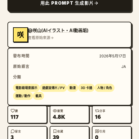
用此 PROMPT 生成影片
@咲山(AIイラスト・AI動画垢)
咲
查看原始來源
發布時間
2026年5月17日
原始語言
JA
分類
電影級場景展示
遊戲宣傳片 / PV
動漫
3D 卡通
人物 / 角色
運動 / 動作
載具
讚
瀏覽
分享
117
4.8K
16
留言
收藏
引用
3
39
0