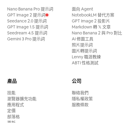
Nano Banana Pro 提示詞
面向 Agent
GPT Image 2 提示詞
NotebookLM 替代方案
Seedance 2.0 提示詞
GPT Image 2 投影片
GPT Image 1.5 提示詞
Markdown 轉 𝕏 文章
Seedream 4.5 提示詞
Nano Banana 2 與 Pro 對比
Gemini 3 Pro 提示詞
AI 修圖工具
照片提示詞
圖片轉提示詞
Lenny 職涯教練
ABTI 性格測試
產品
公司
技能
聯絡我們
瀏覽器擴充功能
隱私權政策
應用程式
服務條款
定價
部落格
更新