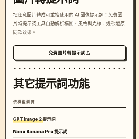
/imagine prompt: cinemati
把任意圖片轉成可重複使用的 AI 圖像提示詞：免費圖
c, cyberpunk sunset, neon
片轉提示詞工具自動解析構圖、風格與光線，幾秒還原
colors, 8k --v 6.0
同款效果。
免費圖片轉提示詞
其它提示詞功能
依模型瀏覽
GPT Image 2 提示詞
Nano Banana Pro 提示詞