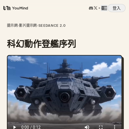
登入
YouMind
概覽
提示詞
›
影片提示詞
›
SEEDANCE 2.0
科幻動作登艦序列
使用案例
技能
提示詞
定價
下載