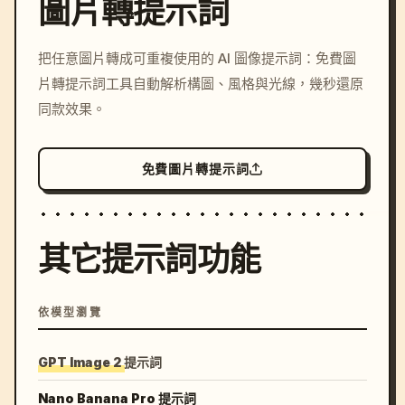
圖片轉提示詞
/imagine prompt: cinemati
把任意圖片轉成可重複使用的 AI 圖像提示詞：免費圖
c, cyberpunk sunset, neon
片轉提示詞工具自動解析構圖、風格與光線，幾秒還原
colors, 8k --v 6.0
同款效果。
免費圖片轉提示詞
其它提示詞功能
依模型瀏覽
GPT Image 2 提示詞
Nano Banana Pro 提示詞