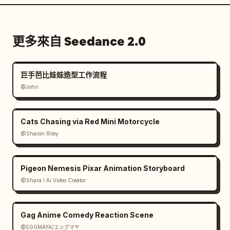
更多來自 Seedance 2.0
巨手芭比娃娃造型工作流程
@John
Cats Chasing via Red Mini Motorcycle
@Sharon Riley
Pigeon Nemesis Pixar Animation Storyboard
@Shara I Ai Video Creator
Gag Anime Comedy Reaction Scene
@EGGMAYA/エッグマヤ