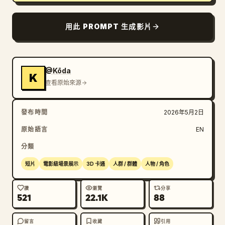
用此 PROMPT 生成影片
@Kōda
K
查看原始來源
發布時間
2026年5月2日
原始語言
EN
分類
短片
電影級場景展示
3D 卡通
人群 / 群體
人物 / 角色
讚
瀏覽
分享
521
22.1K
88
留言
收藏
引用