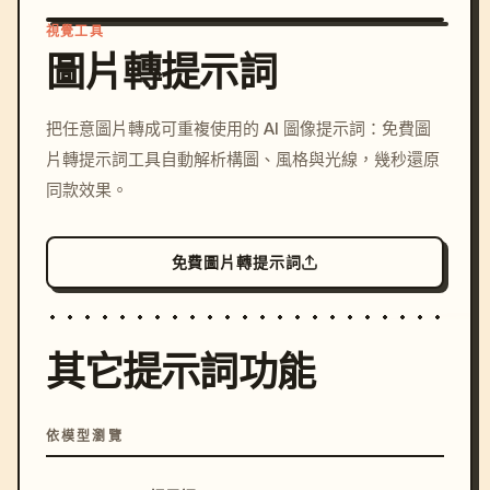
視覺工具
圖片轉提示詞
/imagine prompt: cinemati
把任意圖片轉成可重複使用的 AI 圖像提示詞：免費圖
c, cyberpunk sunset, neon
片轉提示詞工具自動解析構圖、風格與光線，幾秒還原
colors, 8k --v 6.0
同款效果。
免費圖片轉提示詞
其它提示詞功能
依模型瀏覽