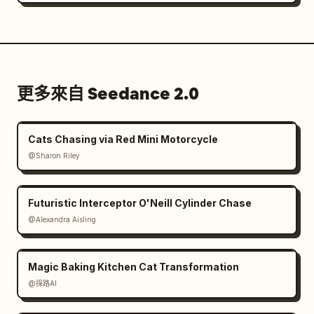
更多來自 Seedance 2.0
Cats Chasing via Red Mini Motorcycle
@Sharon Riley
Futuristic Interceptor O'Neill Cylinder Chase
@Alexandra Aisling
Magic Baking Kitchen Cat Transformation
@探路AI