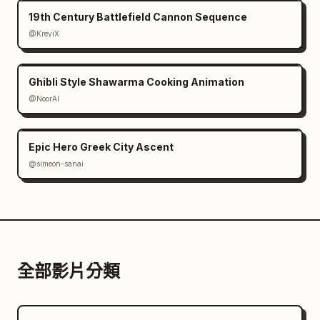
19th Century Battlefield Cannon Sequence
@KreviX
Ghibli Style Shawarma Cooking Animation
@NoorAI
Epic Hero Greek City Ascent
@simeon-sanai
全部影片分類