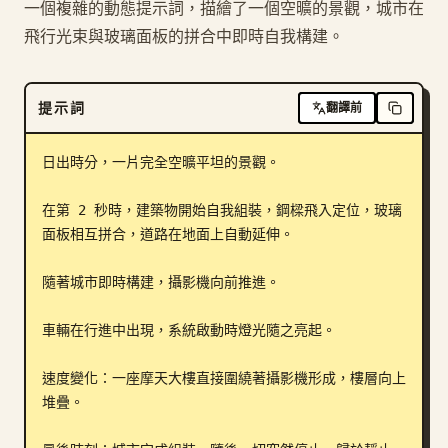
一個複雜的動態提示詞，描繪了一個空曠的景觀，城市在
部落格
飛行光束與玻璃面板的拼合中即時自我構建。
更新
提示詞
翻譯前
日出時分，一片完全空曠平坦的景觀。

在第 2 秒時，建築物開始自我組裝，鋼樑飛入定位，玻璃
面板相互拼合，道路在地面上自動延伸。

隨著城市即時構建，攝影機向前推進。

車輛在行進中出現，系統啟動時燈光隨之亮起。

速度變化：一座摩天大樓直接圍繞著攝影機形成，樓層向上
堆疊。
