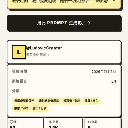
最後時刻：城市完成組裝，隨後一切突然停止，歸於靜止。
用此 PROMPT 生成影片
@LudovicCreator
L
查看原始來源
發布時間
2026年5月15日
原始語言
EN
分類
電影級場景展示
電影級寫實風格
超現實 / 夢境
建築 / 室內
抽象 / VFX
城市 / 街景
讚
瀏覽
分享
53
2.1K
8