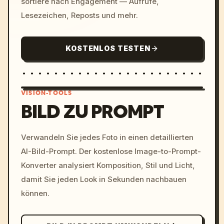
sortiere nach Engagement — Aufrufe,
Lesezeichen, Reposts und mehr.
KOSTENLOS TESTEN
VISION-TOOLS
BILD ZU PROMPT
/imagine prompt: cinemati
Verwandeln Sie jedes Foto in einen detaillierten
c, cyberpunk sunset, neon
AI-Bild-Prompt. Der kostenlose Image-to-Prompt-
colors, 8k --v 6.0
Konverter analysiert Komposition, Stil und Licht,
damit Sie jeden Look in Sekunden nachbauen
können.