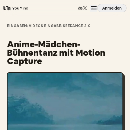
Anmelden
YouMind
Übersicht
EINGABEN
›
VIDEOS EINGABE
›
SEEDANCE 2.0
Anime-Mädchen-
Anwendungsfälle
Bühnentanz mit Motion
Capture
Fähigkeiten
Prompts
Preise
Download