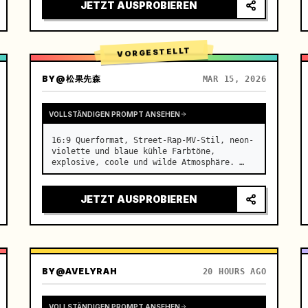
[Dauer] 15 Sekunden. [Szene] Eine endlose, 
JETZT AUSPROBIEREN
realistische Salar de Uyuni (Sky Mirror) 
Sa…
VORGESTELLT
BY
@松果先森
MAR 15, 2026
VOLLSTÄNDIGEN PROMPT ANSEHEN
16:9 Querformat, Street-Rap-MV-Stil, neon-
violette und blaue kühle Farbtöne, 
explosive, coole und wilde Atmosphäre. …
JETZT AUSPROBIEREN
BY
@AVELYRAH
20 HOURS AGO
VOLLSTÄNDIGEN PROMPT ANSEHEN