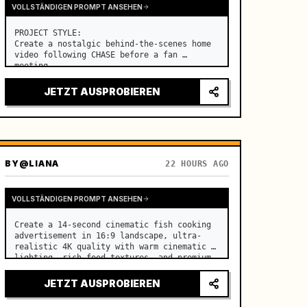
VOLLSTÄNDIGEN PROMPT ANSEHEN
PROJECT STYLE:

Create a nostalgic behind-the-scenes home 
video following CHASE before a fan 
meeting. …
JETZT AUSPROBIEREN
BY
@LIANA
22 HOURS AGO
VOLLSTÄNDIGEN PROMPT ANSEHEN
Create a 14-second cinematic fish cooking 
advertisement in 16:9 landscape, ultra-
realistic 4K quality with warm cinematic 
lighting, rich food textures, and premium 
commercial aesthetics. …
JETZT AUSPROBIEREN