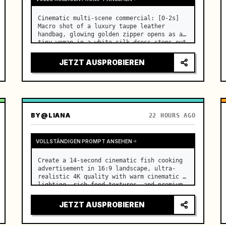
Cinematic multi-scene commercial: [0-2s] 
Macro shot of a luxury taupe leather 
handbag, glowing golden zipper opens as a 
tiny woman in a white silk dress steps out 
holding a skincare bottle with magical 
sparkles. …
JETZT AUSPROBIEREN
BY
@LIANA
22 HOURS AGO
VOLLSTÄNDIGEN PROMPT ANSEHEN
Create a 14-second cinematic fish cooking 
advertisement in 16:9 landscape, ultra-
realistic 4K quality with warm cinematic 
lighting, rich food textures, and premium 
commercial aesthetics. …
JETZT AUSPROBIEREN