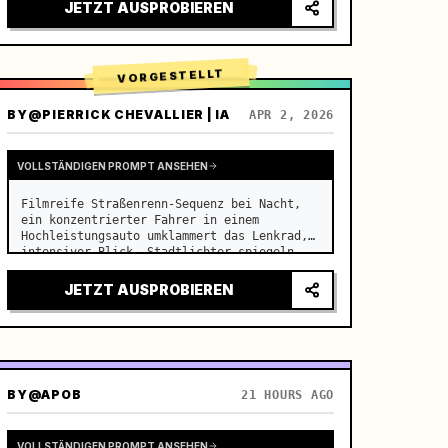
Beleuchtung, heilendes ASMR, kein 
JETZT AUSPROBIEREN
historisches Kostümdrama-Gefühl.

[Szene]

Eine gepflegte, moderne offe…
VORGESTELLT
BY
@PIERRICK CHEVALLIER | IA
APR 2, 2026
VOLLSTÄNDIGEN PROMPT ANSEHEN
Filmreife Straßenrenn-Sequenz bei Nacht, 
ein konzentrierter Fahrer in einem 
Hochleistungsauto umklammert das Lenkrad, 
intensiver Blick, Stadtlichter spiegeln 
sich in der Windschutzscheibe, Spannung 
baut sich vor der plötzlichen 
JETZT AUSPROBIEREN
Beschleunigung auf

Kamera: Schn…
BY
@APOB
21 HOURS AGO
VOLLSTÄNDIGEN PROMPT ANSEHEN