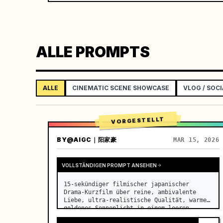
ALLE PROMPTS
ALLE
CINEMATIC SCENE SHOWCASE
VLOG / SOCI
VORGESTELLT
BY
@AIGC｜阳家豪
MAR 15, 2026
VOLLSTÄNDIGEN PROMPT ANSEHEN
15-sekündiger filmischer japanischer 
Drama-Kurzfilm über reine, ambivalente 
Liebe, ultra-realistische Qualität, warmes 
goldenes Sonnenlicht in einem leeren 
Klassenzimmer am Nachmittag, das durch die 