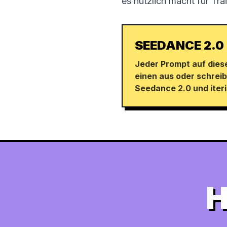
es nützlich macht für Tr
SEEDANCE 2.0
Jeder Prompt auf diese
einen aus oder schreib
Seedance 2.0 und iter
H