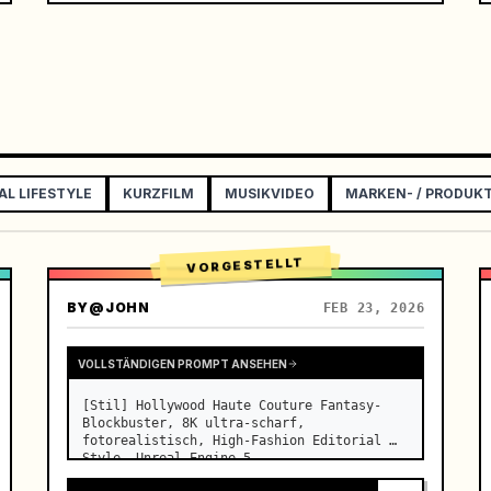
AL LIFESTYLE
KURZFILM
MUSIKVIDEO
MARKEN- / PRODU
VORGESTELLT
BY
@JOHN
FEB 23, 2026
VOLLSTÄNDIGEN PROMPT ANSEHEN
[Stil] Hollywood Haute Couture Fantasy-
Blockbuster, 8K ultra-scharf, 
fotorealistisch, High-Fashion Editorial 
Style, Unreal Engine 5 
Flüssigkeitsrendering, visuelle Illusion. 