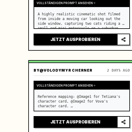
VOLLSTÄNDIGEN PROMPT ANSEHEN
A highly realistic cinematic shot filmed 
from inside a moving car looking out the 
side window, capturing two cats riding a 
small red mini motorcycle on a suburban 
road. …
JETZT AUSPROBIEREN
BY
@VOLODYMYR CHERNER
2 DAYS AGO
VOLLSTÄNDIGEN PROMPT ANSEHEN
Reference mapping: @Image1 for Tetiana's 
character card, @Image2 for Vova's 
character card. …
JETZT AUSPROBIEREN