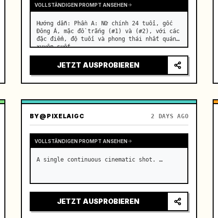
VOLLSTÄNDIGEN PROMPT ANSEHEN
Hướng dẫn: Phần A: Nữ chính 24 tuổi, gốc 
Đông Á, mặc đồ trắng (#1) và (#2), với các 
đặc điểm, độ tuổi và phong thái nhất quán 
xuyên suốt. …
JETZT AUSPROBIEREN
BY
@PIXELAIGC
2 DAYS AGO
VOLLSTÄNDIGEN PROMPT ANSEHEN
A single continuous cinematic shot. …
JETZT AUSPROBIEREN