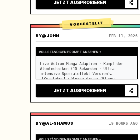
Jalousien auf die nebeneinander stehenden 
JETZT AUSPROBIEREN
Schreibtische fällt…
VORGESTELLT
BY
@JOHN
FEB 11, 2026
VOLLSTÄNDIGEN PROMPT ANSEHEN
Live-Action Manga-Adaption · Kampf der 
Atemtechniken (15 Sekunden · Ultra-
intensive Spezialeffekt-Version)

【Kernfokus】: Wasseratmung (Blauer 
Wasserdrache) VS Donneratmung (Goldener 
Blitz), Live-Action-Duell in extremer 
JETZT AUSPROBIEREN
Geschwindigkeit. …
BY
@AL-SHAMUS
19 HOURS AGO
VOLLSTÄNDIGEN PROMPT ANSEHEN