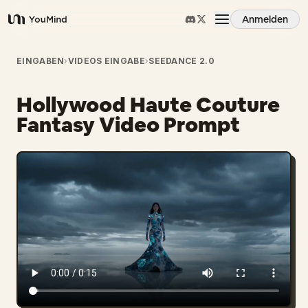
Anmelden
YouMind
Übersicht
EINGABEN
›
VIDEOS EINGABE
›
SEEDANCE 2.0
Hollywood Haute Couture
Anwendungsfälle
Fantasy Video Prompt
Fähigkeiten
Prompts
Preise
Download