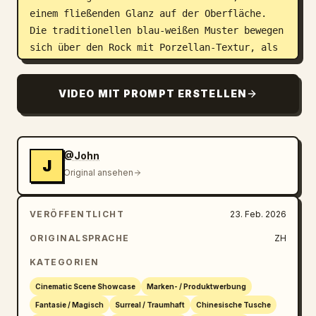
einem fließenden Glanz auf der Oberfläche. 
Die traditionellen blau-weißen Muster bewegen 
sich über den Rock mit Porzellan-Textur, als 
wären sie lebendig. [00:05-00:10] Einstellung 
2: Physisches Zerbrechen und Tusche-Abstieg. 
VIDEO MIT PROMPT ERSTELLEN
Kameraposition: Extreme Nahaufnahme des 
Gesichts, Fokus zieht schnell zurück. Aktion: 
Das Model bleibt plötzlich stehen, starrt 
kalt in die Kamera und schnippt scharf mit 
@John
J
den Fingern. Effekt: In dem Moment, in dem 
Original ansehen
die Finger schnippen, fällt ihr blau-weißes 
Porzellankleid nicht, sondern explodiert 
VERÖFFENTLICHT
23. Feb. 2026
sofort in Tausende von extrem 
fotorealistischen Tusche-Schwalben. Diese 
ORIGINALSPRACHE
ZH
Schwalben tragen echte Wassertropfen und 
KATEGORIEN
Tuscheflecken, ziehen schwarze flüssige 
Nachbilder in der Luft und wirbeln frenetisch 
Cinematic Scene Showcase
Marken- / Produktwerbung
um sie herum. [00:10-00:15] Einstellung 3: 
Fantasie / Magisch
Surreal / Traumhaft
Chinesische Tusche