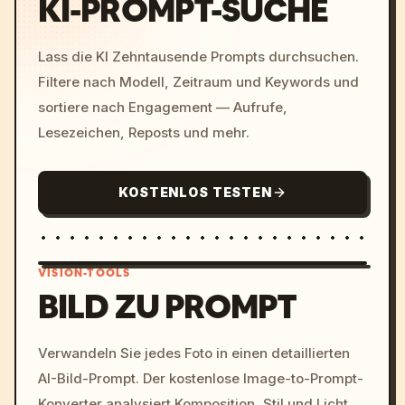
KI-PROMPT-SUCHE
Lass die KI Zehntausende Prompts durchsuchen.
Filtere nach Modell, Zeitraum und Keywords und
sortiere nach Engagement — Aufrufe,
Lesezeichen, Reposts und mehr.
KOSTENLOS TESTEN
VISION-TOOLS
BILD ZU PROMPT
/imagine prompt: cinemati
Verwandeln Sie jedes Foto in einen detaillierten
c, cyberpunk sunset, neon
AI-Bild-Prompt. Der kostenlose Image-to-Prompt-
colors, 8k --v 6.0
Konverter analysiert Komposition, Stil und Licht,