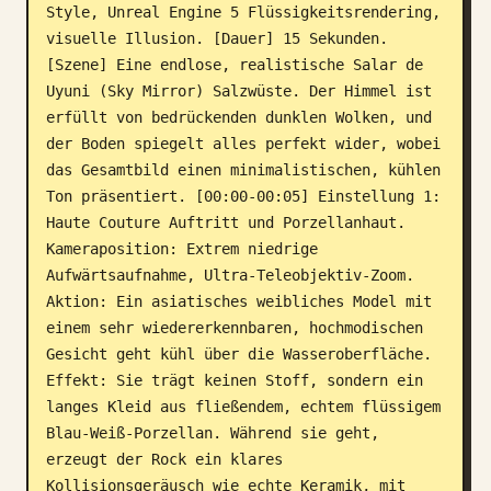
Style, Unreal Engine 5 Flüssigkeitsrendering, 
visuelle Illusion. [Dauer] 15 Sekunden. 
[Szene] Eine endlose, realistische Salar de 
Uyuni (Sky Mirror) Salzwüste. Der Himmel ist 
erfüllt von bedrückenden dunklen Wolken, und 
der Boden spiegelt alles perfekt wider, wobei 
das Gesamtbild einen minimalistischen, kühlen 
Ton präsentiert. [00:00-00:05] Einstellung 1: 
Haute Couture Auftritt und Porzellanhaut. 
Kameraposition: Extrem niedrige 
Aufwärtsaufnahme, Ultra-Teleobjektiv-Zoom. 
Aktion: Ein asiatisches weibliches Model mit 
einem sehr wiedererkennbaren, hochmodischen 
Gesicht geht kühl über die Wasseroberfläche. 
Effekt: Sie trägt keinen Stoff, sondern ein 
langes Kleid aus fließendem, echtem flüssigem 
Blau-Weiß-Porzellan. Während sie geht, 
erzeugt der Rock ein klares 
Kollisionsgeräusch wie echte Keramik, mit 