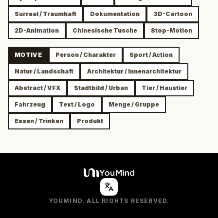
Surreal / Traumhaft
Dokumentation
3D-Cartoon
2D-Animation
Chinesische Tusche
Stop-Motion
MOTIVE
Person / Charakter
Sport / Action
Natur / Landschaft
Architektur / Innenarchitektur
Abstract / VFX
Stadtbild / Urban
Tier / Haustier
Fahrzeug
Text / Logo
Menge / Gruppe
Essen / Trinken
Produkt
YOUMIND. ALL RIGHTS RESERVED.