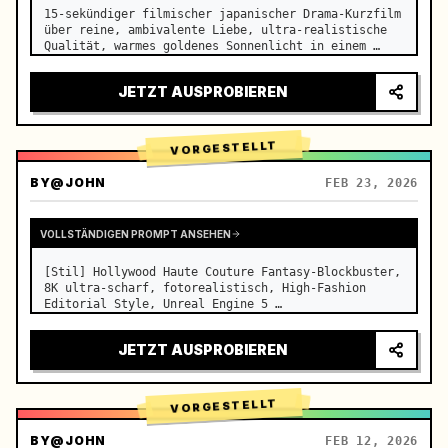
15-sekündiger filmischer japanischer Drama-Kurzfilm 
über reine, ambivalente Liebe, ultra-realistische 
Qualität, warmes goldenes Sonnenlicht in einem 
leeren Klassenzimmer am Nachmittag, das durch die 
Jalousien auf die nebeneinander stehenden 
JETZT AUSPROBIEREN
Schreibtische fällt…
VORGESTELLT
BY
@JOHN
FEB 23, 2026
VOLLSTÄNDIGEN PROMPT ANSEHEN
[Stil] Hollywood Haute Couture Fantasy-Blockbuster, 
8K ultra-scharf, fotorealistisch, High-Fashion 
Editorial Style, Unreal Engine 5 
Flüssigkeitsrendering, visuelle Illusion. [Dauer] 
15 Sekunden. [Szene] Eine endlose, realistische 
JETZT AUSPROBIEREN
Salar de Uyuni (Sky Mirror) Sa…
VORGESTELLT
BY
@JOHN
FEB 12, 2026