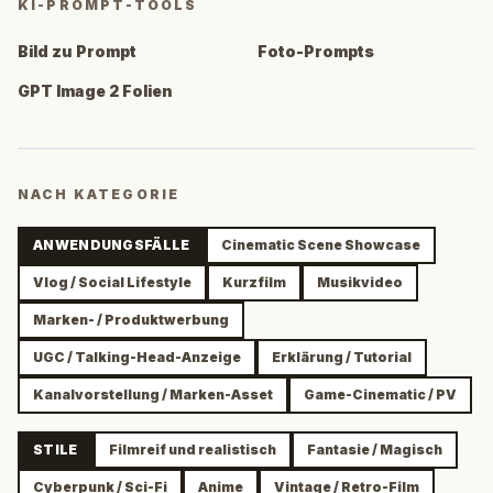
KI-PROMPT-TOOLS
Bild zu Prompt
Foto-Prompts
GPT Image 2 Folien
NACH KATEGORIE
ANWENDUNGSFÄLLE
Cinematic Scene Showcase
Vlog / Social Lifestyle
Kurzfilm
Musikvideo
Marken- / Produktwerbung
UGC / Talking-Head-Anzeige
Erklärung / Tutorial
Kanalvorstellung / Marken-Asset
Game-Cinematic / PV
STILE
Filmreif und realistisch
Fantasie / Magisch
Cyberpunk / Sci-Fi
Anime
Vintage / Retro-Film