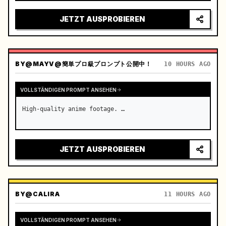
Stadtlichter spiegeln sich in der 
Windschutzscheibe, Spannung baut sich vor der 
JETZT AUSPROBIEREN
plötzlichen Beschleunigung auf

Kamera: Schn…
BY
@MAYV@簡単プロ級プロンプト公開中！
10 HOURS AGO
VOLLSTÄNDIGEN PROMPT ANSEHEN
High-quality anime footage. …
JETZT AUSPROBIEREN
BY
@CALIRA
11 HOURS AGO
VOLLSTÄNDIGEN PROMPT ANSEHEN