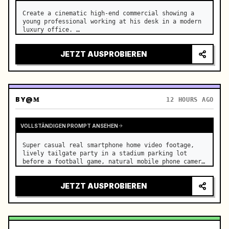
Create a cinematic high-end commercial showing a 
young professional working at his desk in a modern 
luxury office. …
JETZT AUSPROBIEREN
BY
@𝐌
12 HOURS AGO
VOLLSTÄNDIGEN PROMPT ANSEHEN
Super casual real smartphone home video footage, 
lively tailgate party in a stadium parking lot 
before a football game, natural mobile phone camera 
with slight authentic handheld shake, normal frame 
rate with smooth natural motion, rapidfire montage 
JETZT AUSPROBIEREN
with const…