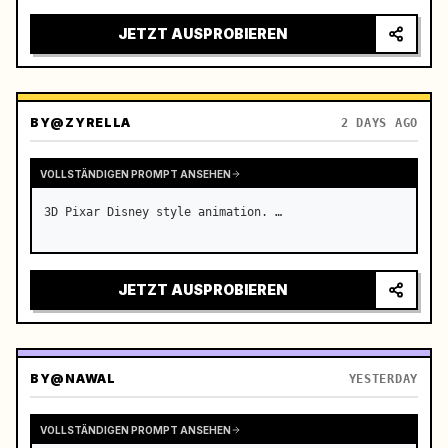
real-time broadcast, 4K photorealistic photography, 
high-saturation summer colors, real-time throughout 
JETZT AUSPROBIEREN
without slow…
BY
@ZYRELLA
2 DAYS AGO
VOLLSTÄNDIGEN PROMPT ANSEHEN
3D Pixar Disney style animation. …
JETZT AUSPROBIEREN
BY
@NAWAL
YESTERDAY
VOLLSTÄNDIGEN PROMPT ANSEHEN