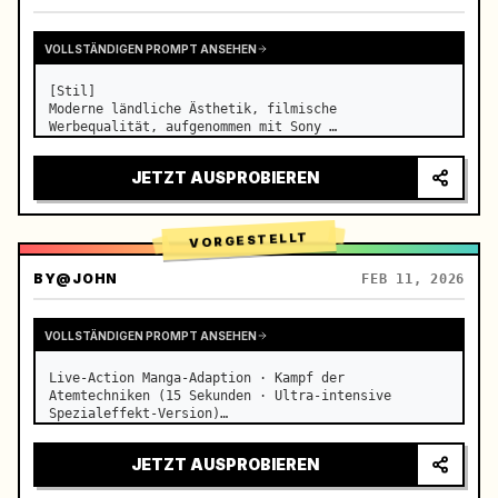
VOLLSTÄNDIGEN PROMPT ANSEHEN
[Stil]

Moderne ländliche Ästhetik, filmische 
Werbequalität, aufgenommen mit Sony 
A7S3/Kinokamera, 4K/8K ultra-scharf, Extrem-Makro, 
natürliche transparente Beleuchtung, heilendes 
JETZT AUSPROBIEREN
ASMR, kein historisches Kostümdrama-Gefühl.

[Szene]

Eine gepflegte, moderne offe…
VORGESTELLT
BY
@JOHN
FEB 11, 2026
VOLLSTÄNDIGEN PROMPT ANSEHEN
Live-Action Manga-Adaption · Kampf der 
Atemtechniken (15 Sekunden · Ultra-intensive 
Spezialeffekt-Version)

【Kernfokus】: Wasseratmung (Blauer Wasserdrache) VS 
Donneratmung (Goldener Blitz), Live-Action-Duell in 
JETZT AUSPROBIEREN
extremer Geschwindigkeit. …