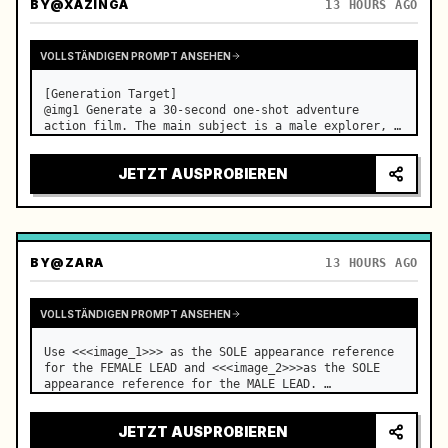
BY
@XAZINGA
13 HOURS AGO
VOLLSTÄNDIGEN PROMPT ANSEHEN
[Generation Target]

@img1 Generate a 30-second one-shot adventure 
action film. The main subject is a male explorer, 
and the core event is a continuous sequence of 
breaking through mechanical traps in an underground 
JETZT AUSPROBIEREN
temple to finally reach the treasure. No audi…
BY
@ZARA
13 HOURS AGO
VOLLSTÄNDIGEN PROMPT ANSEHEN
Use <<<image_1>>> as the SOLE appearance reference 
for the FEMALE LEAD and <<<image_2>>>as the SOLE 
appearance reference for the MALE LEAD. …
JETZT AUSPROBIEREN