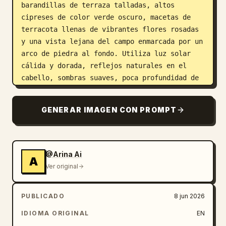
barandillas de terraza talladas, altos 
cipreses de color verde oscuro, macetas de 
terracota llenas de vibrantes flores rosadas 
y una vista lejana del campo enmarcada por un 
arco de piedra al fondo. Utiliza luz solar 
cálida y dorada, reflejos naturales en el 
cabello, sombras suaves, poca profundidad de 
campo, una atmósfera romántica de villa 
mediterránea, fotorrealismo de alta 
GENERAR IMAGEN CON PROMPT
resolución, belleza natural refinada y un 
fondo suavemente desenfocado. Mantén la 
composición en formato de retrato vertical, 
encuadre de medio cuerpo, sin texto, sin 
@Arina Ai
A
marcas de agua y sin personas adicionales.
Ver original
PUBLICADO
8 jun 2026
IDIOMA ORIGINAL
EN