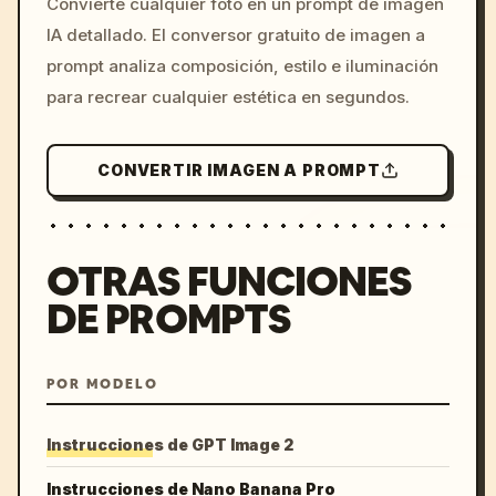
Convierte cualquier foto en un prompt de imagen
c, cyberpunk sunset, neon
IA detallado. El conversor gratuito de imagen a
colors, 8k --v 6.0
prompt analiza composición, estilo e iluminación
para recrear cualquier estética en segundos.
CONVERTIR IMAGEN A PROMPT
OTRAS FUNCIONES
DE PROMPTS
POR MODELO
Instrucciones de GPT Image 2
Instrucciones de Nano Banana Pro