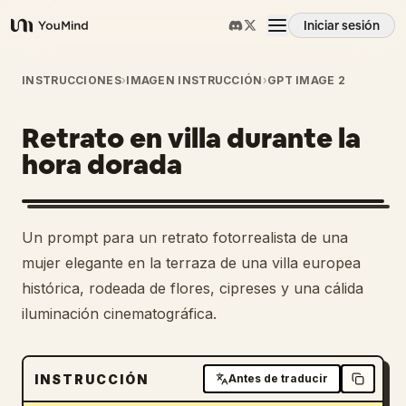
Iniciar sesión
YouMind
Resumen
INSTRUCCIONES
›
IMAGEN INSTRUCCIÓN
›
GPT IMAGE 2
Retrato en villa durante la
Casos de uso
hora dorada
Habilidades
Un prompt para un retrato fotorrealista de una
Prompts
mujer elegante en la terraza de una villa europea
histórica, rodeada de flores, cipreses y una cálida
iluminación cinematográfica.
Precios
Descargar
INSTRUCCIÓN
Antes de traducir