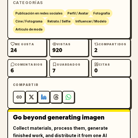
CATEGORÍAS
Publicación en redes sociales
Perfil / Avatar
Fotografía
Cine / Fotograma
Retrato / Selfie
Influencer / Modelo
Artículo de moda
ME GUSTA
VISTAS
COMPARTIDOS
24
920
2
COMENTARIOS
GUARDADOS
CITAS
6
7
0
COMPARTIR
Go beyond generating imagen
Collect materials, process them, generate
finished work, and distribute it from one AI