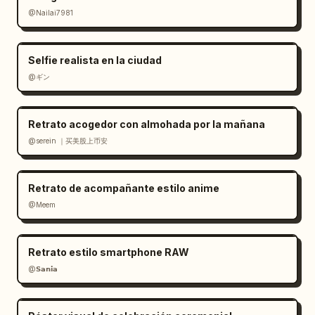
@Nailai7981
Selfie realista en la ciudad
@ギン
Retrato acogedor con almohada por la mañana
@serein ｜买美股上币安
Retrato de acompañante estilo anime
@Meem
Retrato estilo smartphone RAW
@𝗦𝗮𝗻𝗶𝗮