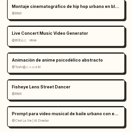
Montaje cinematográfico de hip hop urbano en blanco y negro
@BMX
Live Concert Music Video Generator
@静見おと : otosa
Animación de anime psicodélico abstracto
@Toshi@ニャルオAI
Fisheye Lens Street Dancer
@BMX
Prompt para video musical de baile urbano con estilo
@C’est La Vie | AI Director