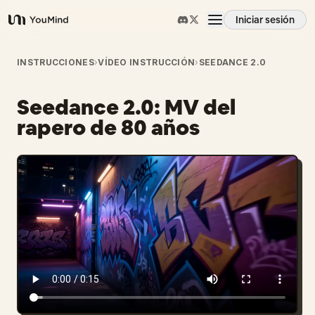
Iniciar sesión
YouMind
Resumen
INSTRUCCIONES
›
VÍDEO INSTRUCCIÓN
›
SEEDANCE 2.0
Seedance 2.0: MV del
Casos de uso
rapero de 80 años
Habilidades
Prompts
Precios
Descargar