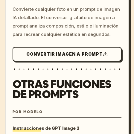
/imagine prompt: cinemati
Convierte cualquier foto en un prompt de imagen
c, cyberpunk sunset, neon
IA detallado. El conversor gratuito de imagen a
colors, 8k --v 6.0
prompt analiza composición, estilo e iluminación
para recrear cualquier estética en segundos.
CONVERTIR IMAGEN A PROMPT
OTRAS FUNCIONES
DE PROMPTS
POR MODELO
Instrucciones de GPT Image 2