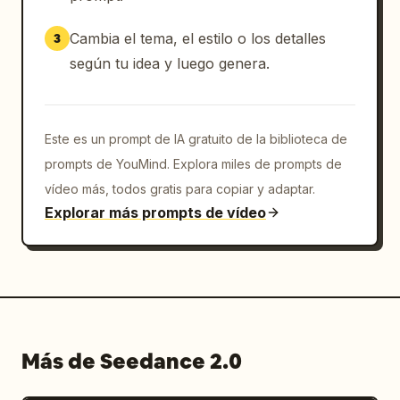
"shhh" con el dedo, luego sus labios se 
acercan al micrófono, cantando la última 
Cambia el tema, el estilo o los detalles
3
línea con una voz baja y magnética: [Letras 
según tu idea y luego genera.
de Realidad] "El tiempo nunca derrota a una 
belleza, solo cambié la forma en que 
experimento la juventud..." (Ritmo lento, 
emoción profunda, final persistente) La 
Este es un prompt de IA gratuito de la biblioteca de
cámara se acerca lentamente para un primer 
prompts de YouMind. Explora miles de prompts de
plano de los ojos de la anciana, las arrugas 
vídeo más, todos gratis para copiar y adaptar.
en las comisuras de sus ojos son todas 
Explorar más prompts de vídeo
historias, su mirada sigue siendo aguda pero 
con un toque de amabilidad, la música de 
fondo se detiene abruptamente en el clímax, 
el fotograma se congela en la sonrisa genial 
pero ligeramente suave de la anciana, 
viñeteado + halo de luz de neón púrpura.
Más de Seedance 2.0