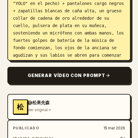
"YOLO" en el pecho) + pantalones cargo negros 
+ zapatillas blancas de caña alta, un grueso 
collar de cadena de oro alrededor de su 
cuello, pulsera de plata en su muñeca, 
sosteniendo un micrófono con ambas manos, los 
fuertes golpes de batería de la música de 
fondo comienzan, los ojos de la anciana se 
agudizan y sus labios se abren para comenzar 
a rapear. 3-7 segundos: Plano medio + cambio 
a primer plano, la anciana comienza a rapear, 
GENERAR VÍDEO CON PROMPT
con un sentido del ritmo extremadamente 
fuerte, su cabello plateado volando con los 
movimientos de su cabeza, una mano 
sosteniendo el micrófono, la otra mano 
@松果先森
松
haciendo gestos para acompañar el ritmo —el 
Ver original
dedo índice apuntando a la cámara, la palma 
cortando el ritmo de arriba abajo, haciendo 
PUBLICADO
15 mar 2026
gestos de hip-hop, los movimientos son suaves 
y fluidos, los ojos afilados y mirando 