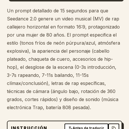
Blog
Un prompt detallado de 15 segundos para que
Seedance 2.0 genere un video musical (MV) de rap
callejero horizontal en formato 16:9, protagonizado
Actualizaciones
por una mujer de 80 años. El prompt especifica el
estilo (tonos fríos de neón púrpura/azul, atmósfera
explosiva), la apariencia del personaje (cabello
plateado, chaqueta de cuero, accesorios de hip-
hop), el desglose de la escena (0-3s introducción,
3-7s rapeando, 7-11s bailando, 11-15s
clímax/conclusión), letras de rap específicas,
técnicas de cámara (ángulo bajo, rotación de 360
grados, cortes rápidos) y diseño de sonido (música
electrónica Trap, batería 808 pesada).
INSTRUCCIÓN
Antes de traducir