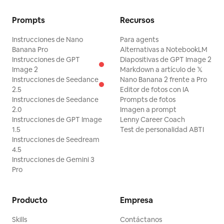
Prompts
Recursos
Instrucciones de Nano
Para agents
Banana Pro
Alternativas a NotebookLM
Instrucciones de GPT
Diapositivas de GPT Image 2
Image 2
Markdown a artículo de 𝕏
Instrucciones de Seedance
Nano Banana 2 frente a Pro
2.5
Editor de fotos con IA
Instrucciones de Seedance
Prompts de fotos
2.0
Imagen a prompt
Instrucciones de GPT Image
Lenny Career Coach
1.5
Test de personalidad ABTI
Instrucciones de Seedream
4.5
Instrucciones de Gemini 3
Pro
Producto
Empresa
Skills
Contáctanos