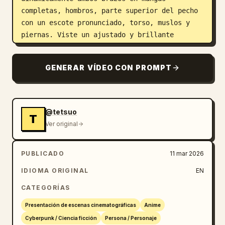
completas, hombros, parte superior del pecho 
con un escote pronunciado, torso, muslos y 
piernas. Viste un ajustado y brillante 
atuendo negro revelador con recortes 
estratégicos, tirantes finos, patrones 
GENERAR VÍDEO CON PROMPT
oscuros ornamentados y cadenas plateadas 
colgantes. Una dramática iluminación azul 
bioluminiscente volumétrica emana de los 
tatuajes como fuente de luz principal, 
@tetsuo
T
proyectando fuertes reflejos y profundas 
Ver original
sombras índigo en su figura. Fondo 
atmosférico oscuro y misterioso con una 
PUBLICADO
11 mar 2026
linterna de papel japonesa tradicional 
suavemente desenfocada. Composición 
IDIOMA ORIGINAL
EN
cinematográfica de primer plano de tres 
CATEGORÍAS
cuartos, estética de fantasía ciberpunk 
etérea, efectos brillantes ultradetallados, 
Presentación de escenas cinematográficas
Anime
líneas nítidas, alto contraste, calidad de 
Cyberpunk / Ciencia ficción
Persona / Personaje