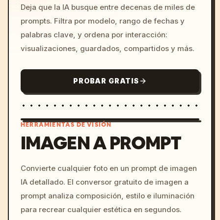
Deja que la IA busque entre decenas de miles de
prompts. Filtra por modelo, rango de fechas y
palabras clave, y ordena por interacción:
visualizaciones, guardados, compartidos y más.
PROBAR GRATIS
HERRAMIENTAS DE VISIÓN
IMAGEN A PROMPT
/imagine prompt: cinemati
Convierte cualquier foto en un prompt de imagen
c, cyberpunk sunset, neon
IA detallado. El conversor gratuito de imagen a
colors, 8k --v 6.0
prompt analiza composición, estilo e iluminación
para recrear cualquier estética en segundos.