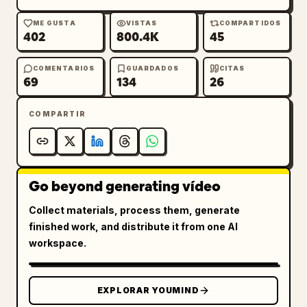
obra maestra.
ME GUSTA
VISTAS
COMPARTIDOS
402
800.4K
45
COMENTARIOS
GUARDADOS
CITAS
69
134
26
COMPARTIR
Go beyond generating vídeo
Collect materials, process them, generate
finished work, and distribute it from one AI
workspace.
EXPLORAR YOUMIND