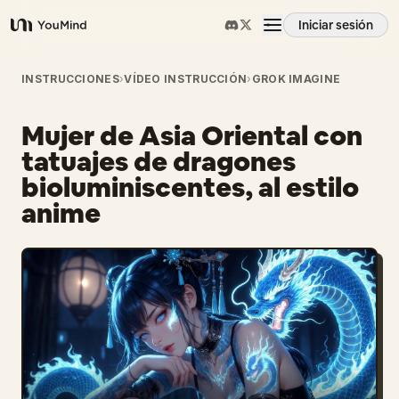
Iniciar sesión
YouMind
Resumen
INSTRUCCIONES
›
VÍDEO INSTRUCCIÓN
›
GROK IMAGINE
Mujer de Asia Oriental con
Casos de uso
tatuajes de dragones
bioluminiscentes, al estilo
Habilidades
anime
Prompts
Precios
Descargar