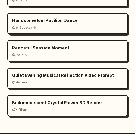
Handsome Idol Pavilion Dance
@🌸 Bubskyy 🌸
Peaceful Seaside Moment
@Stella 𝕏
Quiet Evening Musical Reflection Video Prompt
@Myluna
Bioluminescent Crystal Flower 3D Render
@X Ethan