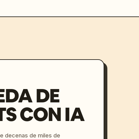
EDA DE
S CON IA
re decenas de miles de