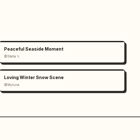
Peaceful Seaside Moment
@Stella 𝕏
Loving Winter Snow Scene
@Myluna