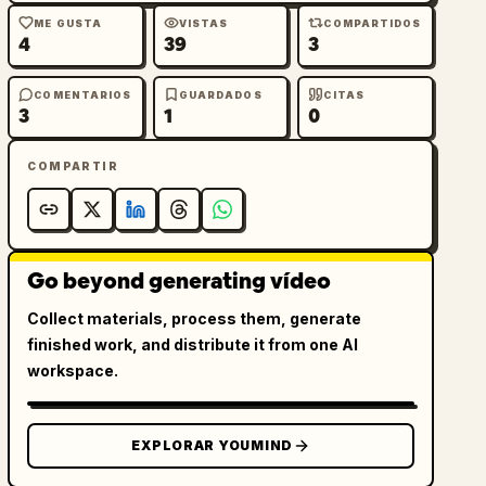
ME GUSTA
VISTAS
COMPARTIDOS
4
39
3
COMENTARIOS
GUARDADOS
CITAS
3
1
0
COMPARTIR
Go beyond generating vídeo
Collect materials, process them, generate
finished work, and distribute it from one AI
workspace.
EXPLORAR YOUMIND