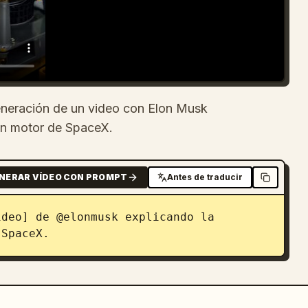
eneración de un video con Elon Musk
 un motor de SpaceX.
NERAR VÍDEO CON PROMPT
Antes de traducir
deo] de @elonmusk explicando la 
 SpaceX.