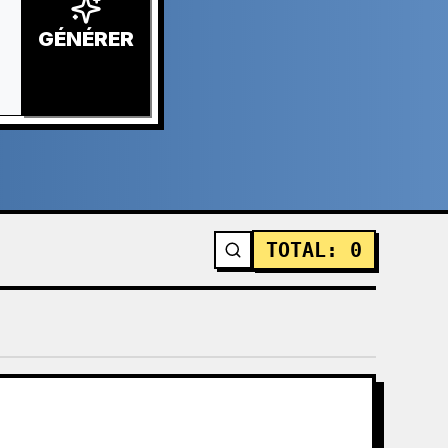
GÉNÉRER
TOTAL
:
0