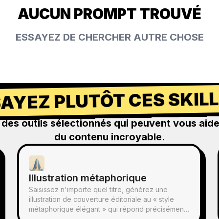
AUCUN PROMPT TROUVÉ
ESSAYEZ DE CHERCHER AUTRE CHOSE
AYEZ PLUTÔT CES SKILL
des outils sélectionnés qui peuvent vous aide
du contenu incroyable.
Illustration métaphorique
Saisissez n'importe quel titre, générez une
illustration de couverture éditoriale au « style
métaphorique élégant » qui répond précisément
au titre : texture de peinture en aérosol