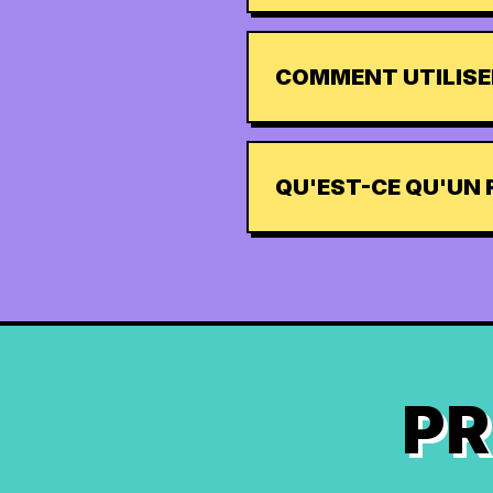
COMMENT UTILISE
QU'EST-CE QU'UN 
PR