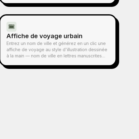
main, objets du quotidien éparpillés et citation
manuscrite. Parfaite pour chaque publication.
Affiche de voyage urbain
Entrez un nom de ville et générez en un clic une
affiche de voyage au style d'illustration dessinée
à la main — nom de ville en lettres manuscrites
noires et grasses, palette limitée très saturée,
composition en collage, lignes tremblées
dessinées à la main, texture de sérigraphie.
Chaque affiche est automatiquement adaptée aux
monuments emblématiques et à la palette de
couleurs propre à la ville.