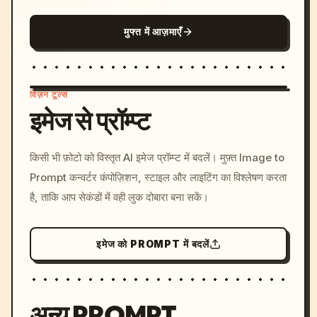
मुफ्त में आज़माएँ
विज़न टूल्स
इमेज से प्रॉम्प्ट
/imagine prompt: cinemati
किसी भी फ़ोटो को विस्तृत AI इमेज प्रॉम्प्ट में बदलें। मुफ़्त Image to
c, cyberpunk sunset, neon
Prompt कन्वर्टर कंपोज़िशन, स्टाइल और लाइटिंग का विश्लेषण करता
colors, 8k --v 6.0
है, ताकि आप सेकंडों में वही लुक दोबारा बना सकें।
इमेज को PROMPT में बदलें
अन्य PROMPT