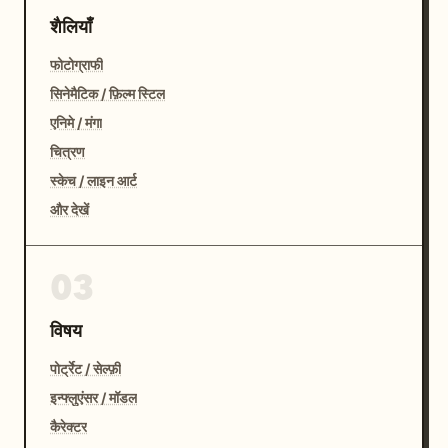
शैलियाँ
फोटोग्राफी
सिनेमैटिक / फ़िल्म स्टिल
एनिमे / मंगा
चित्रण
स्केच / लाइन आर्ट
और देखें
03
विषय
पोर्ट्रेट / सेल्फ़ी
इन्फ्लुएंसर / मॉडल
कैरेक्टर