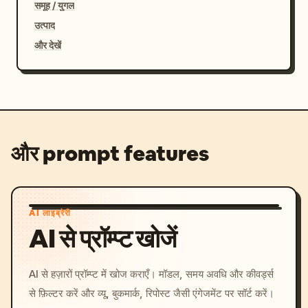
समूह / युगल
उत्पाद
और देखें
और prompt features
AI लाइब्रेरी
AI से प्रॉम्प्ट खोजें
AI से हज़ारों प्रॉम्प्ट में खोज कराएँ। मॉडल, समय अवधि और कीवर्ड्स
से फ़िल्टर करें और व्यू, बुकमार्क, रिपोस्ट जैसी एंगेजमेंट पर सॉर्ट करें।