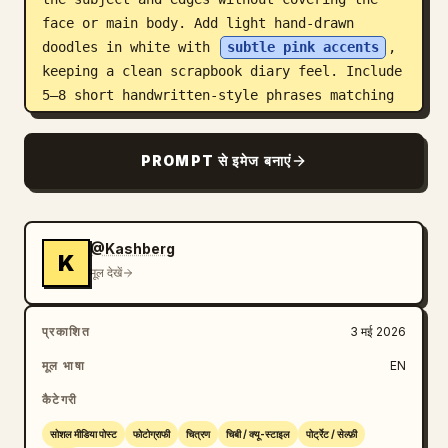
face or main body. Add light hand-drawn 
doodles in white with 
subtle pink accents
, 
keeping a clean scrapbook diary feel. Include 
5–8 short handwritten-style phrases matching 
the mood. Composition: keep the real person 
as the central focus, surrounded by chibi 
PROMPT से इमेज बनाएं
stickers and doodles. The result should feel 
like a polished, playful, high-resolution 
social media lifestyle diary image.
@Kashberg
K
मूल देखें
प्रकाशित
3 मई 2026
मूल भाषा
EN
कैटेगरी
सोशल मीडिया पोस्ट
फोटोग्राफी
चित्रण
चिबी / क्यू-स्टाइल
पोर्ट्रेट / सेल्फ़ी