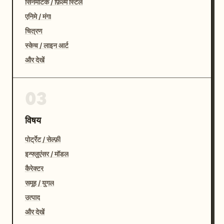
सिनेमैटिक / फ़िल्म स्टिल
एनिमे / मंगा
चित्रण
स्केच / लाइन आर्ट
और देखें
03
विषय
पोर्ट्रेट / सेल्फ़ी
इन्फ्लुएंसर / मॉडल
कैरेक्टर
समूह / युगल
उत्पाद
और देखें