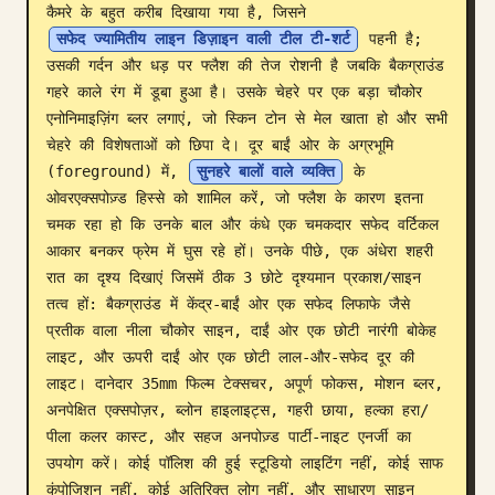
कैमरे के बहुत करीब दिखाया गया है, जिसने 
ब्लॉग
सफेद ज्यामितीय लाइन डिज़ाइन वाली टील टी-शर्ट
 पहनी है; 
उसकी गर्दन और धड़ पर फ्लैश की तेज रोशनी है जबकि बैकग्राउंड 
गहरे काले रंग में डूबा हुआ है। उसके चेहरे पर एक बड़ा चौकोर 
अपडेट
एनोनिमाइज़िंग ब्लर लगाएं, जो स्किन टोन से मेल खाता हो और सभी 
चेहरे की विशेषताओं को छिपा दे। दूर बाईं ओर के अग्रभूमि 
(foreground) में, 
सुनहरे बालों वाले व्यक्ति
 के 
ओवरएक्सपोज़्ड हिस्से को शामिल करें, जो फ्लैश के कारण इतना 
चमक रहा हो कि उनके बाल और कंधे एक चमकदार सफेद वर्टिकल 
आकार बनकर फ्रेम में घुस रहे हों। उनके पीछे, एक अंधेरा शहरी 
रात का दृश्य दिखाएं जिसमें ठीक 3 छोटे दृश्यमान प्रकाश/साइन 
तत्व हों: बैकग्राउंड में केंद्र-बाईं ओर एक सफेद लिफाफे जैसे 
प्रतीक वाला नीला चौकोर साइन, दाईं ओर एक छोटी नारंगी बोकेह 
लाइट, और ऊपरी दाईं ओर एक छोटी लाल-और-सफेद दूर की 
लाइट। दानेदार 35mm फिल्म टेक्सचर, अपूर्ण फोकस, मोशन ब्लर, 
अनपेक्षित एक्सपोज़र, ब्लोन हाइलाइट्स, गहरी छाया, हल्का हरा/
पीला कलर कास्ट, और सहज अनपोज़्ड पार्टी-नाइट एनर्जी का 
उपयोग करें। कोई पॉलिश की हुई स्टूडियो लाइटिंग नहीं, कोई साफ 
कंपोजिशन नहीं, कोई अतिरिक्त लोग नहीं, और साधारण साइन 