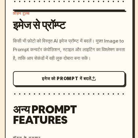
विज़न टूल्स
इमेज से प्रॉम्प्ट
/imagine prompt: cinemati
किसी भी फ़ोटो को विस्तृत AI इमेज प्रॉम्प्ट में बदलें। मुफ़्त Image to
c, cyberpunk sunset, neon
Prompt कन्वर्टर कंपोज़िशन, स्टाइल और लाइटिंग का विश्लेषण करता
colors, 8k --v 6.0
है, ताकि आप सेकंडों में वही लुक दोबारा बना सकें।
इमेज को PROMPT में बदलें
अन्य PROMPT
FEATURES