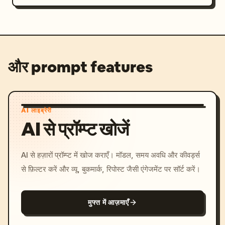
और prompt features
AI लाइब्रेरी
AI से प्रॉम्प्ट खोजें
AI से हज़ारों प्रॉम्प्ट में खोज कराएँ। मॉडल, समय अवधि और कीवर्ड्स
से फ़िल्टर करें और व्यू, बुकमार्क, रिपोस्ट जैसी एंगेजमेंट पर सॉर्ट करें।
मुफ्त में आज़माएँ