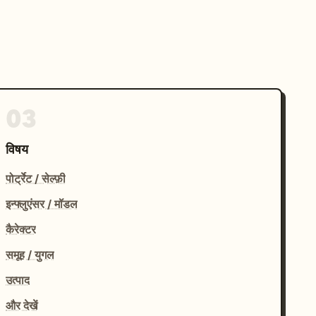
03
विषय
पोर्ट्रेट / सेल्फ़ी
इन्फ्लुएंसर / मॉडल
कैरेक्टर
समूह / युगल
उत्पाद
और देखें