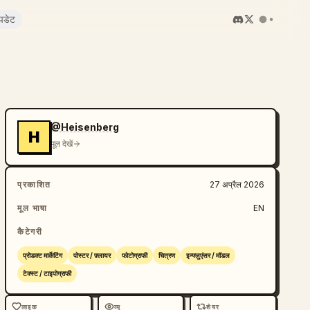
पडेट
@Heisenberg
H
मूल देखें
प्रकाशित
27 अप्रैल 2026
मूल भाषा
EN
कैटेगरी
प्रोडक्ट मार्केटिंग
पोस्टर / फ़्लायर
फोटोग्राफी
चित्रण
इन्फ्लुएंसर / मॉडल
टेक्स्ट / टाइपोग्राफी
लाइक
व्यू
शेयर