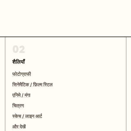
02
शैलियाँ
फोटोग्राफी
सिनेमैटिक / फ़िल्म स्टिल
एनिमे / मंगा
चित्रण
स्केच / लाइन आर्ट
और देखें