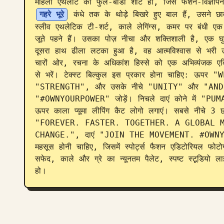
महिला एथलीट का फुल-बॉडी शॉट हो, जिसे फैशन-विज्ञापन
गहरे भूरे
 कंधे तक के थोड़े बिखरे हुए बाल हैं, उसने छा
स्लीव एथलेटिक टी-शर्ट, काले लेगिंग्स, कमर पर बंधी एक हल्क
जूते पहने हैं। उसका पोज़ नीचा और शक्तिशाली है, एक घ
दूसरा हाथ ढीला लटका हुआ है, वह आत्मविश्वास से भरी 
चारों ओर, रचना के अधिकांश हिस्से को एक अभिव्यंजक एक्टिव
से भरें। टेक्स्ट बिल्कुल इस प्रकार होना चाहिए: ऊप
"STRENGTH", और उसके नीचे "UNITY" और "AND CHA
"#OWNYOURPOWER" जोड़ें। निचले दाएं कोने में "PU
ऊपर काला प्यूमा लीपिंग कैट लोगो लगाएं। सबसे नीचे 3 छोट
"FOREVER. FASTER. TOGETHER. A GLOBAL M
CHANGE.", दाएं "JOIN THE MOVEMENT. #OWNYOURPO
महसूस होनी चाहिए, जिसमें स्पोर्ट्स फैशन एडिटोरियल फोटो
सफेद, काले और ग्रे का न्यूनतम पैलेट, स्पष्ट स्टूडियो लाइ
हो।