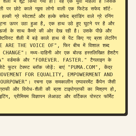
 शैली में शूट किया गया हो। वह एक युवा महिला है जिसके 
ती पर छोटे काले प्यूमा लोगो वाली एक फिटेड सफेद शॉर्ट-
ी ग्रे स्वेटशर्ट और हल्के सफेद ब्रांडिंग वाले ग्रे रनिंग 
ुटना ऊपर उठा हुआ है, एक हाथ उठे हुए घुटने पर है और 
ऊर्जा के साथ कैमरे की ओर देख रही है। उसके पीछे और 
िस्ट शैली में बड़े काले हाथ से पेंट किए गए ब्रश लेटरिंग 
र "WE ARE THE VOICE OF", फिर बीच में विशाल शब्द 
NGE"। मध्य-दाहिनी ओर एक बोल्ड हस्तलिखित हैशटैग 
MA" वर्डमार्क और "FOREVER. FASTER." टैगलाइन के 
े फुटर टेक्स्ट ब्लॉक जोड़ें: बाएं "PUMA.COM", केंद्र 
OVEMENT FOR EQUALITY, EMPOWERMENT AND 
WER"। रचना एक समकालीन एम्पावरमेंट कैंपेन जैसी 
ग्राफी और विरोध-शैली की ब्रश टाइपोग्राफी का मिश्रण हो, 
टिंग, प्रीमियम विज्ञापन लेआउट और वर्टिकल पोस्टर फॉर्मेट 