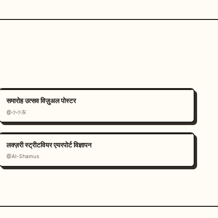
समारोह उत्सव विज़ुअल पोस्टर
@小小东
लक्ज़री स्ट्रीटवियर एयरपोर्ट विज्ञापन
@Al-Shamus