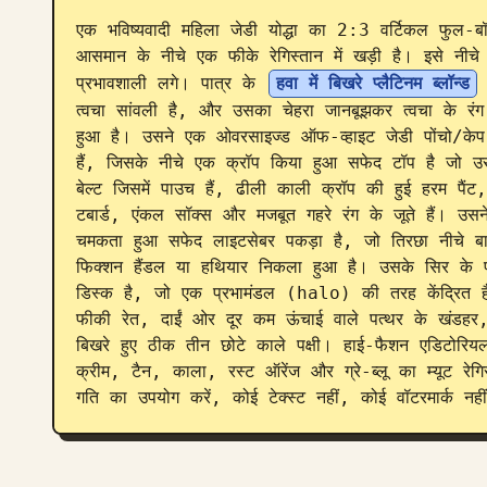
एक भविष्यवादी महिला जेडी योद्धा का 2:3 वर्टिकल फुल-बॉडी स
आसमान के नीचे एक फीके रेगिस्तान में खड़ी है। इसे न
प्रभावशाली लगे। पात्र के 
हवा में बिखरे प्लैटिनम ब्लॉन्ड
त्वचा सांवली है, और उसका चेहरा जानबूझकर त्वचा के रंग स
हुआ है। उसने एक ओवरसाइज्ड ऑफ-व्हाइट जेडी पोंचो/केप प
हैं, जिसके नीचे एक क्रॉप किया हुआ सफेद टॉप है जो 
बेल्ट जिसमें पाउच हैं, ढीली काली क्रॉप की हुई हरम प
टबार्ड, एंकल सॉक्स और मजबूत गहरे रंग के जूते हैं। उसन
चमकता हुआ सफेद लाइटसेबर पकड़ा है, जो तिरछा नीचे बा
फिक्शन हैंडल या हथियार निकला हुआ है। उसके सिर के पीछ
डिस्क है, जो एक प्रभामंडल (halo) की तरह केंद्रित ह
फीकी रेत, दाईं ओर दूर कम ऊंचाई वाले पत्थर के खंडहर,
बिखरे हुए ठीक तीन छोटे काले पक्षी। हाई-फैशन एडिटोरिय
क्रीम, टैन, काला, रस्ट ऑरेंज और ग्रे-ब्लू का म्यूट रेगि
गति का उपयोग करें, कोई टेक्स्ट नहीं, कोई वॉटरमार्क नही