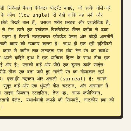
िनेमाई फैशन कैरेक्टर पोर्ट्रेट बनाएं, जो हल्के नीले-ग्रे 
ीचे के कोण (low angle) से देखें ताकि वह लंबी और 
 छोटे बिखरे बाल हैं, उसका शरीर छरहरा और एथलेटिक है, 
े मेल खाते एक वर्गाकार पिक्सेलेटेड सेंसर ब्लॉक से ढका 
हना है जिसमें स्कल्पचरल फोल्डेड पैनल और चौड़ी आस्तीनें 
उसकी कमर को उजागर करता है। साथ ही एक भूरी यूटिलिटी 
ैंट, कमर से जमीन तक लटकता एक लंबा टैन रंग का क्लॉथ 
े अपने दाहिने हाथ में एक धात्विक हिल्ट के साथ ठीक एक 
ईं ओर है; उसकी दाईं ओर पीछे एक दूसरा डार्क साइंस-
े ठीक एक बड़ा जले हुए नारंगी रंग का गोलाकार सूर्य 
ै। पृष्ठभूमि न्यूनतम और असली (surreal) है: सामने 
 सुदूर दाईं ओर एक धुंधली गोल चट्टान, और आसमान में 
ल साइंस-फिक्शन स्टाइलिंग, तेज धूप, साफ कंपोजिशन, 
स्तानी पैलेट, यथार्थवादी कपड़े की सिलवटें, नाटकीय हवा की 
ं।