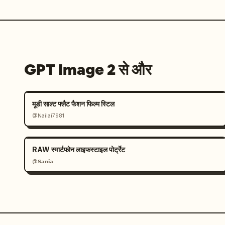
GPT Image 2 से और
मूडी साल्ट फ्लैट फैशन फिल्म स्टिल
@Nailai7981
RAW स्मार्टफोन लाइफस्टाइल पोर्ट्रेट
@𝗦𝗮𝗻𝗶𝗮