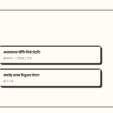
आरामदायक मॉर्निंग पिलो पोर्ट्रेट
@serein ｜买美股上币安
समारोह उत्सव विज़ुअल पोस्टर
@小小东