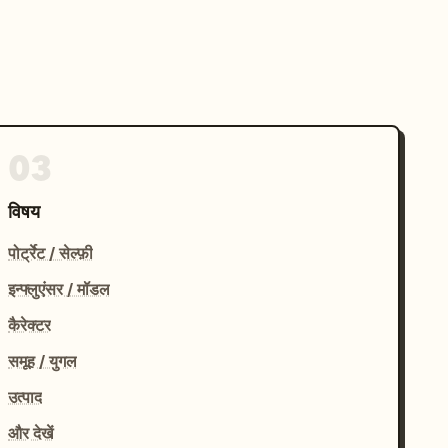
03
विषय
पोर्ट्रेट / सेल्फ़ी
इन्फ्लुएंसर / मॉडल
कैरेक्टर
समूह / युगल
उत्पाद
और देखें