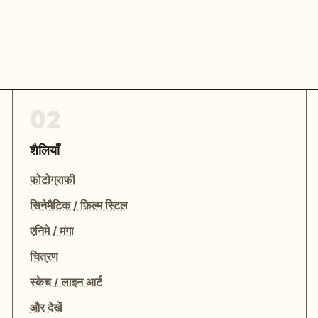
02
शैलियाँ
फोटोग्राफी
सिनेमैटिक / फ़िल्म स्टिल
एनिमे / मंगा
चित्रण
स्केच / लाइन आर्ट
और देखें