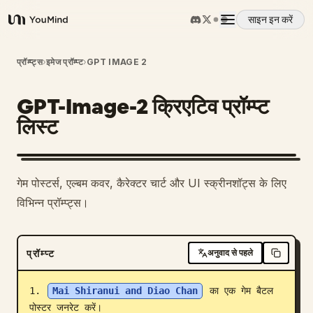
साइन इन करें
YouMind
अवलोकन
प्रॉम्प्ट्स
›
इमेज प्रॉम्प्ट
›
GPT IMAGE 2
GPT-Image-2 क्रिएटिव प्रॉम्प्ट
उपयोग के मामले
लिस्ट
कौशल
गेम पोस्टर्स, एल्बम कवर, कैरेक्टर चार्ट और UI स्क्रीनशॉट्स के लिए
प्रॉम्प्ट
विभिन्न प्रॉम्प्ट्स।
मूल्य निर्धारण
प्रॉम्प्ट
अनुवाद से पहले
डाउनलोड
1. 
Mai Shiranui and Diao Chan
 का एक गेम बैटल 
पोस्टर जनरेट करें।
