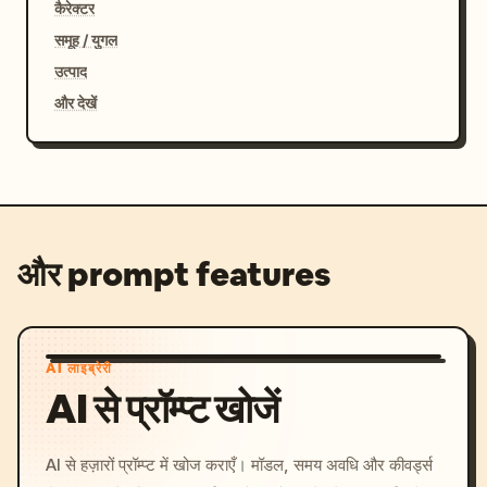
कैरेक्टर
समूह / युगल
उत्पाद
और देखें
और prompt features
AI लाइब्रेरी
AI से प्रॉम्प्ट खोजें
AI से हज़ारों प्रॉम्प्ट में खोज कराएँ। मॉडल, समय अवधि और कीवर्ड्स