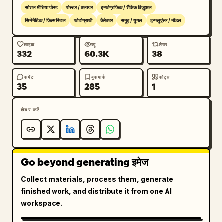
सोशल मीडिया पोस्ट
पोस्टर / फ़्लायर
इन्फोग्राफिक / शैक्षिक विज़ुअल
सिनेमैटिक / फ़िल्म स्टिल
फोटोग्राफी
कैरेक्टर
समूह / युगल
इन्फ्लुएंसर / मॉडल
लाइक
व्यू
शेयर
332
60.3K
38
कमेंट
बुकमार्क
कोट्स
35
285
1
शेयर करें
Go beyond generating इमेज
Collect materials, process them, generate
finished work, and distribute it from one AI
workspace.