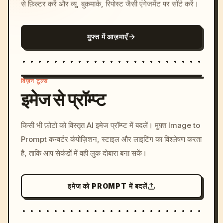
से फ़िल्टर करें और व्यू, बुकमार्क, रिपोस्ट जैसी एंगेजमेंट पर सॉर्ट करें।
मुफ्त में आज़माएँ
विज़न टूल्स
इमेज से प्रॉम्प्ट
/imagine prompt: cinemati
किसी भी फ़ोटो को विस्तृत AI इमेज प्रॉम्प्ट में बदलें। मुफ़्त Image to
c, cyberpunk sunset, neon
Prompt कन्वर्टर कंपोज़िशन, स्टाइल और लाइटिंग का विश्लेषण करता
colors, 8k --v 6.0
है, ताकि आप सेकंडों में वही लुक दोबारा बना सकें।
इमेज को PROMPT में बदलें