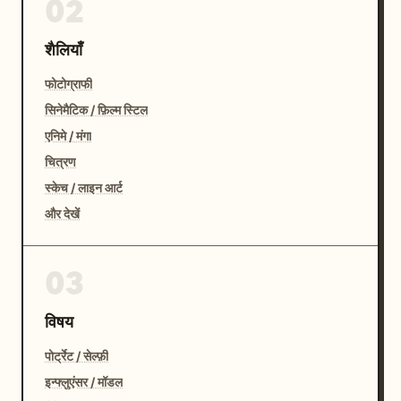
02
शैलियाँ
फोटोग्राफी
सिनेमैटिक / फ़िल्म स्टिल
एनिमे / मंगा
चित्रण
स्केच / लाइन आर्ट
और देखें
03
विषय
पोर्ट्रेट / सेल्फ़ी
इन्फ्लुएंसर / मॉडल