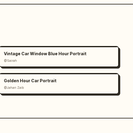
Vintage Car Window Blue Hour Portrait
@Sairah
Golden Hour Car Portrait
@Jahan Zaib