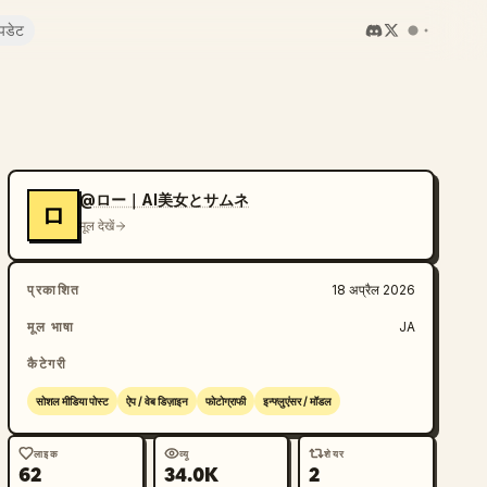
पडेट
@ロー｜AI美女とサムネ
ロ
मूल देखें
प्रकाशित
18 अप्रैल 2026
मूल भाषा
JA
कैटेगरी
सोशल मीडिया पोस्ट
ऐप / वेब डिज़ाइन
फोटोग्राफी
इन्फ्लुएंसर / मॉडल
लाइक
व्यू
शेयर
62
34.0K
2