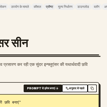
लोकन
उपयोग के मामले
कौशल
प्रॉम्प्ट
मूल्य निर्धारण
डाउनलोड
ब्लॉग
अ
एंसर सीन
इव प्रसारण कर रही एक सुंदर इन्फ्लुएंसर की यथार्थवादी छवि
PROMPT से इमेज बनाएं
अनुवाद से पहले
की छवि बनाएं"