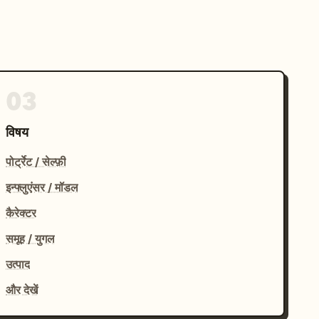
03
विषय
पोर्ट्रेट / सेल्फ़ी
इन्फ्लुएंसर / मॉडल
कैरेक्टर
समूह / युगल
उत्पाद
और देखें