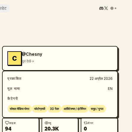
पडेट
@Chesny
C
मूल देखें
प्रकाशित
22 अप्रैल 2026
मूल भाषा
EN
कैटेगरी
सोशल मीडिया पोस्ट
फोटोग्राफी
3D रेंडर
आर्किटेक्चर / इंटीरियर
समूह / युगल
लाइक
व्यू
शेयर
94
20.3K
0