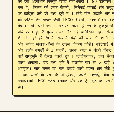
का एक अत्यधिक विस्तृत फोटो-यथार्थवादी LEGO डायोरमा। 
बना है, जिसमें गर्म एम्बर रोशनी, सिनेमाई गहराई और समृद
पर केंद्रित करें जो मध्य दूरी में 1 छोटे गोल फव्वारे और 
को जटिल टैन पत्थर जैसी LEGO दीवारों, नक्काशीदार दिखने 
मेहराबों और घनी रूप से स्तरित लाल-भूरे रंग के टुकड़ों से बन
पीछे उठते हुए 2 मुख्य टावर और कई अतिरिक्त महल संरच
6 लंबे गहरे हरे रंग के सरू के पेड़ों की छाया भी शामिल क
और सफेद मोज़ेक-शैली के टाइल विवरण जोड़ें। कोर्टयार्ड 
और हल्के कपड़ों में 1 यात्री, उनके बगल में नीली जैकेट मे
बाएं अग्रभूमि में कैमरा पकड़े हुए 1 फोटोग्राफर, जल चैन
वाला आगंतुक, दाएं मध्य-भूमि में बातचीत कर रहे 2 खड़े आ
आगंतुक। जल चैनल को कम छंटाई वाली हेजेज और छोटे गुलाबी
से कम आंखों के स्तर के परिप्रेक्ष्य, उथली गहराई, केंद्री
यथार्थवादी LEGO स्टड बनावट और एक ऐसे मूड का उपयोग 
हो।