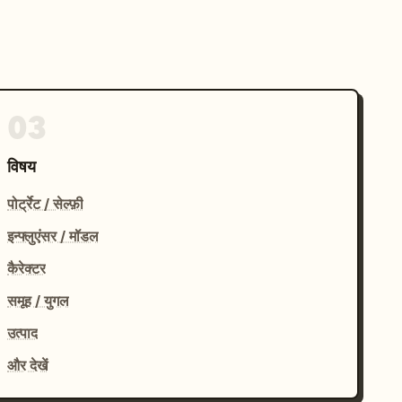
03
विषय
पोर्ट्रेट / सेल्फ़ी
इन्फ्लुएंसर / मॉडल
कैरेक्टर
समूह / युगल
उत्पाद
और देखें