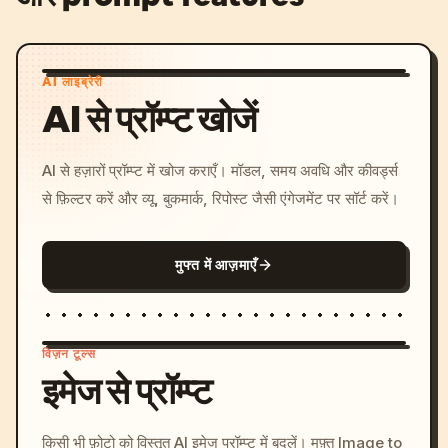
AI लाइब्रेरी
AI से प्रॉम्प्ट खोजें
AI से हज़ारों प्रॉम्प्ट में खोज कराएँ। मॉडल, समय अवधि और कीवर्ड्स
से फ़िल्टर करें और व्यू, बुकमार्क, रिपोस्ट जैसी एंगेजमेंट पर सॉर्ट करें।
मुफ्त में आज़माएँ
विज़न टूल्स
इमेज से प्रॉम्प्ट
/imagine prompt: cinemati
किसी भी फ़ोटो को विस्तृत AI इमेज प्रॉम्प्ट में बदलें। मुफ़्त Image to
c, cyberpunk sunset, neon