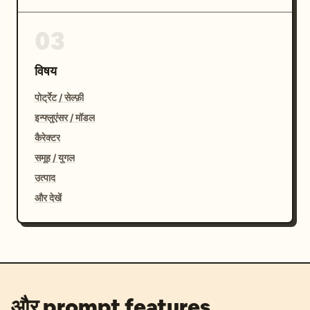
03
विषय
पोर्ट्रेट / सेल्फ़ी
इन्फ्लुएंसर / मॉडल
कैरेक्टर
समूह / युगल
उत्पाद
और देखें
और prompt features