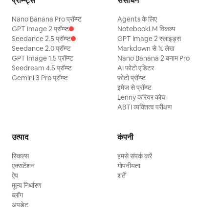
प्रॉम्प्ट्स
संसाधन
Nano Banana Pro प्रॉम्प्ट
Agents के लिए
GPT Image 2 प्रॉम्प्ट
NotebookLM विकल्प
Seedance 2.5 प्रॉम्प्ट
GPT Image 2 स्लाइड्स
Seedance 2.0 प्रॉम्प्ट
Markdown से 𝕏 लेख
GPT Image 1.5 प्रॉम्प्ट
Nano Banana 2 बनाम Pro
Seedream 4.5 प्रॉम्प्ट
AI फोटो एडिटर
Gemini 3 Pro प्रॉम्प्ट
फोटो प्रॉम्प्ट
इमेज से प्रॉम्प्ट
Lenny करियर कोच
ABTI व्यक्तित्व परीक्षण
उत्पाद
कंपनी
स्किल्स
हमसे संपर्क करें
एक्सटेंशन
गोपनीयता
ऐप
शर्तें
मूल्य निर्धारण
ब्लॉग
अपडेट