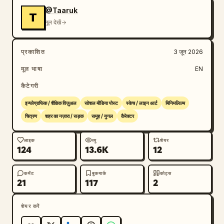
@Taaruk
T
मूल देखें
प्रकाशित
3 जून 2026
मूल भाषा
EN
कैटेगरी
इन्फोग्राफिक / शैक्षिक विज़ुअल
सोशल मीडिया पोस्ट
स्केच / लाइन आर्ट
मिनिमलिज़्म
चित्रण
शहर का नज़ारा / सड़क
समूह / युगल
कैरेक्टर
लाइक
व्यू
शेयर
124
13.6K
12
कमेंट
बुकमार्क
कोट्स
21
117
2
शेयर करें