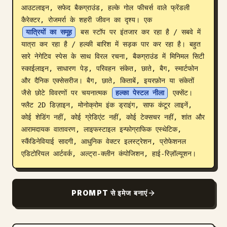
आउटलाइन, सफेद बैकग्राउंड, हल्के गोल फीचर्स वाले फ्रेंडली 
ब्लॉग
कैरेक्टर, रोजमर्रा के शहरी जीवन का दृश्य। एक 
यात्रियों का समूह
 बस स्टॉप पर इंतजार कर रहा है / सबवे में 
यात्रा कर रहा है / हल्की बारिश में सड़क पार कर रहा है। बहुत 
अपडेट
सारे नेगेटिव स्पेस के साथ विरल रचना, बैकग्राउंड में मिनिमल सिटी 
स्काईलाइन, साधारण पेड़, परिवहन संकेत, छाते, बैग, स्मार्टफोन 
और दैनिक एक्सेसरीज। बैग, छाते, किताबें, इयरफ़ोन या संकेतों 
जैसे छोटे विवरणों पर चयनात्मक 
हल्का पेस्टल नीला
 एक्सेंट। 
फ्लैट 2D डिज़ाइन, मोनोक्रोम इंक ड्राइंग, साफ कंटूर लाइनें, 
कोई शेडिंग नहीं, कोई ग्रेडिएंट नहीं, कोई टेक्सचर नहीं, शांत और 
आरामदायक वातावरण, लाइफस्टाइल इन्फोग्राफिक एस्थेटिक, 
स्कैंडिनेवियाई सादगी, आधुनिक वेक्टर इलस्ट्रेशन, प्रोफेशनल 
एडिटोरियल आर्टवर्क, अल्ट्रा-क्लीन कंपोजिशन, हाई-रिज़ॉल्यूशन।
PROMPT से इमेज बनाएं