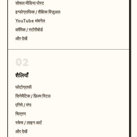
सोशल मीडिया पोस्ट
इन्फोग्राफिक / शैक्षिक विज़ुअल
YouTube थंबनेल
कॉमिक / स्टोरीबोर्ड
और देखें
02
शैलियाँ
फोटोग्राफी
सिनेमैटिक / फ़िल्म स्टिल
एनिमे / मंगा
चित्रण
स्केच / लाइन आर्ट
और देखें