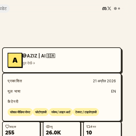
पडेट
@AZIZ | AI 🇸🇦
A
मूल देखें
प्रकाशित
21 अप्रैल 2026
मूल भाषा
EN
कैटेगरी
सोशल मीडिया पोस्ट
फोटोग्राफी
स्केच / लाइन आर्ट
टेक्स्ट / टाइपोग्राफी
लाइक
व्यू
शेयर
255
26.0K
10