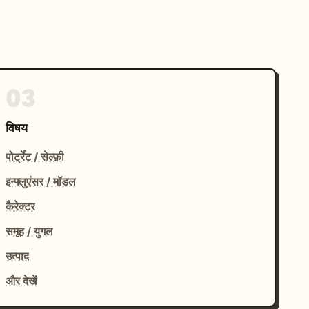
03
विषय
पोर्ट्रेट / सेल्फ़ी
इन्फ्लुएंसर / मॉडल
कैरेक्टर
समूह / युगल
उत्पाद
और देखें