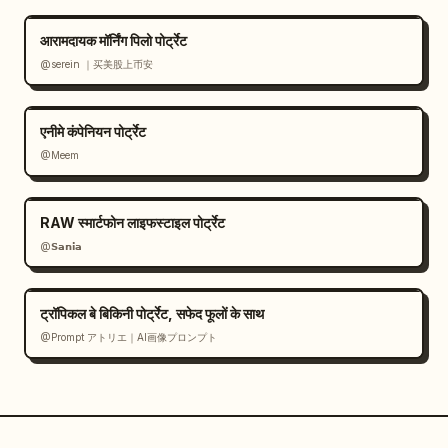
आरामदायक मॉर्निंग पिलो पोर्ट्रेट
@serein ｜买美股上币安
एनीमे कंपेनियन पोर्ट्रेट
@Meem
RAW स्मार्टफोन लाइफस्टाइल पोर्ट्रेट
@𝗦𝗮𝗻𝗶𝗮
ट्रॉपिकल बे बिकिनी पोर्ट्रेट, सफेद फूलों के साथ
@Prompt アトリエ｜AI画像プロンプト