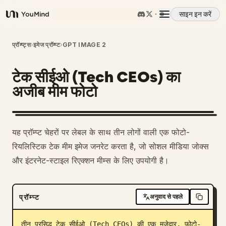
साइन इन करें
YouMind
अवलोकन
प्रॉम्प्ट्स
›
इमेज प्रॉम्प्ट
›
GPT IMAGE 2
टेक सीईओ (Tech CEOs) का
उपयोग के मामले
अजीब मीम फोटो
कौशल
यह प्रॉम्प्ट चेहरों पर लेबल के साथ तीन लोगों वाली एक फोटो-
प्रॉम्प्ट
रियलिस्टिक टेक मीम इमेज जनरेट करता है, जो सोशल मीडिया जोक्स
और इंटरनेट-स्टाइल रिएक्शन मीम्स के लिए उपयोगी है।
मूल्य निर्धारण
प्रॉम्प्ट
अनुवाद से पहले
डाउनलोड
तीन प्रसिद्ध टेक सीईओ (Tech CEOs) की एक मज़ेदार, फोटो-