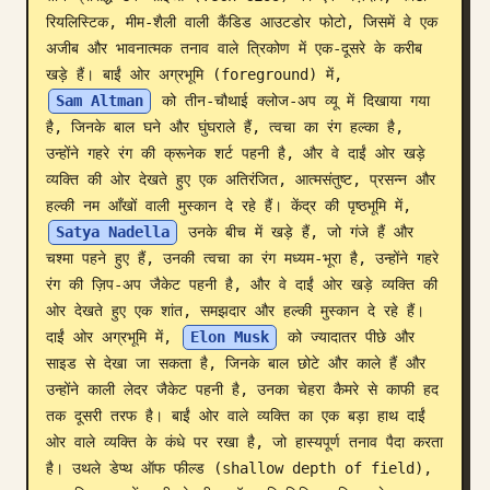
रियलिस्टिक, मीम-शैली वाली कैंडिड आउटडोर फोटो, जिसमें वे एक 
ब्लॉग
अजीब और भावनात्मक तनाव वाले त्रिकोण में एक-दूसरे के करीब 
खड़े हैं। बाईं ओर अग्रभूमि (foreground) में, 
अपडेट
Sam Altman
 को तीन-चौथाई क्लोज-अप व्यू में दिखाया गया 
है, जिनके बाल घने और घुंघराले हैं, त्वचा का रंग हल्का है, 
उन्होंने गहरे रंग की क्रूनेक शर्ट पहनी है, और वे दाईं ओर खड़े 
व्यक्ति की ओर देखते हुए एक अतिरंजित, आत्मसंतुष्ट, प्रसन्न और 
हल्की नम आँखों वाली मुस्कान दे रहे हैं। केंद्र की पृष्ठभूमि में, 
Satya Nadella
 उनके बीच में खड़े हैं, जो गंजे हैं और 
चश्मा पहने हुए हैं, उनकी त्वचा का रंग मध्यम-भूरा है, उन्होंने गहरे 
रंग की ज़िप-अप जैकेट पहनी है, और वे दाईं ओर खड़े व्यक्ति की 
ओर देखते हुए एक शांत, समझदार और हल्की मुस्कान दे रहे हैं। 
दाईं ओर अग्रभूमि में, 
Elon Musk
 को ज्यादातर पीछे और 
साइड से देखा जा सकता है, जिनके बाल छोटे और काले हैं और 
उन्होंने काली लेदर जैकेट पहनी है, उनका चेहरा कैमरे से काफी हद 
तक दूसरी तरफ है। बाईं ओर वाले व्यक्ति का एक बड़ा हाथ दाईं 
ओर वाले व्यक्ति के कंधे पर रखा है, जो हास्यपूर्ण तनाव पैदा करता 
है। उथले डेप्थ ऑफ फील्ड (shallow depth of field), 