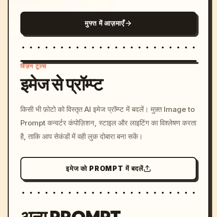
मुफ्त में आज़माएँ
विज़न टूल्स
इमेज से प्रॉम्प्ट
/imagine prompt: cinemati
किसी भी फ़ोटो को विस्तृत AI इमेज प्रॉम्प्ट में बदलें। मुफ़्त Image to
c, cyberpunk sunset, neon
Prompt कन्वर्टर कंपोज़िशन, स्टाइल और लाइटिंग का विश्लेषण करता
colors, 8k --v 6.0
है, ताकि आप सेकंडों में वही लुक दोबारा बना सकें।
इमेज को PROMPT में बदलें