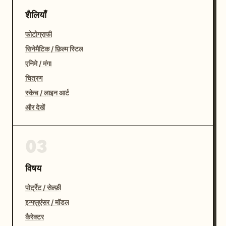
शैलियाँ
फोटोग्राफी
सिनेमैटिक / फ़िल्म स्टिल
एनिमे / मंगा
चित्रण
स्केच / लाइन आर्ट
और देखें
03
विषय
पोर्ट्रेट / सेल्फ़ी
इन्फ्लुएंसर / मॉडल
कैरेक्टर