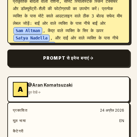
प्राकृतिक बादलों वाली रोशनी, सॉफ्ट रियलिस्टिक स्किन टेक्सचर 
और डॉक्यूमेंट्री-शैली की फोटोग्राफी का उपयोग करें। प्रत्येक 
व्यक्ति के पास मोटे काले आउटलाइन वाले ठीक 3 बोल्ड सफेद मीम 
लेबल जोड़ें: बाईं ओर वाले व्यक्ति के पास नीचे बाईं ओर 
Sam Altman
, केंद्र वाले व्यक्ति के सिर के ऊपर 
Satya Nadella
, और दाईं ओर वाले व्यक्ति के पास नीचे 
दाईं ओर 
Elon Musk
। लैंडस्केप कंपोजिशन, चेहरों और कंधों 
पर टाइट क्रॉप, यथार्थवादी अनुपात, इंटरनेट मीम एनर्जी।
PROMPT से इमेज बनाएं
@Aran Komatsuzaki
A
मूल देखें
प्रकाशित
24 अप्रैल 2026
मूल भाषा
EN
कैटेगरी