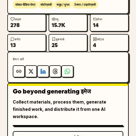
सोशल मीडिया पोस्ट
फोटोग्राफी
समूह / युगल
टेक्स्ट / टाइपोग्राफी
लाइक
व्यू
शेयर
278
15.7K
14
कमेंट
बुकमार्क
कोट्स
13
25
4
शेयर करें
Go beyond generating इमेज
Collect materials, process them, generate
finished work, and distribute it from one AI
workspace.