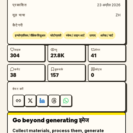
प्रकाशित
23 अप्रैल 2026
मूल भाषा
ZH
कैटेगरी
इन्फोग्राफिक / शैक्षिक विज़ुअल
फोटोग्राफी
स्केच / लाइन आर्ट
उत्पाद
आरेख / चार्ट
लाइक
व्यू
शेयर
304
27.8K
41
कमेंट
बुकमार्क
कोट्स
38
157
0
शेयर करें
Go beyond generating इमेज
Collect materials, process them, generate