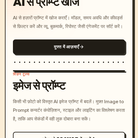
AI से प्रॉम्प्ट खोजें
AI से हज़ारों प्रॉम्प्ट में खोज कराएँ। मॉडल, समय अवधि और कीवर्ड्स
से फ़िल्टर करें और व्यू, बुकमार्क, रिपोस्ट जैसी एंगेजमेंट पर सॉर्ट करें।
मुफ्त में आज़माएँ
विज़न टूल्स
इमेज से प्रॉम्प्ट
/imagine prompt: cinemati
किसी भी फ़ोटो को विस्तृत AI इमेज प्रॉम्प्ट में बदलें। मुफ़्त Image to
c, cyberpunk sunset, neon
Prompt कन्वर्टर कंपोज़िशन, स्टाइल और लाइटिंग का विश्लेषण करता
colors, 8k --v 6.0
है, ताकि आप सेकंडों में वही लुक दोबारा बना सकें।