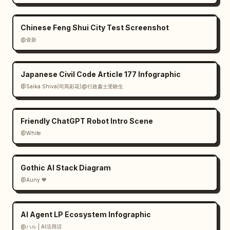
Chinese Feng Shui City Test Screenshot
@壹新
Japanese Civil Code Article 177 Infographic
@Saika Shiva(司馬彩花)@行政書士受験生
Friendly ChatGPT Robot Intro Scene
@White
Gothic AI Stack Diagram
@Auny 🧡
AI Agent LP Ecosystem Infographic
@ハル | AI活用沼