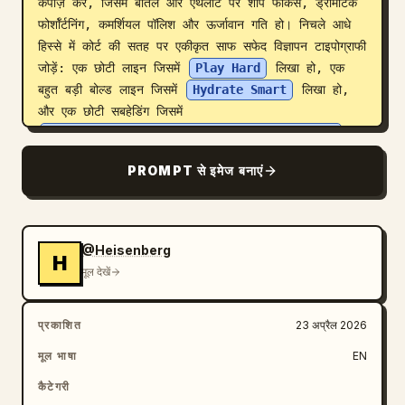
कंपोज़ करें, जिसमें बोतल और एथलीट पर शार्प फोकस, ड्रामेटिक 
फोर्शॉर्टनिंग, कमर्शियल पॉलिश और ऊर्जावान गति हो। निचले आधे 
हिस्से में कोर्ट की सतह पर एकीकृत साफ सफेद विज्ञापन टाइपोग्राफी 
जोड़ें: एक छोटी लाइन जिसमें 
Play Hard
 लिखा हो, एक 
बहुत बड़ी बोल्ड लाइन जिसमें 
Hydrate Smart
 लिखा हो, 
और एक छोटी सबहेडिंग जिसमें 
Hydration that keeps up with every move.
लिखा हो। ऊपर दाईं ओर फिर से 
Aqua
 लोगो को सफेद रंग में 
PROMPT से इमेज बनाएं
रखें, और नीचे दाईं ओर एक छोटी वेबसाइट URL को सफेद रंग में 
रखें, जो 
www.aqua.com
 पढ़े।
@Heisenberg
H
मूल देखें
प्रकाशित
23 अप्रैल 2026
मूल भाषा
EN
कैटेगरी