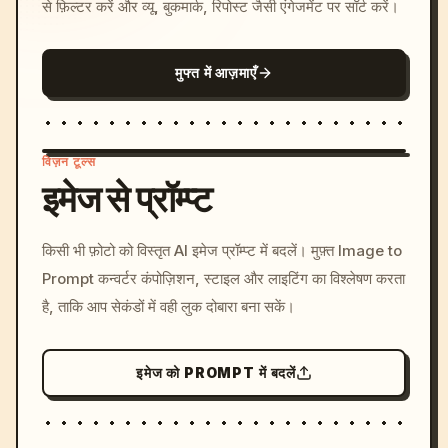
से फ़िल्टर करें और व्यू, बुकमार्क, रिपोस्ट जैसी एंगेजमेंट पर सॉर्ट करें।
मुफ्त में आज़माएँ
विज़न टूल्स
इमेज से प्रॉम्प्ट
/imagine prompt: cinemati
किसी भी फ़ोटो को विस्तृत AI इमेज प्रॉम्प्ट में बदलें। मुफ़्त Image to
c, cyberpunk sunset, neon
Prompt कन्वर्टर कंपोज़िशन, स्टाइल और लाइटिंग का विश्लेषण करता
colors, 8k --v 6.0
है, ताकि आप सेकंडों में वही लुक दोबारा बना सकें।
इमेज को PROMPT में बदलें