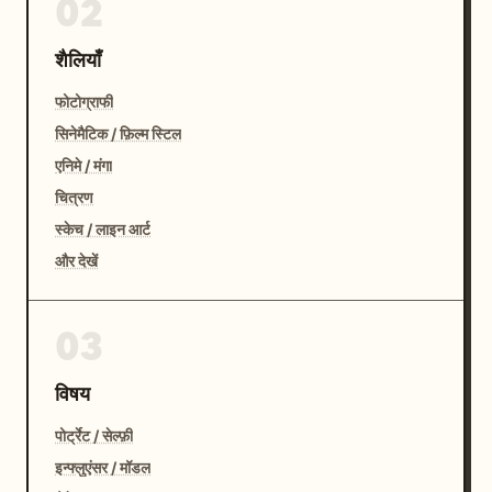
02
शैलियाँ
फोटोग्राफी
सिनेमैटिक / फ़िल्म स्टिल
एनिमे / मंगा
चित्रण
स्केच / लाइन आर्ट
और देखें
03
विषय
पोर्ट्रेट / सेल्फ़ी
इन्फ्लुएंसर / मॉडल