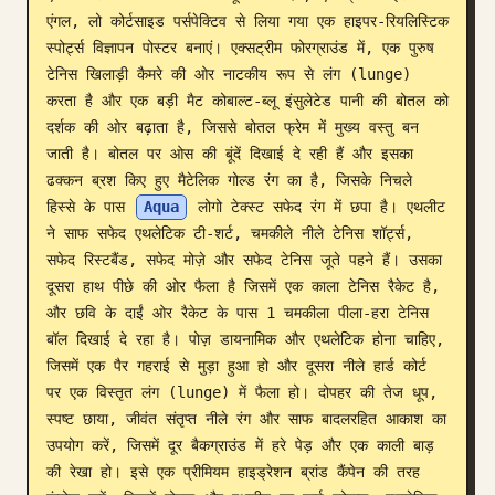
एंगल, लो कोर्टसाइड पर्सपेक्टिव से लिया गया एक हाइपर-रियलिस्टिक 
ब्लॉग
स्पोर्ट्स विज्ञापन पोस्टर बनाएं। एक्सट्रीम फोरग्राउंड में, एक पुरुष 
टेनिस खिलाड़ी कैमरे की ओर नाटकीय रूप से लंग (lunge) 
करता है और एक बड़ी मैट कोबाल्ट-ब्लू इंसुलेटेड पानी की बोतल को 
अपडेट
दर्शक की ओर बढ़ाता है, जिससे बोतल फ्रेम में मुख्य वस्तु बन 
जाती है। बोतल पर ओस की बूंदें दिखाई दे रही हैं और इसका 
ढक्कन ब्रश किए हुए मैटेलिक गोल्ड रंग का है, जिसके निचले 
हिस्से के पास 
Aqua
 लोगो टेक्स्ट सफेद रंग में छपा है। एथलीट 
ने साफ सफेद एथलेटिक टी-शर्ट, चमकीले नीले टेनिस शॉर्ट्स, 
सफेद रिस्टबैंड, सफेद मोज़े और सफेद टेनिस जूते पहने हैं। उसका 
दूसरा हाथ पीछे की ओर फैला है जिसमें एक काला टेनिस रैकेट है, 
और छवि के दाईं ओर रैकेट के पास 1 चमकीला पीला-हरा टेनिस 
बॉल दिखाई दे रहा है। पोज़ डायनामिक और एथलेटिक होना चाहिए, 
जिसमें एक पैर गहराई से मुड़ा हुआ हो और दूसरा नीले हार्ड कोर्ट 
पर एक विस्तृत लंग (lunge) में फैला हो। दोपहर की तेज धूप, 
स्पष्ट छाया, जीवंत संतृप्त नीले रंग और साफ बादलरहित आकाश का 
उपयोग करें, जिसमें दूर बैकग्राउंड में हरे पेड़ और एक काली बाड़ 
की रेखा हो। इसे एक प्रीमियम हाइड्रेशन ब्रांड कैंपेन की तरह 