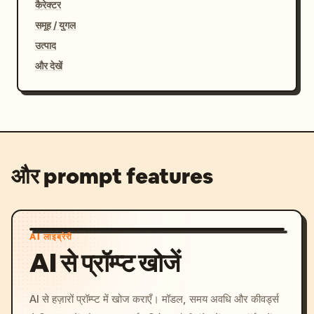
कैरेक्टर
समूह / युगल
उत्पाद
और देखें
और prompt features
AI लाइब्रेरी
AI से प्रॉम्प्ट खोजें
AI से हज़ारों प्रॉम्प्ट में खोज कराएँ। मॉडल, समय अवधि और कीवर्ड्स