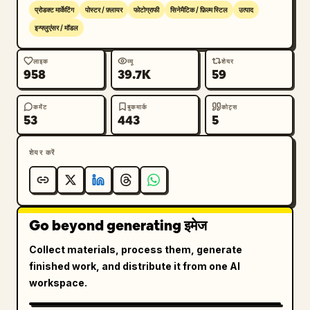
प्रोडक्ट मार्केटिंग
पोस्टर / फ़्लायर
फोटोग्राफी
सिनेमैटिक / फ़िल्म स्टिल
उत्पाद
इन्फ्लुएंसर / मॉडल
लाइक
व्यू
शेयर
958
39.7K
59
कमेंट
बुकमार्क
कोट्स
53
443
5
शेयर करें
Go beyond generating इमेज
Collect materials, process them, generate
finished work, and distribute it from one AI
workspace.