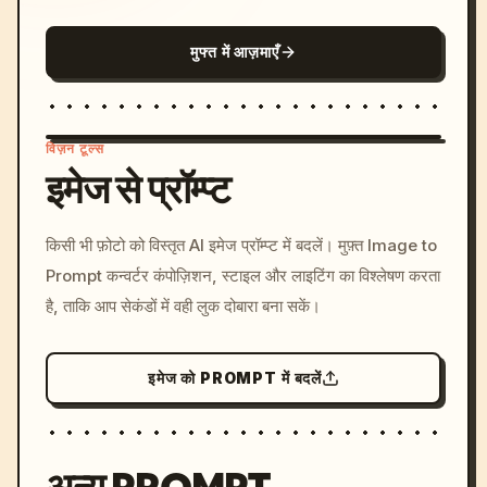
मुफ्त में आज़माएँ
विज़न टूल्स
इमेज से प्रॉम्प्ट
/imagine prompt: cinemati
किसी भी फ़ोटो को विस्तृत AI इमेज प्रॉम्प्ट में बदलें। मुफ़्त Image to
c, cyberpunk sunset, neon
Prompt कन्वर्टर कंपोज़िशन, स्टाइल और लाइटिंग का विश्लेषण करता
colors, 8k --v 6.0
है, ताकि आप सेकंडों में वही लुक दोबारा बना सकें।
इमेज को PROMPT में बदलें