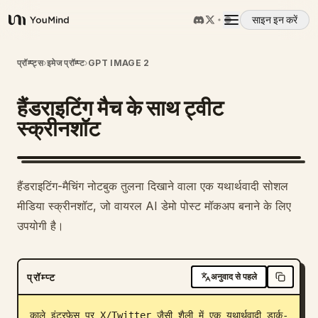
साइन इन करें
YouMind
अवलोकन
प्रॉम्प्ट्स
›
इमेज प्रॉम्प्ट
›
GPT IMAGE 2
हैंडराइटिंग मैच के साथ ट्वीट
उपयोग के मामले
स्क्रीनशॉट
कौशल
हैंडराइटिंग-मैचिंग नोटबुक तुलना दिखाने वाला एक यथार्थवादी सोशल
प्रॉम्प्ट
मीडिया स्क्रीनशॉट, जो वायरल AI डेमो पोस्ट मॉकअप बनाने के लिए
उपयोगी है।
मूल्य निर्धारण
प्रॉम्प्ट
अनुवाद से पहले
डाउनलोड
काले इंटरफ़ेस पर X/Twitter जैसी शैली में एक यथार्थवादी डार्क-