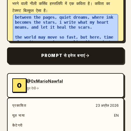
भरने वाली नीली कर्सिव हस्तलिपि में एक कविता है। कविता का 
टेक्स्ट बिल्कुल ऐसा है: 
between the pages, quiet dreams, where ink 
becomes the stars, i write what my heart 
means, and let it heal the scars.

the world may move so fast, but here, time 
slows its pace. in every line i’ve made to 
last, i find a softer space.

PROMPT से इमेज बनाएं
some days are clouds, some days are sun, 
but i keep showing up. with every word, i’m 
not alone— my pen is my cup.

so here’s to thoughts, both big and small, 
@0xMarioNawfal
to hopes, to fears, to me. i’ll keep on 
0
writing through it all, and set my spirit 
मूल देखें
free.
लिखावट प्राकृतिक, थोड़ी असमान और विश्वसनीय रूप से मानवीय 
प्रकाशित
23 अप्रैल 2026
दिखनी चाहिए, जिसमें नीले बॉलपॉइंट पेन का टेक्सचर हो। पोस्ट के 
नीचे बाईं ओर, एक छोटा स्पार्कल आइकन और “Made with 
मूल भाषा
EN
AI” शब्द शामिल करें। यथार्थवादी स्पेसिंग, गोल इमेज कॉर्नर्स, 
कैटेगरी
स्पष्ट UI टाइपोग्राफी और सूक्ष्म स्क्रीन-कैप्चर सॉफ्टनेस के साथ 