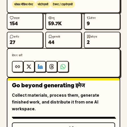
एक वास्तविक मोबाइल ऐप स्क्रीनशॉट का लुक बनाए रखें।
सोशल मीडिया पोस्ट
फोटोग्राफी
टेक्स्ट / टाइपोग्राफी
लाइक
व्यू
शेयर
154
59.7K
9
कमेंट
बुकमार्क
कोट्स
27
44
2
शेयर करें
Go beyond generating इमेज
Collect materials, process them, generate
finished work, and distribute it from one AI
workspace.