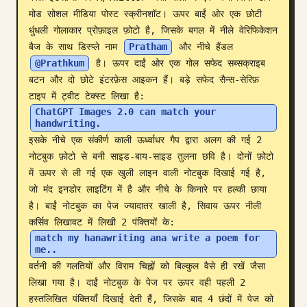
मोड सोशल मीडिया पोस्ट स्क्रीनशॉट। ऊपर बाईं ओर एक छोटी 
ब्लॉग
धुंधली गोलाकार प्रोफ़ाइल फ़ोटो है, जिसके बगल में नीले वेरिफिकेशन 
बैज के साथ डिस्प्ले नाम 
Pratham
 और नीचे हैंडल 
अपडेट
@Prathkum
 है। ऊपर दाईं ओर एक गोल सफेद सब्सक्राइब 
बटन और दो छोटे इंटरफ़ेस आइकन हैं। बड़े सफेद सैन्स-सेरिफ़ 
टाइप में ट्वीट टेक्स्ट लिखा है: 
ChatGPT Images 2.0 can match your 
handwriting.
इसके नीचे एक संकीर्ण काली ऊर्ध्वाधर गैप द्वारा अलग की गई 2 
नोटबुक फ़ोटो से बनी साइड-बाय-साइड तुलना छवि है। दोनों फ़ोटो 
में ऊपर से ली गई एक खुली लाइन वाली नोटबुक दिखाई गई है, 
जो मंद इनडोर लाइटिंग में है और नीचे के किनारे पर हल्की छाया 
है। बाईं नोटबुक का पेज ज्यादातर खाली है, सिवाय ऊपर नीली 
कर्सिव लिखावट में लिखी 2 पंक्तियों के: 
match my hanawriting ana write a poem for 
me..
वर्तनी की गलतियों और विराम चिह्नों को बिल्कुल वैसे ही रखें जैसा 
लिखा गया है। दाईं नोटबुक के पेज पर ऊपर वही पहली 2 
हस्तलिखित पंक्तियाँ दिखाई देती हैं, जिसके बाद 4 छंदों में पेज को 