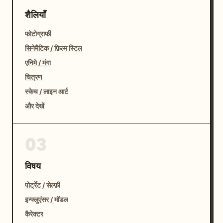
शैलियाँ
फोटोग्राफी
सिनेमैटिक / फ़िल्म स्टिल
एनिमे / मंगा
चित्रण
स्केच / लाइन आर्ट
और देखें
03
विषय
पोर्ट्रेट / सेल्फ़ी
इन्फ्लुएंसर / मॉडल
कैरेक्टर