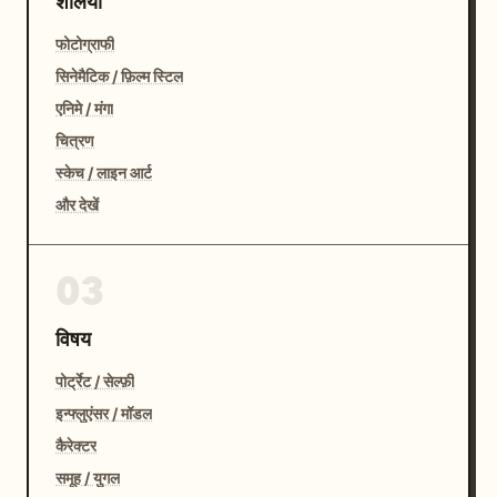
शैलियाँ
फोटोग्राफी
सिनेमैटिक / फ़िल्म स्टिल
एनिमे / मंगा
चित्रण
स्केच / लाइन आर्ट
और देखें
03
विषय
पोर्ट्रेट / सेल्फ़ी
इन्फ्लुएंसर / मॉडल
कैरेक्टर
समूह / युगल