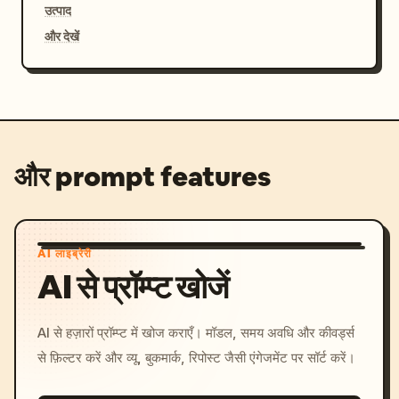
उत्पाद
और देखें
और prompt features
AI लाइब्रेरी
AI से प्रॉम्प्ट खोजें
AI से हज़ारों प्रॉम्प्ट में खोज कराएँ। मॉडल, समय अवधि और कीवर्ड्स
से फ़िल्टर करें और व्यू, बुकमार्क, रिपोस्ट जैसी एंगेजमेंट पर सॉर्ट करें।