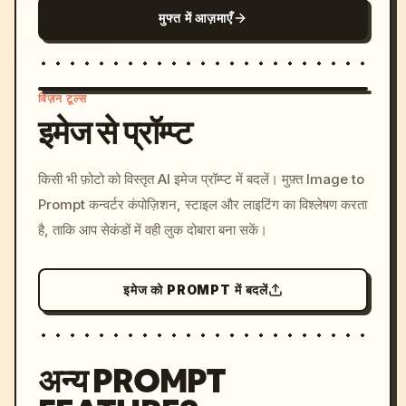
मुफ्त में आज़माएँ
विज़न टूल्स
इमेज से प्रॉम्प्ट
/imagine prompt: cinemati
किसी भी फ़ोटो को विस्तृत AI इमेज प्रॉम्प्ट में बदलें। मुफ़्त Image to
c, cyberpunk sunset, neon
Prompt कन्वर्टर कंपोज़िशन, स्टाइल और लाइटिंग का विश्लेषण करता
colors, 8k --v 6.0
है, ताकि आप सेकंडों में वही लुक दोबारा बना सकें।
इमेज को PROMPT में बदलें
अन्य PROMPT