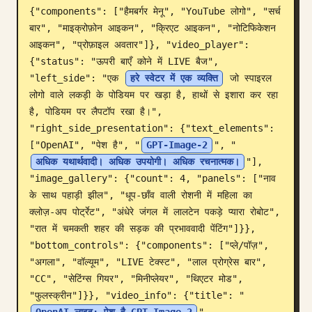
{"components": ["हैमबर्गर मेनू", "YouTube लोगो", "सर्च 
ब्लॉग
बार", "माइक्रोफ़ोन आइकन", "क्रिएट आइकन", "नोटिफिकेशन 
आइकन", "प्रोफ़ाइल अवतार"]}, "video_player": 
{"status": "ऊपरी बाएँ कोने में LIVE बैज", 
अपडेट
"left_side": "एक 
हरे स्वेटर में एक व्यक्ति
 जो स्पाइरल 
लोगो वाले लकड़ी के पोडियम पर खड़ा है, हाथों से इशारा कर रहा 
है, पोडियम पर लैपटॉप रखा है।", 
"right_side_presentation": {"text_elements": 
["OpenAI", "पेश है", "
GPT-Image-2
", "
अधिक यथार्थवादी। अधिक उपयोगी। अधिक रचनात्मक।
"], 
"image_gallery": {"count": 4, "panels": ["नाव 
के साथ पहाड़ी झील", "धूप-छाँव वाली रोशनी में महिला का 
क्लोज़-अप पोर्ट्रेट", "अंधेरे जंगल में लालटेन पकड़े प्यारा रोबोट", 
"रात में चमकती शहर की सड़क की प्रभाववादी पेंटिंग"]}}, 
"bottom_controls": {"components": ["प्ले/पॉज़", 
"अगला", "वॉल्यूम", "LIVE टेक्स्ट", "लाल प्रोग्रेस बार", 
"CC", "सेटिंग्स गियर", "मिनीप्लेयर", "थिएटर मोड", 
"फुलस्क्रीन"]}}, "video_info": {"title": "