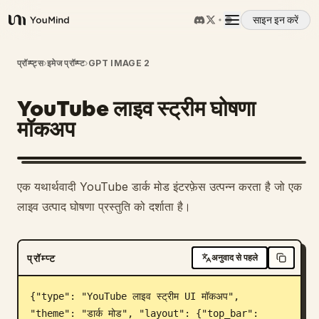
साइन इन करें
YouMind
अवलोकन
प्रॉम्प्ट्स
›
इमेज प्रॉम्प्ट
›
GPT IMAGE 2
YouTube लाइव स्ट्रीम घोषणा
उपयोग के मामले
मॉकअप
कौशल
एक यथार्थवादी YouTube डार्क मोड इंटरफ़ेस उत्पन्न करता है जो एक
प्रॉम्प्ट
लाइव उत्पाद घोषणा प्रस्तुति को दर्शाता है।
मूल्य निर्धारण
प्रॉम्प्ट
अनुवाद से पहले
डाउनलोड
{"type": "YouTube लाइव स्ट्रीम UI मॉकअप", 
"theme": "डार्क मोड", "layout": {"top_bar": 