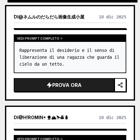
contenuto.
DI
@
ネムルのだらだら画像生成小屋
18 dic 2025
VEDI PROMPT COMPLETO
Rappresenta il desiderio e il senso di 
liberazione di una ragazza che guarda il 
cielo da un tetto.
PROVA ORA
DI
@
H!ROMIN* 🐥🏔️⛷️🍝🧳
18 dic 2025
VEDI PROMPT COMPLETO