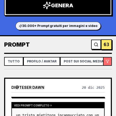
GENERA
30.000+ Prompt gratuiti per immagini e video
PROMPT
63
TUTTO
PROFILO / AVATAR
POST SUI SOCIAL MEDIA
IN
DI
@
TESER DAWN
20 dic 2025
VEDI PROMPT COMPLETO
un tristo mietitore incappucciato con un 