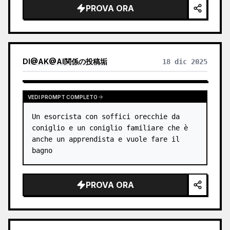
PROVA ORA
    "aspect_ratio": "3:1"

  },

  "visual_elements": {

    "subject": {

      "description": "Silhouette che 
DI
@
AK@AI関係の投稿垢
18 dic 2025
indossa un abito determ…
VEDI PROMPT COMPLETO
Un esorcista con soffici orecchie da 
coniglio e un coniglio familiare che è 
anche un apprendista e vuole fare il 
bagno
PROVA ORA