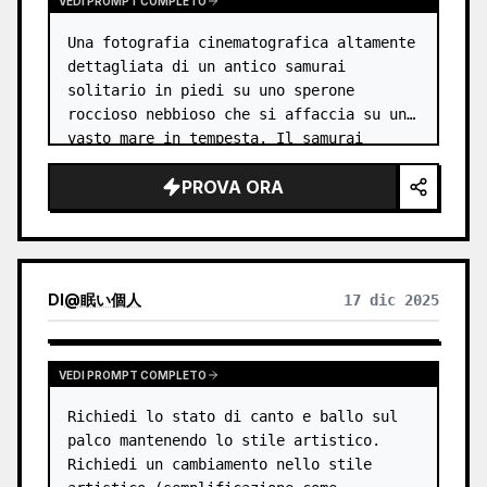
VEDI PROMPT COMPLETO
Una fotografia cinematografica altamente 
dettagliata di un antico samurai 
solitario in piedi su uno sperone 
roccioso nebbioso che si affaccia su un 
vasto mare in tempesta. Il samurai 
indossa un'armatura tradizionale e 
PROVA ORA
logora dalla battaglia, illuminata da 
una…
DI
@
眠い個人
17 dic 2025
VEDI PROMPT COMPLETO
Richiedi lo stato di canto e ballo sul 
palco mantenendo lo stile artistico.

Richiedi un cambiamento nello stile 