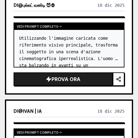
DI
@
புல்லட் வண்டி 😈🧛
18 dic 2025
VEDI PROMPT COMPLETO
Utilizzando l'immagine caricata come 
riferimento visivo principale, trasforma 
il soggetto in una scena d'azione 
cinematografica iperrealistica. L'uomo 
sta balzando in avanti su un 
attraversamento pedonale cittadino, 
PROVA ORA
emergendo da un portale dimensionale 
circola…
DI
@
IVAN | IA
18 dic 2025
VEDI PROMPT COMPLETO