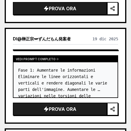
PROVA ORA
DI
@
榊正宗🫛ずんだもん発案者
19 dic 2025
VEDI PROMPT COMPLETO
Fase 1: Aumentare le informazioni

Eliminare le linee orizzontali e 
verticali e rendere diagonali le varie 
parti dell'immagine. Aumentare le 
variazioni nelle torsioni delle 
articolazioni, nella composizione, nelle 
PROVA ORA
pose, nell'inclinazione della 
fotocamera, ecc. …