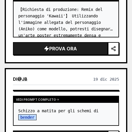
【Richiesta di produzione: Remix del 
personaggio 'Kawaii'】 Utilizzando 
l'immagine allegata del personaggio 
(Aniko) come modello, potresti disegnare 
un'arte poster estremamente densa e 
vibrante in cui è diventata un'icona 
PROVA ORA
della moda di Harajuku? 【Punti da 
inferi…
DI
@
JB
19 dic 2025
VEDI PROMPT COMPLETO
Schizzo a matita per gli schemi di 
bender