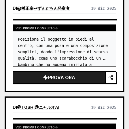
DI
@
榊正宗🫛ずんだもん発案者
19 dic 2025
VEDI PROMPT COMPLETO
Posiziona il soggetto in piedi al 
centro, con una posa e una composizione 
semplici, dando l'impressione di scarsa 
qualità, come uno scarabocchio di un 
bambino che ha appena iniziato a 
disegnare. Lo stile dovrebbe essere uno 
PROVA ORA
schizzo a colori disegnato a mano, i…
DI
@
TOSHI@ニャルオAI
19 dic 2025
VEDI PROMPT COMPLETO