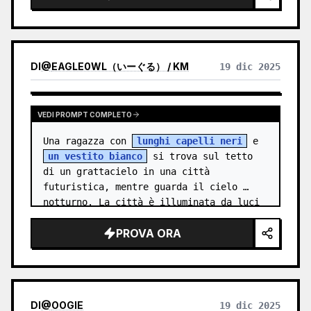
DI
@
EAGLE0WL（いーぐる） / KM
19 dic 2025
VEDI PROMPT COMPLETO
Una ragazza con 
lunghi capelli neri
 e 
un vestito bianco
 si trova sul tetto 
di un grattacielo in una città 
futuristica, mentre guarda il cielo 
notturno. La città è illuminata da luci 
al…
PROVA ORA
DI
@
OOGIE
19 dic 2025