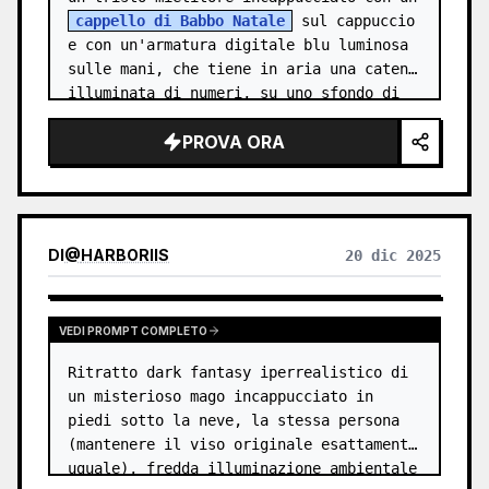
cappello di Babbo Natale
 sul cappuccio 
e con un'armatura digitale blu luminosa 
sulle mani, che tiene in aria una catena 
illuminata di numeri, su uno sfondo di 
un'antica città romana,…
PROVA ORA
DI
@
HARBORIIS
20 dic 2025
VEDI PROMPT COMPLETO
Ritratto dark fantasy iperrealistico di 
un misterioso mago incappucciato in 
piedi sotto la neve, la stessa persona 
(mantenere il viso originale esattamente 
uguale), fredda illuminazione ambientale 