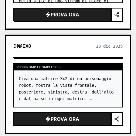
nello stile di uno stream di gioco di 
una VTuber fittizia.

PROVA ORA
Sembrano un po' troppo robuste, quindi 
rend…
DI
@
EX0
18 dic 2025
VEDI PROMPT COMPLETO
Crea una matrice 3x2 di un personaggio 
robot. Mostra la vista frontale, 
posteriore, sinistra, destra, dall'alto 
e dal basso in ogni matrice. …
PROVA ORA