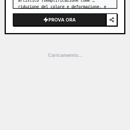
artistico (semplificazione come 
riduzione del colore e deformazione, e 
una richiesta di spostare la palette di 
PROVA ORA
colori verso tonalità pastello vivaci…
Caricamento...