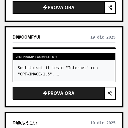
blu, intricati dettagli d'ombra sul 
PROVA ORA
viso, una sfera magica lumi…
DI
@
COMFYUI
19 dic 2025
VEDI PROMPT COMPLETO
Sostituisci il testo "Internet" con 
"GPT-IMAGE-1.5". …
PROVA ORA
DI
@
ふうこい
19 dic 2025