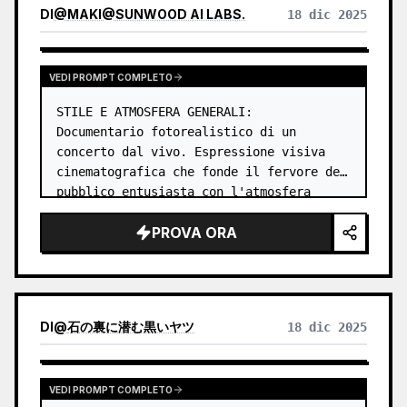
DI
@
MAKI@SUNWOOD AI LABS.
18 dic 2025
VEDI PROMPT COMPLETO
STILE E ATMOSFERA GENERALI:

Documentario fotorealistico di un 
concerto dal vivo. Espressione visiva 
cinematografica che fonde il fervore del 
pubblico entusiasta con l'atmosfera 
unica e l'illuminazione specifica del 
PROVA ORA
luogo. …
DI
@
石の裏に潜む黒いヤツ
18 dic 2025
VEDI PROMPT COMPLETO