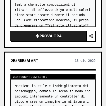
Sembra che molte composizioni di 
ritratti di bellezze Ukiyo-e multicolori 
siano state create durante il periodo 
Edo. Come ricreazione moderna, si prega 
di preparare un **ritratto illustrato** 
di una bella donna che indossa abiti dai 
PROVA ORA
colori vivaci e dai motivi…
DI
@
REI@AI ART
18 dic 2025
VEDI PROMPT COMPLETO
Mantieni lo stile e l'abbigliamento del 
personaggio, cambia la scena in modo che 
impugni intensamente un controller di 
gioco e crea un'immagine in miniatura 