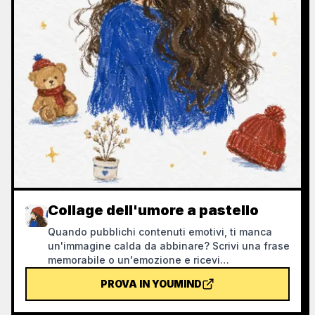
Collage dell'umore a pastello
Quando pubblichi contenuti emotivi, ti manca
un'immagine calda da abbinare? Scrivi una frase
memorabile o un'emozione e ricevi
un'illustrazione curativa con personaggi
PROVA IN YOUMIND
disegnati a pastello a olio, oggetti quotidiani
sparsi e la frase scritta a mano, adatta a ogni