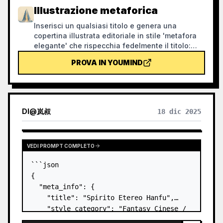
Illustrazione metaforica
Inserisci un qualsiasi titolo e genera una
copertina illustrata editoriale in stile 'metafora
elegante' che rispecchia fedelmente il titolo:
texture granulosa a spruzzo, palette sobria con
PROVA IN YOUMIND
blu nebbia, bianco panna e tocchi caldi, una
singola metafora visiva, ampio spazio negativo
e formato banner 16:9. Adatta come immagine di
copertina per notizie, podcast, articoli e
newsletter.
DI
@
岚叔
18 dic 2025
VEDI PROMPT COMPLETO
```json

{

  "meta_info": {

    "title": "Spirito Etereo Hanfu",

    "style_category": "Fantasy Cinese / 
Arte Digitale Astratta",
