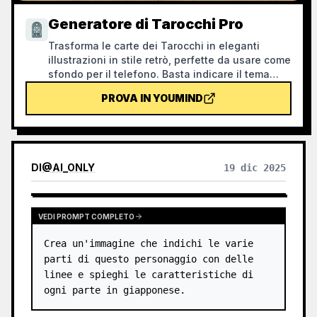
Generatore di Tarocchi Pro
Trasforma le carte dei Tarocchi in eleganti
illustrazioni in stile retrò, perfette da usare come
sfondo per il telefono. Basta indicare il tema
preferito (come la mitologia norrena, un anime o
PROVA IN YOUMIND
un videogioco) o quali carte desideri, e il
generatore produrrà immagini di Tarocchi
coerenti e ricche di significato. Supporta il set
completo di 78 carte, singoli gruppi o una
selezione personalizzata. Le illustrazioni sono
DI
@
AI_ONLY
19 dic 2025
raffinate e durature, senza la plastica effetto
tipica dell'AI. Può essere integrato con le attività
pianificate di YouMind per una pescata
automatica ogni mattina con interpretazione
VEDI PROMPT COMPLETO
(richiede la configurazione autonoma
Crea un'immagine che indichi le varie 
dell'attività pianificata).
parti di questo personaggio con delle 
linee e spieghi le caratteristiche di 
ogni parte in giapponese.