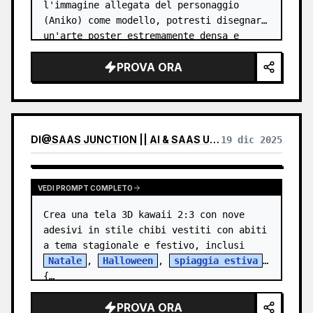
l'immagine allegata del personaggio 
(Aniko) come modello, potresti disegnare 
un'arte poster estremamente densa e 
vibrante in cui lei è diventata un'icona 
PROVA ORA
della moda Harajuku? 【Punti da infer…
DI
@
SAAS JUNCTION || AI & SAAS UPDATES
19 dic 2025
VEDI PROMPT COMPLETO
Crea una tela 3D kawaii 2:3 con nove 
adesivi in stile chibi vestiti con abiti 
a tema stagionale e festivo, inclusi 
Natale
, 
Halloween
, 
spiaggia estiva
, 
{…
PROVA ORA