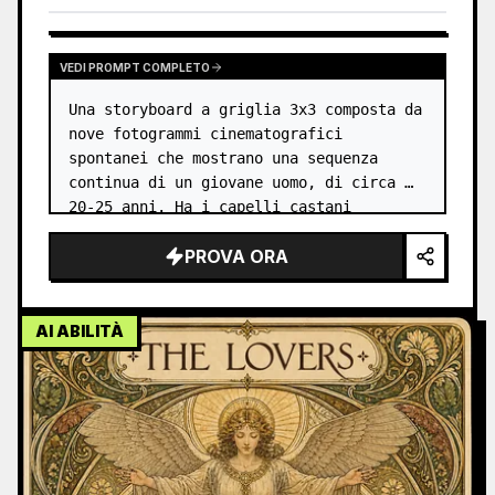
VEDI PROMPT COMPLETO
Una storyboard a griglia 3x3 composta da 
nove fotogrammi cinematografici 
spontanei che mostrano una sequenza 
continua di un giovane uomo, di circa 
20-25 anni. Ha i capelli castani 
spettinati e un viso giovane ed 
PROVA ORA
espressivo, ben rasato. …
AI ABILITÀ