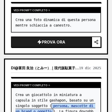
VEDI PROMPT COMPLETO
Crea una foto dinamica di questa persona 
mentre schiaccia a canestro.
PROVA ORA
DI
@
富田 良治（とみー）｜現代版駄菓子屋 富田商店｜スナックトミタ
19 dic 2025
VEDI PROMPT COMPLETO
Crea un giocattolo in miniatura a 
capsula in stile gashapon, basato su un 
singolo soggetto (
persona, mascotte di 
un brand o oggetto
). La figura dovrebbe 