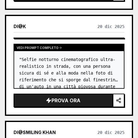
DI
@
K
20 dic 2025
VEDI PROMPT COMPLETO
"Selfie notturno cinematografico ultra-
realistico in strada, con una persona 
sicura di sé e alla moda nella foto di 
riferimento che si sporge dal finestrino 
di un'auto in una città piovosa durante 
una fuga ad alta velocità.",

PROVA ORA
"pose": {

"arm": "esteso verso l…
DI
@
SMILING KHAN
20 dic 2025