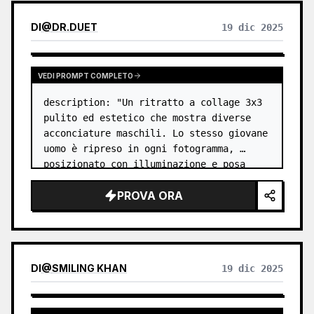
DI
@
DR.DUET
19 dic 2025
VEDI PROMPT COMPLETO
description: "Un ritratto a collage 3x3 
pulito ed estetico che mostra diverse 
acconciature maschili. Lo stesso giovane 
uomo è ripreso in ogni fotogramma, 
posizionato con illuminazione e posa 
coerenti, creando una griglia di 
PROVA ORA
confronto di stili.
DI
@
SMILING KHAN
19 dic 2025