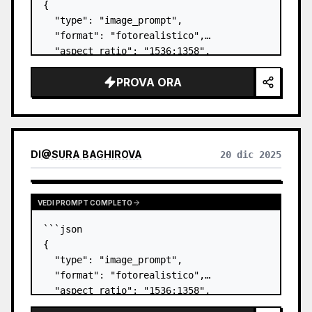
{

  "type": "image_prompt",

  "format": "fotorealistico",

  "aspect_ratio": "1536:1358",

  "scene": {

PROVA ORA
    "setting": "balcone/terrazza esterna 
con ringhiera in vetro",

    "time_of_day": "diurno",

    "weather": "sereno",

    "foreground_surface": "gra…
DI
@
SURA BAGHIROVA
20 dic 2025
VEDI PROMPT COMPLETO
```json

{

  "type": "image_prompt",

  "format": "fotorealistico",

  "aspect_ratio": "1536:1358",

  "scene": {
