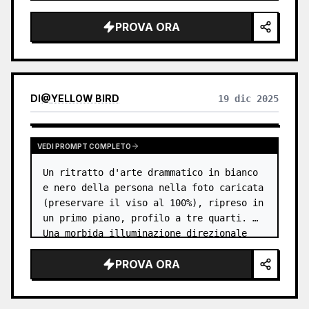
PROVA ORA
DI
@
YELLOW BIRD
19 dic 2025
VEDI PROMPT COMPLETO
Un ritratto d'arte drammatico in bianco 
e nero della persona nella foto caricata 
(preservare il viso al 100%), ripreso in 
un primo piano, profilo a tre quarti. 
Una morbida illuminazione direzionale 
scolpisce il viso e la parte superiore 
PROVA ORA
del corpo, creando ombr…