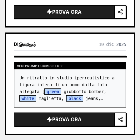
spettinati e un viso giovane ed 
PROVA ORA
espressivo, ben rasato. …
DI
@
ராஜேஷ்
19 dic 2025
VEDI PROMPT COMPLETO
Un ritratto in studio iperrealistico a 
figura intera di un uomo dalla foto 
allegata [
green
 giubbotto bomber, 
white
 maglietta, 
black
 jeans,…
PROVA ORA