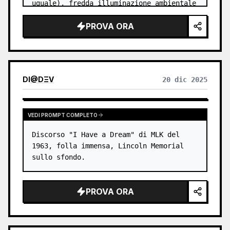
uguale), fredda illuminazione ambientale 
blu, intricati dettagli d'ombra sul 
PROVA ORA
viso, una sfera magica lumi…
DI
@
DΞV
20 dic 2025
VEDI PROMPT COMPLETO
Discorso "I Have a Dream" di MLK del 
1963, folla immensa, Lincoln Memorial 
sullo sfondo.
PROVA ORA