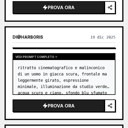
robusta",

PROVA ORA
  "subject": {

    "gender": "maschile",

    "age_range": "tra i 25 e i 30 anni",

    "appearance": {

      "hair": "testurizzat…
DI
@
HARBORIS
19 dic 2025
VEDI PROMPT COMPLETO
ritratto cinematografico e malinconico 
di un uomo in giacca scura, frontale ma 
leggermente girato, espressione 
minimale, illuminazione da studio verde 
acqua scuro e ciano, sfondo blu sfumato 
che si dissolve nelle ombre, silhouette 
PROVA ORA
fantasma creativa a doppia es…