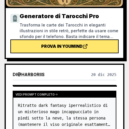
Generatore di Tarocchi Pro
Trasforma le carte dei Tarocchi in eleganti
illustrazioni in stile retrò, perfette da usare come
sfondo per il telefono. Basta indicare il tema
preferito (come la mitologia norrena, un anime o
PROVA IN YOUMIND
un videogioco) o quali carte desideri, e il
generatore produrrà immagini di Tarocchi
coerenti e ricche di significato. Supporta il set
completo di 78 carte, singoli gruppi o una
selezione personalizzata. Le illustrazioni sono
DI
@
HARBORIIS
20 dic 2025
raffinate e durature, senza la plastica effetto
tipica dell'AI. Può essere integrato con le attività
pianificate di YouMind per una pescata
automatica ogni mattina con interpretazione
VEDI PROMPT COMPLETO
(richiede la configurazione autonoma
Ritratto dark fantasy iperrealistico di 
dell'attività pianificata).
un misterioso mago incappucciato in 
piedi sotto la neve, la stessa persona 
(mantenere il viso originale esattamente 