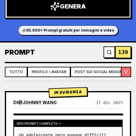
GENERA
30.000+ Prompt gratuiti per immagini e video
PROMPT
139
TUTTO
PROFILO / AVATAR
POST SUI SOCIAL MEDIA
IN
IN EVIDENZA
DI
@
JOHNNY WANG
17 dic 2025
GPTIMAGE15PROMPTS.PROMPTCARD.VIEWOTHERMODELRESULTS
VEDI PROMPT COMPLETO
Un adolescente nero esegue difficili 