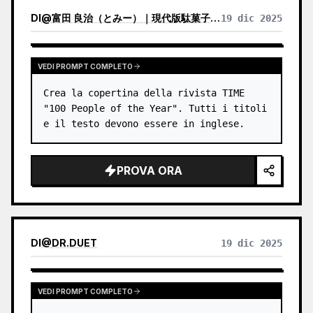
DI
@
富田 良治（とみー）｜現代版駄菓子屋 富田商店｜スナックトミタ
19 dic 2025
VEDI PROMPT COMPLETO
Crea la copertina della rivista TIME 
"100 People of the Year". Tutti i titoli 
e il testo devono essere in inglese.
PROVA ORA
DI
@
DR.DUET
19 dic 2025
VEDI PROMPT COMPLETO