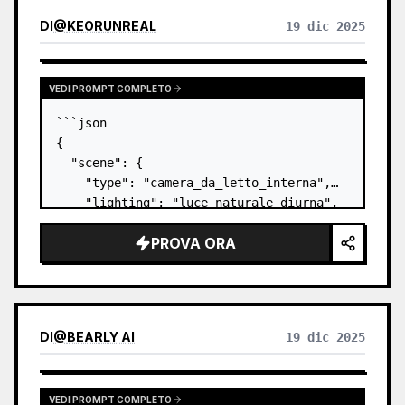
DI
@
KEORUNREAL
19 dic 2025
VEDI PROMPT COMPLETO
```json

{

  "scene": {

    "type": "camera_da_letto_interna",

    "lighting": "luce_naturale_diurna",

    "atmosphere": "casuale, accogliente, 
PROVA ORA
domestica"

  },

  "subject": {

    "pose": {

      "position": 
DI
@
BEARLY AI
19 dic 2025
"sdraiata_prona_sul_letto",

      "orientation": "rivo…
VEDI PROMPT COMPLETO