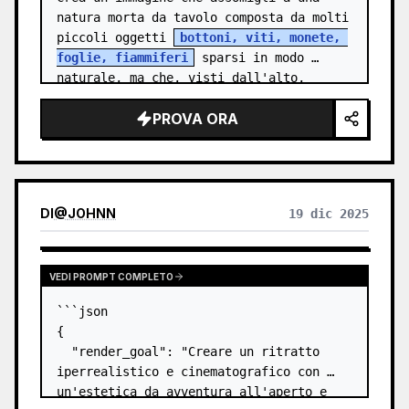
natura morta da tavolo composta da molti 
piccoli oggetti 
bottoni, viti, monete, 
foglie, fiammiferi
 sparsi in modo 
naturale, ma che, visti dall'alto, 
formino un chiaro ritratto di un volto…
PROVA ORA
DI
@
JOHNN
19 dic 2025
VEDI PROMPT COMPLETO
```json

{

  "render_goal": "Creare un ritratto 
iperrealistico e cinematografico con 
un'estetica da avventura all'aperto e 