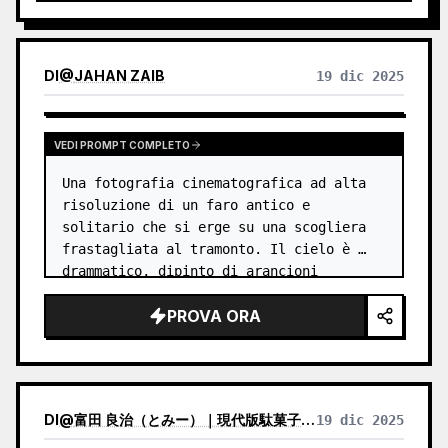
sparsi e la frase scritta a mano, adatta a ogni
contenuto.
DI
@
JAHAN ZAIB
19 dic 2025
VEDI PROMPT COMPLETO
Una fotografia cinematografica ad alta 
risoluzione di un faro antico e 
solitario che si erge su una scogliera 
frastagliata al tramonto. Il cielo è 
drammatico, dipinto di arancioni 
intensi, viola e blu, con raggi di luce 
PROVA ORA
che filtrano attraverso le nuvole. …
DI
@
富田 良治（とみー）｜現代版駄菓子屋 富田商店｜スナックトミタ
19 dic 2025