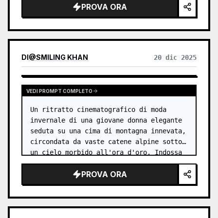
PROVA ORA
    "setting": "balcone/terrazza esterna 
con ringhiera in vetro",

    "time_of_day": "diurna",

    "weather": "sereno",

    "foreground_surface": "gra…
DI
@
SMILING KHAN
20 dic 2025
VEDI PROMPT COMPLETO
Un ritratto cinematografico di moda 
invernale di una giovane donna elegante 
seduta su una cima di montagna innevata, 
circondata da vaste catene alpine sotto 
un cielo morbido all'ora d'oro. Indossa 
un piumino color {argument name="jacket 
PROVA ORA
color" default="rosa pa…