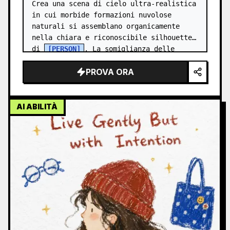
Crea una scena di cielo ultra-realistica 
in cui morbide formazioni nuvolose 
naturali si assemblano organicamente 
nella chiara e riconoscibile silhouette 
di 
[PERSON]
. La somiglianza delle 
nuvole appare in alto in un cielo blu…
PROVA ORA
AI ABILITÀ