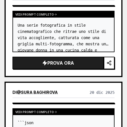
VEDI PROMPT COMPLETO
Una serie fotografica in stile 
cinematografico che ritrae uno stile di 
vita accogliente, catturata come una 
griglia multi-fotogramma, che mostra una 
giovane donna in una cucina calda e 
illuminata dal sole durante un 
PROVA ORA
tranquillo momento del tè. Indossa un 
morbid…
DI
@
SURA BAGHIROVA
20 dic 2025
VEDI PROMPT COMPLETO
```json
