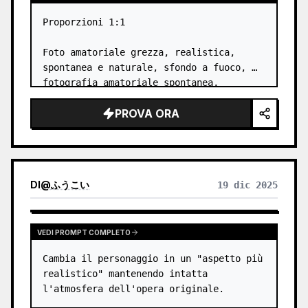
Proporzioni 1:1

Foto amatoriale grezza, realistica, 
spontanea e naturale, sfondo a fuoco, 
fotografia amatoriale spontanea, 
scattata con 
Samsung Galaxy S21 Ultra
, 
PROVA ORA
fotografia amatoriale spontanea da 
smartphone, obiettivo…
DI
@
ふうこい
19 dic 2025
VEDI PROMPT COMPLETO
Cambia il personaggio in un "aspetto più 
realistico" mantenendo intatta 
l'atmosfera dell'opera originale.