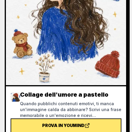
Collage dell'umore a pastello
Quando pubblichi contenuti emotivi, ti manca
un'immagine calda da abbinare? Scrivi una frase
memorabile o un'emozione e ricevi
un'illustrazione curativa con personaggi
PROVA IN YOUMIND
disegnati a pastello a olio, oggetti quotidiani