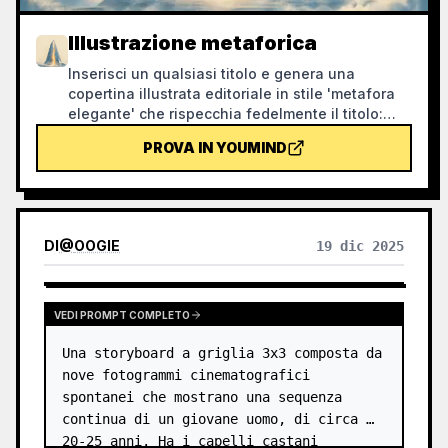
Illustrazione metaforica
Inserisci un qualsiasi titolo e genera una
copertina illustrata editoriale in stile 'metafora
elegante' che rispecchia fedelmente il titolo:
texture granulosa a spruzzo, palette sobria con
PROVA IN YOUMIND
blu nebbia, bianco panna e tocchi caldi, una
singola metafora visiva, ampio spazio negativo
e formato banner 16:9. Adatta come immagine di
copertina per notizie, podcast, articoli e
newsletter.
DI
@
OOGIE
19 dic 2025
VEDI PROMPT COMPLETO
Una storyboard a griglia 3x3 composta da 
nove fotogrammi cinematografici 
spontanei che mostrano una sequenza 
continua di un giovane uomo, di circa 
20-25 anni. Ha i capelli castani 