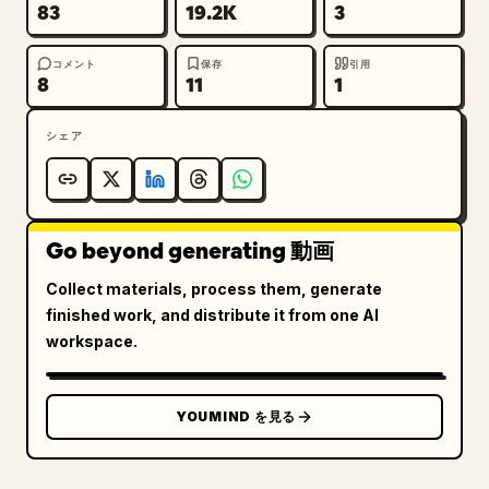
83
19.2K
3
コメント
保存
引用
8
11
1
シェア
Go beyond generating 動画
Collect materials, process them, generate
finished work, and distribute it from one AI
workspace.
YOUMIND を見る