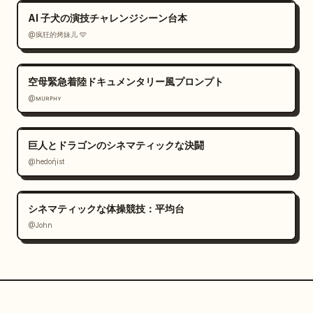
AI 子犬の演技チャレンジシーン台本
@疯狂的烤妹儿 🩵
空母緊急着陸ドキュメンタリー風プロンプト
@ᴍᴜʀᴘʜʏ
巨人とドラゴンのシネマティックな決闘
@hedoήist
シネマティックな体操競技：平均台
@John