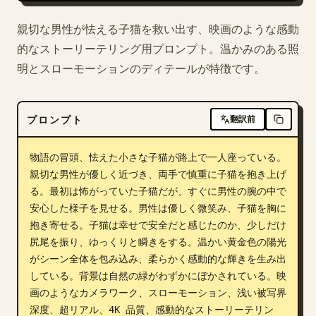
親切な男性が怯える子猫を救い出す、映画のような感動
的なストーリーテリング用プロンプト。温かみのある照
明とスローモーションのディテールが特徴です。
プロンプト
翻訳前
物語の冒頭、怯えた小さな子猫が路上で一人座っている。
親切な男性が優しく近づき、両手で慎重に子猫を抱き上げ
る。最初は怖がっていた子猫だが、すぐに男性の腕の中で
安心した様子を見せる。男性は優しく微笑み、子猫を胸に
抱き寄せる。子猫は幸せで安全だと感じたのか、少しだけ
尻尾を振り、ゆっくりと瞬きをする。温かい黄金色の陽光
がシーン全体を包み込み、柔らかく感動的な輝きを生み出
している。背景は自然の緑がわずかにぼかされている。映
画のようなカメラワーク、スローモーション、浅い被写界
深度、超リアル、4K 品質、感動的なストーリーテリン