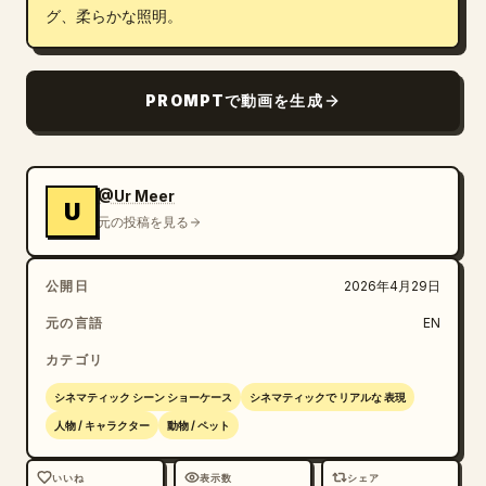
グ、柔らかな照明。
PROMPTで動画を生成
@Ur Meer
U
元の投稿を見る
公開日
2026年4月29日
元の言語
EN
カテゴリ
シネマティック シーン ショーケース
シネマティックで リアルな 表現
人物 / キャラクター
動物 / ペット
いいね
表示数
シェア