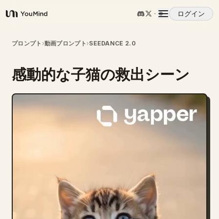
ログイン
YouMind
概要
プロンプト
›
動画プロンプト
›
SEEDANCE 2.0
感動的な子猫の救出シーン
ユースケース
スキル
プロンプト
料金
ダウンロード