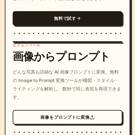
無料で試す
ビジョンツール
画像からプロンプト
/imagine prompt: cinemati
どんな写真も詳細な AI 画像プロンプトに変換。無料
c, cyberpunk sunset, neon
の Image to Prompt 変換ツールが構図・スタイル・
colors, 8k --v 6.0
ライティングを解析し、数秒で同じ表現を再現できま
す。
画像をプロンプトに変換