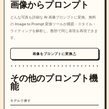
画像からプロンプト
/imagine prompt: cinemati
どんな写真も詳細な AI 画像プロンプトに変換。無料
c, cyberpunk sunset, neon
の Image to Prompt 変換ツールが構図・スタイル・
colors, 8k --v 6.0
ライティングを解析し、数秒で同じ表現を再現できま
す。
画像をプロンプトに変換
その他のプロンプト機
能
モデルで探す