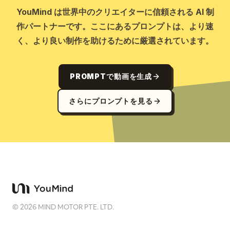
YouMind は世界中のクリエイターに信頼される AI 制
作パートナーです。ここにあるプロンプトは、より速
く、より良い制作を助けるために厳選されています。
PROMPTで動画を生成
さらにプロンプトを見る
©
2026
MIND MOTOR PTE. LTD.