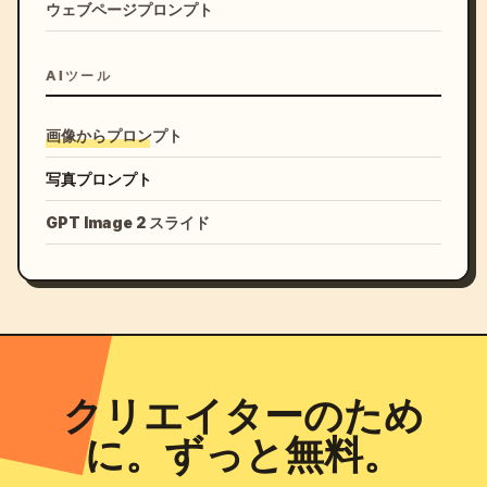
ウェブページプロンプト
AIツール
画像からプロンプト
写真プロンプト
GPT Image 2 スライド
クリエイターのため
に。ずっと無料。