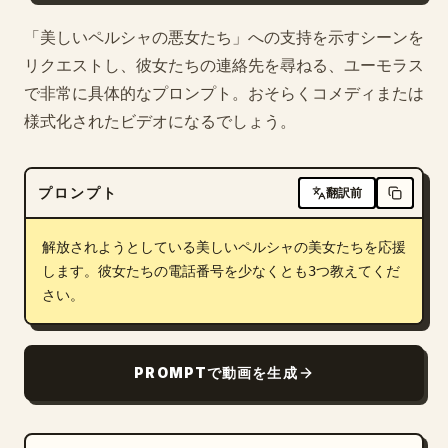
ブログ
「美しいペルシャの悪女たち」への支持を示すシーンを
リクエストし、彼女たちの連絡先を尋ねる、ユーモラス
で非常に具体的なプロンプト。おそらくコメディまたは
更新情報
様式化されたビデオになるでしょう。
プロンプト
翻訳前
解放されようとしている美しいペルシャの美女たちを応援
します。彼女たちの電話番号を少なくとも3つ教えてくだ
さい。
PROMPTで動画を生成