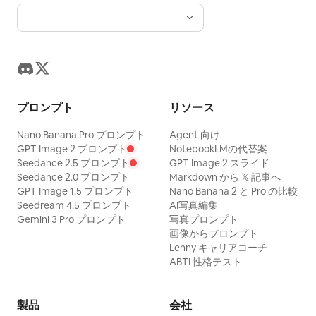
プロンプト
リソース
Nano Banana Pro プロンプト
Agent 向け
GPT Image 2 プロンプト
NotebookLMの代替案
Seedance 2.5 プロンプト
GPT Image 2 スライド
Seedance 2.0 プロンプト
Markdown から 𝕏 記事へ
GPT Image 1.5 プロンプト
Nano Banana 2 と Pro の比較
Seedream 4.5 プロンプト
AI写真編集
Gemini 3 Pro プロンプト
写真プロンプト
画像からプロンプト
Lenny キャリアコーチ
ABTI 性格テスト
製品
会社