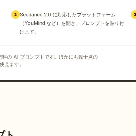
カットは短めだが、映像として繋がりが気持ちよく見え
被写体の流れでマッチカットを作る。寄り、超接写、ロ
Seedance 2.0 に対応したプラットフォーム
2
ンを織り交ぜる。ただし、カメラが暴れすぎて見づらく
（YouMind など）を開き、プロンプトを貼り付
感は保ちつつ、2.5次元的に、実写の中へアニメ的エ
り：高品質、シネマティック、明るい自然光、透明感の
けます。
彩設計。エフェクトはピンク、水色、黄色、白を中心
かり多めだが、被写体を見失うほどの過密にはしない。
いるように見せること。重要事項：静止画のスライドシ
る無料の AI プロンプトです。ほかにも数千点の
が動くこと。文字、字幕、ロゴ、透かしは一切入れな
て使えます。
自然な点滅、破綻した文字表現は禁止。実写風景の中に
秒映像にしてください。
ンプト