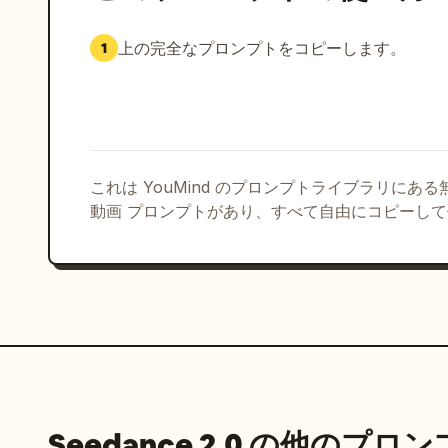
る。演出・編集：テンポの良い高速カット構成。各
るように、リボンエフェクトや進行方向、空の色、
上の完全なプロンプトをコピーします。
1
ーアングル、俯瞰、斜め構図、前進移動、素早いパ
ならないよう、爽快感と視認性を両立する。実写の質
フェクトが自然に入り込んでいる印象にする。画作
ある青空、繊細な街のディテール、清潔感のある色
に、軽やかで爽やかな色設計。エフェクト量はしっ
実写とエフェクトが対立せず、同じ世界に存在して
これは YouMind のプロンプトライブラリにあ
ョー禁止。各カット内で確実にカメラとエフェクト
動画 プロンプトがあり、すべて自由にコピーし
い。過度なノイズ、ぐにゃぐにゃした形状崩れ、不
動くエフェクトが自然に共存する、爽快で美しい15
Seedance 2.0 の他のプロ