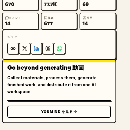
670
77.7K
69
コメント
保存
引用
14
677
14
シェア
Go beyond generating 動画
Collect materials, process them, generate
finished work, and distribute it from one AI
workspace.
YOUMIND を見る