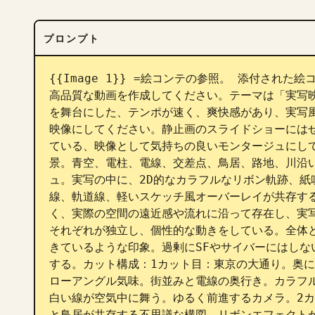
プロンプト
{{Image 1}} =絵コンテの参照。 添付された絵コ
高品質な動画を作成してください。テーマは「実写
を舞台にした、テンポが速く、爽快感があり、実写
映像にしてください。静止画のスライドショーには
ている、映像として気持ちの良いモンタージュにし
景。青空、電柱、電線、交差点、鳥居、路地、川沿
ュ。実写の中に、2D的なカラフルなリボン軌跡、紙
線、軌道線、軽いスケッチ風オーバーレイが共存す
く、実際の空間の遠近感や流れに沿って存在し、実
それぞれが独立し、個性的な動きをしている。全体
きているような印象。過剰にSFやサイバーにはしな
する。カット構成：1カット目：東京の大通り。奥
ローアングル気味。街並みと電線の奥行き。カラフ
白い線が空気中に舞う。ゆるく前進するカメラ。2
と鳥居が共存する不思議な構図。リボンエフェクト