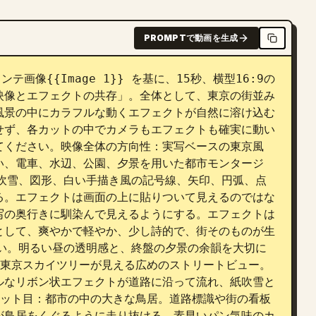
PROMPTで動画を生成
ンテ画像{{Image 1}} を基に、15秒、横型16:9の
映像とエフェクトの共存」。全体として、東京の街並み
風景の中にカラフルな動くエフェクトが自然に溶け込む
せず、各カットの中でカメラもエフェクトも確実に動い
てください。映像全体の方向性：実写ベースの東京風
い、電車、水辺、公園、夕景を用いた都市モンタージ
吹雪、図形、白い手描き風の記号線、矢印、円弧、点
る。エフェクトは画面の上に貼りついて見えるのではな
写の奥行きに馴染んで見えるようにする。エフェクトは
として、爽やかで軽やか、少し詩的で、街そのものが生
い。明るい昼の透明感と、終盤の夕景の余韻を大切に
に東京スカイツリーが見える広めのストリートビュー。
ルなリボン状エフェクトが道路に沿って流れ、紙吹雪と
カット目：都市の中の大きな鳥居。道路標識や街の看板
が鳥居をくぐるように走り抜ける。素早いパン気味のカ