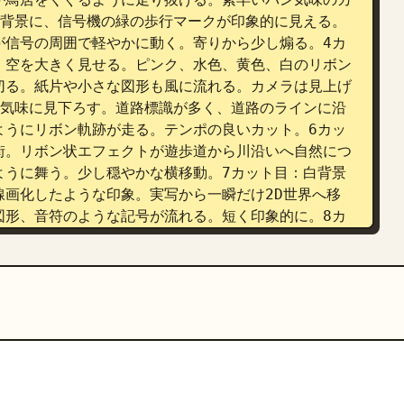
を背景に、信号機の緑の歩行マークが印象的に見える。
が信号の周囲で軽やかに動く。寄りから少し煽る。4カ
。空を大きく見せる。ピンク、水色、黄色、白のリボン
切る。紙片や小さな図形も風に流れる。カメラは見上げ
瞰気味に見下ろす。道路標識が多く、道路のラインに沿
ようにリボン軌跡が走る。テンポの良いカット。6カッ
街。リボン状エフェクトが遊歩道から川沿いへ自然につ
ように舞う。少し穏やかな横移動。7カット目：白背景
画化したような印象。実写から一瞬だけ2D世界へ移
図形、音符のような記号が流れる。短く印象的に。8カ
先や植物。リボンエフェクトが路地を縫うように流れ
進む。9カット目：踏切と走る電車。踏切の警報機や遮
が列車の通過に巻き込まれるように流れる。ダイナミッ
柵、遠くの都市景観、広い空。エフェクトは少し広が
感を出す。11カット目：公園の池。水鳥、木々、奥
線や淡い紙吹雪、やわらかなリボンの余韻が漂う。やや
市のシルエット。空に大きく弧を描くリボンエフェク
。カメラは静かに前進、またはゆるく横移動して終わ