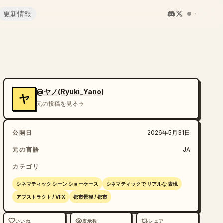
更新情報
@ヤノ(Ryuki_Yano)
ヤ
元の投稿を見る
公開日
2026年5月31日
元の言語
JA
カテゴリ
シネマティック シーン ショーケース
シネマティックで リアルな 表現
アブストラクト / VFX
都市景観 / 都市
いいね
表示数
シェア