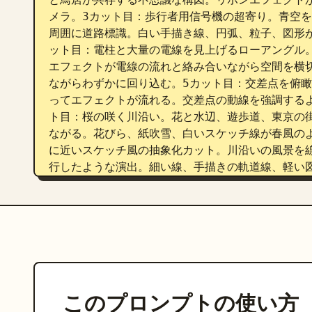
メラ。3カット目：歩行者用信号機の超寄り。青空
周囲に道路標識。白い手描き線、円弧、粒子、図形
ット目：電柱と大量の電線を見上げるローアングル
エフェクトが電線の流れと絡み合いながら空間を横
ながらわずかに回り込む。5カット目：交差点を俯
ってエフェクトが流れる。交差点の動線を強調する
ト目：桜の咲く川沿い。花と水辺、遊歩道、東京の
ながる。花びら、紙吹雪、白いスケッチ線が春風の
に近いスケッチ風の抽象化カット。川沿いの風景を線
行したような演出。細い線、手描きの軌道線、軽い
ット目：細い路地。赤い自販機、路地の奥行き、店
る。白い記号線が点在。カメラは前へ抜けるように
断機、車体のスピード感。リボンと紙片エフェクト
クな斜め構図。10カット目：水辺の遊歩道。花壇と
りを見せ、白いラインが空へ抜ける。ここで少し開放
に都市。穏やかで静かな空気感の中にも、細い白い
俯瞰からゆるく移動。12カット目：夕方の水辺と都
このプロンプトの使い方
ト。夕陽の反射。ここは一番詩的で余韻のある締め