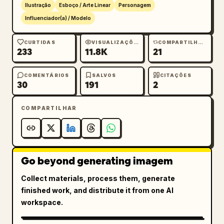
Ilustração
Esboço / Arte Linear
Personagem
Influenciador(a) / Modelo
CURTIDAS
VISUALIZAÇÕES
COMPARTILHAMENTOS
233
11.8K
21
COMENTÁRIOS
SALVOS
CITAÇÕES
30
191
2
COMPARTILHAR
Go beyond generating imagem
Collect materials, process them, generate
finished work, and distribute it from one AI
workspace.