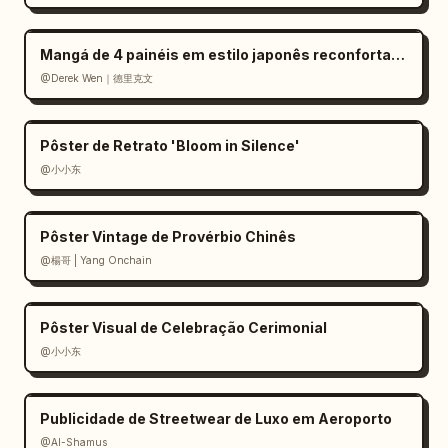
Mangá de 4 painéis em estilo japonês reconfortante
@Derek Wen｜德里克文
Pôster de Retrato 'Bloom in Silence'
@小小东
Pôster Vintage de Provérbio Chinês
@楊哥 | Yang Onchain
Pôster Visual de Celebração Cerimonial
@小小东
Publicidade de Streetwear de Luxo em Aeroporto
@Al-Shamus