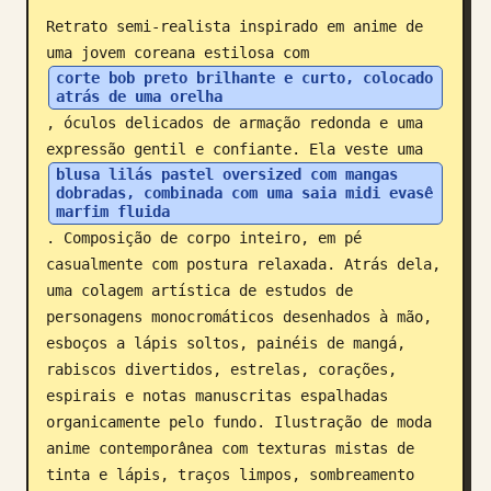
Retrato semi-realista inspirado em anime de 
Blog
uma jovem coreana estilosa com 
corte bob preto brilhante e curto, colocado 
atrás de uma orelha
Atualizações
, óculos delicados de armação redonda e uma 
expressão gentil e confiante. Ela veste uma 
blusa lilás pastel oversized com mangas 
dobradas, combinada com uma saia midi evasê 
marfim fluida
. Composição de corpo inteiro, em pé 
casualmente com postura relaxada. Atrás dela, 
uma colagem artística de estudos de 
personagens monocromáticos desenhados à mão, 
esboços a lápis soltos, painéis de mangá, 
rabiscos divertidos, estrelas, corações, 
espirais e notas manuscritas espalhadas 
organicamente pelo fundo. Ilustração de moda 
anime contemporânea com texturas mistas de 
tinta e lápis, traços limpos, sombreamento 