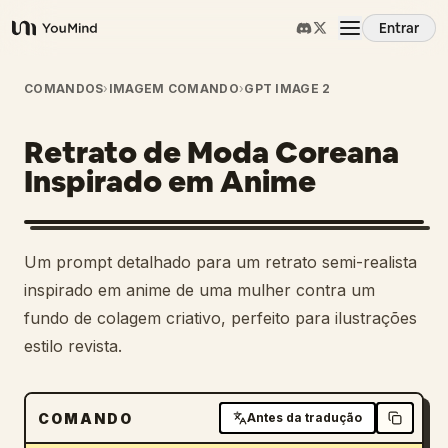
Entrar
YouMind
Visão Geral
COMANDOS
›
IMAGEM COMANDO
›
GPT IMAGE 2
Retrato de Moda Coreana
Casos de Uso
Inspirado em Anime
Habilidades
Um prompt detalhado para um retrato semi-realista
Prompts
inspirado em anime de uma mulher contra um
fundo de colagem criativo, perfeito para ilustrações
estilo revista.
Preços
Baixar
COMANDO
Antes da tradução