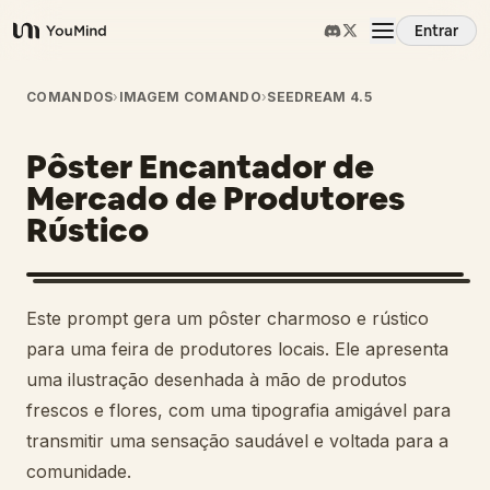
Entrar
YouMind
Visão Geral
COMANDOS
›
IMAGEM COMANDO
›
SEEDREAM 4.5
Pôster Encantador de
Casos de Uso
Mercado de Produtores
Rústico
Habilidades
Prompts
Este prompt gera um pôster charmoso e rústico
para uma feira de produtores locais. Ele apresenta
Preços
uma ilustração desenhada à mão de produtos
frescos e flores, com uma tipografia amigável para
transmitir uma sensação saudável e voltada para a
Baixar
comunidade.