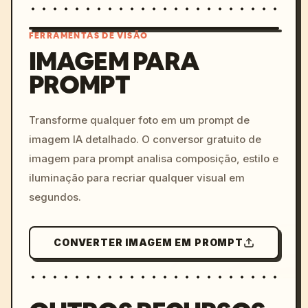
FERRAMENTAS DE VISÃO
IMAGEM PARA
PROMPT
/imagine prompt: cinemati
c, cyberpunk sunset, neon
colors, 8k --v 6.0
Transforme qualquer foto em um prompt de
imagem IA detalhado. O conversor gratuito de
imagem para prompt analisa composição, estilo e
iluminação para recriar qualquer visual em
segundos.
CONVERTER IMAGEM EM PROMPT