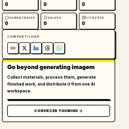
0
0
0
COMENTÁRIOS
SALVOS
CITAÇÕES
0
0
0
COMPARTILHAR
Go beyond generating imagem
Collect materials, process them, generate
finished work, and distribute it from one AI
workspace.
CONHECER YOUMIND