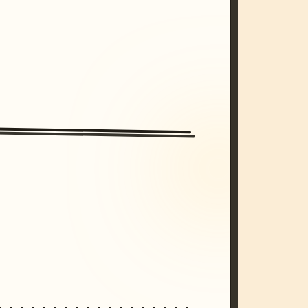
/imagine prompt: cinematic, cyberpunk s
unset, neon colors, 8k --v 6.0