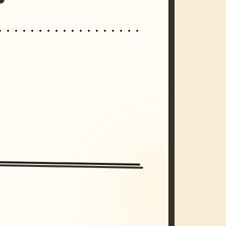
/imagine prompt: cinematic, cyberpunk s
unset, neon colors, 8k --v 6.0