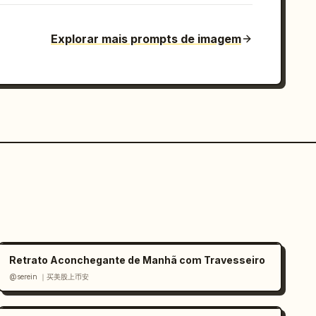
Explorar mais prompts de imagem
Retrato Aconchegante de Manhã com Travesseiro
@serein ｜买美股上币安