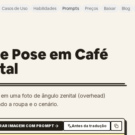
Casos de Uso
Habilidades
Prompts
Preços
Baixar
Blog
e Pose em Café
tal
 em uma foto de ângulo zenital (overhead)
do a roupa e o cenário.
RAR IMAGEM COM PROMPT
Antes da tradução