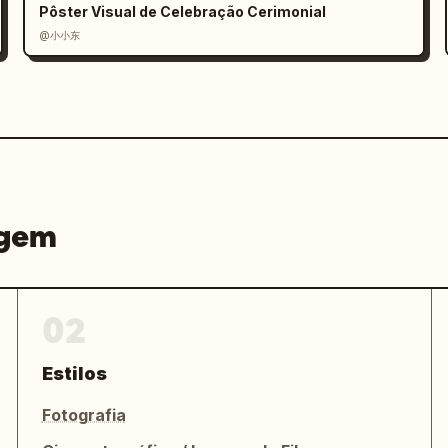
Pôster Visual de Celebração Cerimonial
@小小东
agem
02
Estilos
Fotografia