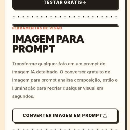
TESTAR GRÁTIS
FERRAMENTAS DE VISÃO
IMAGEM PARA
PROMPT
/imagine prompt: cinemati
c, cyberpunk sunset, neon
colors, 8k --v 6.0
Transforme qualquer foto em um prompt de
imagem IA detalhado. O conversor gratuito de
imagem para prompt analisa composição, estilo e
iluminação para recriar qualquer visual em
segundos.
CONVERTER IMAGEM EM PROMPT