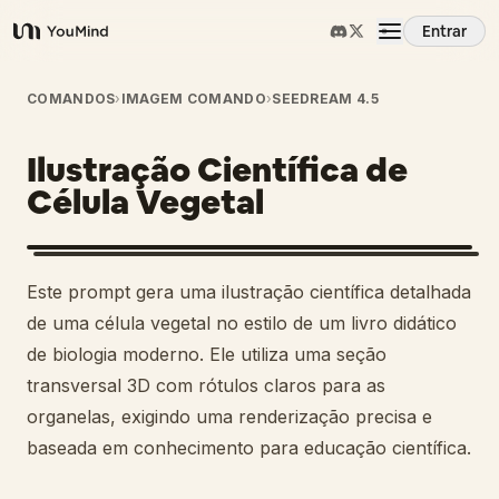
Entrar
YouMind
Visão Geral
COMANDOS
›
IMAGEM COMANDO
›
SEEDREAM 4.5
Ilustração Científica de
Casos de Uso
Célula Vegetal
Habilidades
Este prompt gera uma ilustração científica detalhada
Prompts
de uma célula vegetal no estilo de um livro didático
de biologia moderno. Ele utiliza uma seção
transversal 3D com rótulos claros para as
Preços
organelas, exigindo uma renderização precisa e
baseada em conhecimento para educação científica.
Baixar