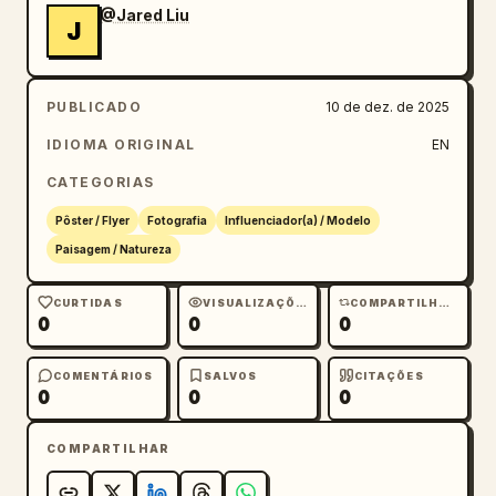
@Jared Liu
J
PUBLICADO
10 de dez. de 2025
IDIOMA ORIGINAL
EN
CATEGORIAS
Pôster / Flyer
Fotografia
Influenciador(a) / Modelo
Paisagem / Natureza
CURTIDAS
VISUALIZAÇÕES
COMPARTILHAMENTOS
0
0
0
COMENTÁRIOS
SALVOS
CITAÇÕES
0
0
0
COMPARTILHAR