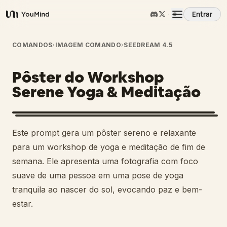
Entrar
YouMind
Visão Geral
COMANDOS
›
IMAGEM COMANDO
›
SEEDREAM 4.5
Pôster do Workshop
Casos de Uso
Serene Yoga & Meditação
Habilidades
Este prompt gera um pôster sereno e relaxante
Prompts
para um workshop de yoga e meditação de fim de
semana. Ele apresenta uma fotografia com foco
suave de uma pessoa em uma pose de yoga
Preços
tranquila ao nascer do sol, evocando paz e bem-
estar.
Baixar