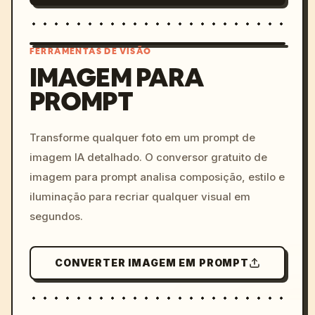
FERRAMENTAS DE VISÃO
IMAGEM PARA
PROMPT
/imagine prompt: cinemati
c, cyberpunk sunset, neon
colors, 8k --v 6.0
Transforme qualquer foto em um prompt de
imagem IA detalhado. O conversor gratuito de
imagem para prompt analisa composição, estilo e
iluminação para recriar qualquer visual em
segundos.
CONVERTER IMAGEM EM PROMPT