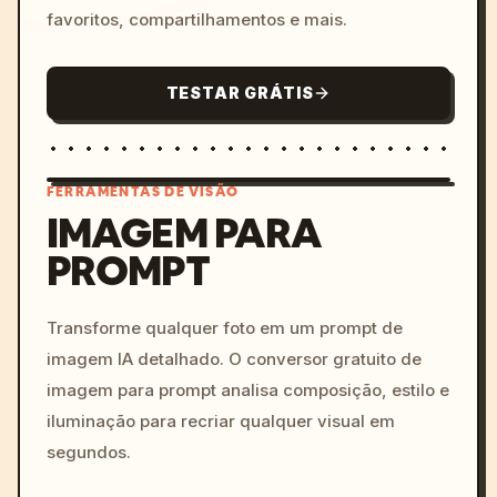
favoritos, compartilhamentos e mais.
TESTAR GRÁTIS
FERRAMENTAS DE VISÃO
IMAGEM PARA
PROMPT
/imagine prompt: cinemati
c, cyberpunk sunset, neon
colors, 8k --v 6.0
Transforme qualquer foto em um prompt de
imagem IA detalhado. O conversor gratuito de
imagem para prompt analisa composição, estilo e
iluminação para recriar qualquer visual em
segundos.