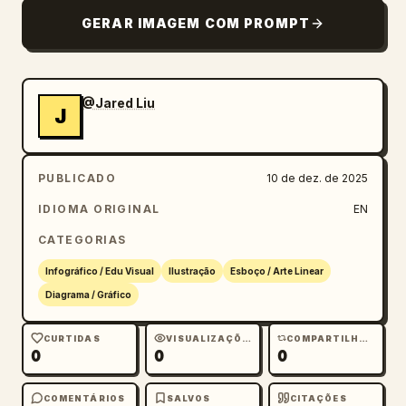
GERAR IMAGEM COM PROMPT
@Jared Liu
J
PUBLICADO
10 de dez. de 2025
IDIOMA ORIGINAL
EN
CATEGORIAS
Infográfico / Edu Visual
Ilustração
Esboço / Arte Linear
Diagrama / Gráfico
CURTIDAS
VISUALIZAÇÕES
COMPARTILHAMENTOS
0
0
0
COMENTÁRIOS
SALVOS
CITAÇÕES