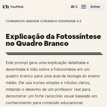
Entrar
YouMind
Visão Geral
COMANDOS
›
IMAGEM COMANDO
›
SEEDREAM 4.5
Explicação da Fotossíntese
Casos de Uso
no Quadro Branco
Habilidades
Este prompt gera uma explicação detalhada e
Prompts
desenhada à mão sobre a fotossíntese em um
quadro branco para uma aula de biologia do ensino
médio. Ele usa ícones simples e rótulos claros,
Preços
imitando o desenho de um professor real para
demonstrar um forte raciocínio visual baseado em
Baixar
conhecimento para conteúdo educacional.