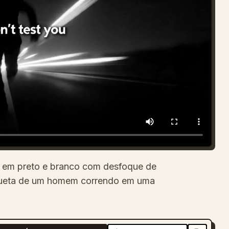
 em preto e branco com desfoque de
ilhueta de um homem correndo em uma