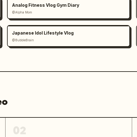
Analog Fitness Vlog Gym Diary
@Alpha Mom
Japanese Idol Lifestyle Vlog
@BubbleBrain
eo
02