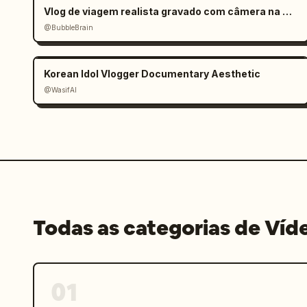
Vlog de viagem realista gravado com câmera na mão
@BubbleBrain
Korean Idol Vlogger Documentary Aesthetic
@WasifAI
Todas as categorias de Víd
01