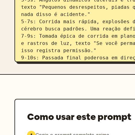
texto "Pequenos desrespeitos, piadas q
nada disso é acidente."

5-7s: Corrida mais rápida, explosões d
cérebro busca padrões. Uma reação defi
7-9s: Tomada épica de corrida em plano
e rastros de luz, texto "Se você perma
isso registra permissão."

9-10s: Passada final poderosa em direç
desaparece "Reações fortes não são bar
Ultra cinematográfico, granulação de f
estética dark motivacional, sincronia 
texto, formato vertical 9:16 para Reel
branco como no vídeo de referência.
Como usar este prompt