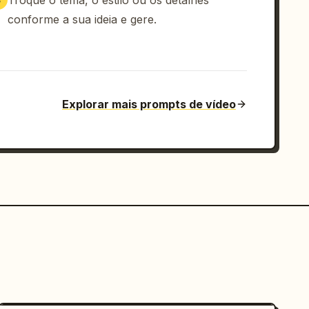
Troque o tema, o estilo ou os detalhes
3
conforme a sua ideia e gere.
Explorar mais prompts de vídeo