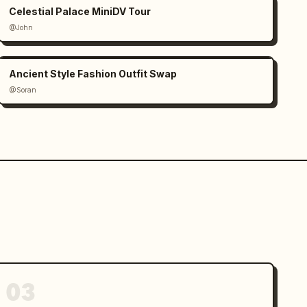
Celestial Palace MiniDV Tour
@John
Ancient Style Fashion Outfit Swap
@Soran
03