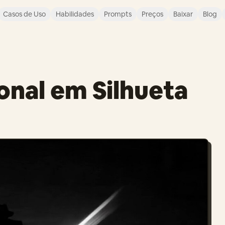
Casos de Uso
Habilidades
Prompts
Preços
Baixar
Blog
onal em Silhueta