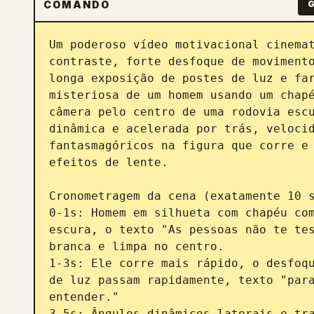
COMANDO
G
Um poderoso vídeo motivacional cinemat
contraste, forte desfoque de movimento
longa exposição de postes de luz e far
misteriosa de um homem usando um chapé
câmera pelo centro de uma rodovia escu
dinâmica e acelerada por trás, velocid
fantasmagóricos na figura que corre e 
efeitos de lente.

Cronometragem da cena (exatamente 10 s
0-1s: Homem em silhueta com chapéu com
escura, o texto "As pessoas não te tes
branca e limpa no centro.

1-3s: Ele corre mais rápido, o desfoqu
de luz passam rapidamente, texto "para
entender."

3-5s: Ângulos dinâmicos laterais e tra