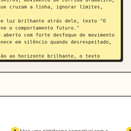
ue cruzam a linha, ignorar limites, 
e luz brilhante atrás dele, texto "O 
ne o comportamento futuro."

 aberto com forte desfoque de movimento 
nece em silêncio quando desrespeitado, 
ão ao horizonte brilhante, o texto 
ulhentas, elas são consistentes."

ilme, energia de alta velocidade, 
perfeita entre movimento e exibição de 
s/Shorts, gradação dramática em preto e 