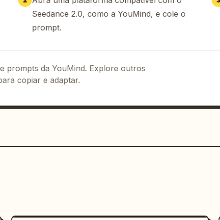
Abra uma plataforma compatível com o
2
Seedance 2.0, como a YouMind, e cole o
prompt.
 de prompts da YouMind. Explore outros
para copiar e adaptar.