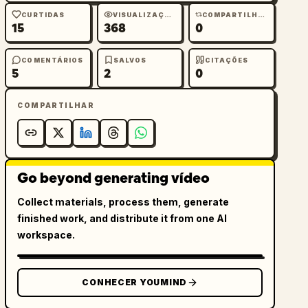
CURTIDAS
VISUALIZAÇÕES
COMPARTILHAMENTOS
15
368
0
COMENTÁRIOS
SALVOS
CITAÇÕES
5
2
0
COMPARTILHAR
Go beyond generating vídeo
Collect materials, process them, generate
finished work, and distribute it from one AI
workspace.
CONHECER YOUMIND