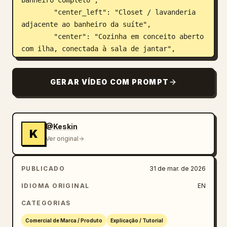
        "center_left": "Closet / lavanderia 
adjacente ao banheiro da suíte",

        "center": "Cozinha em conceito aberto 
com ilha, conectada à sala de jantar",

        "center_right": "Sala de família / 
brinquedoteca com assentos coloridos",

GERAR VÍDEO COM PROMPT
        "right": "Terraço / pátio externo 
coberto (aberto para o céu)",

        "bottom_center": "Hall de entrada que 
leva ao interior",

@Keskin
K
        "bottom_left": "Garagem dupla anexa 
Ver original
(para 2 carros, espaço interno aberto, 
coberto)",

PUBLICADO
31 de mar. de 2026
        "bottom_right_upper": "Quarto 3 com 
banheiro compartilhado",

IDIOMA ORIGINAL
EN
        "bottom_right_lower": "Quarto 4 com 
CATEGORIAS
pequeno pátio privativo (aberto para o céu)",

        "bottom_right_corner": "Pequeno 
Comercial de Marca / Produto
Explicação / Tutorial