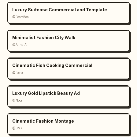
      {

Luxury Suitcase Commercial and Template
        "time": "0:05–0:09",

        "action": "As paredes começam a ser 
@EcomBos
extrudadas para cima a partir da planta 2D — 
todas as paredes internas sobem 
Minimalist Fashion City Walk
simultaneamente, preservando a pegada exata. 
@Alina Ai
Paredes da garagem, paredes dos quartos, k"

      }

    ]

Cinematic Fish Cooking Commercial
  }

@liana
}
Luxury Gold Lipstick Beauty Ad
@Noor
Cinematic Fashion Montage
@BMX