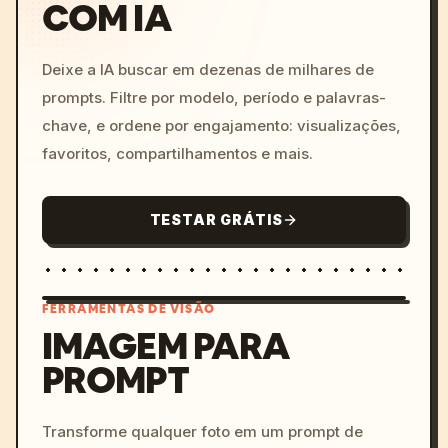
COM IA
Deixe a IA buscar em dezenas de milhares de
prompts. Filtre por modelo, período e palavras-
chave, e ordene por engajamento: visualizações,
favoritos, compartilhamentos e mais.
TESTAR GRÁTIS
FERRAMENTAS DE VISÃO
IMAGEM PARA
PROMPT
/imagine prompt: cinemati
c, cyberpunk sunset, neon
colors, 8k --v 6.0
Transforme qualquer foto em um prompt de