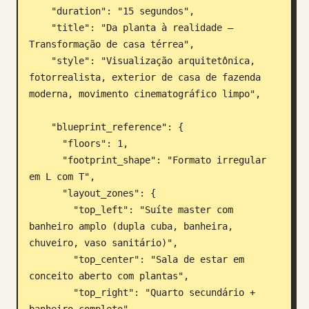
    "duration": "15 segundos",

    "title": "Da planta à realidade – 
Transformação de casa térrea",

    "style": "Visualização arquitetônica, 
fotorrealista, exterior de casa de fazenda 
moderna, movimento cinematográfico limpo",

    "blueprint_reference": {

      "floors": 1,

      "footprint_shape": "Formato irregular 
em L com T",

      "layout_zones": {

        "top_left": "Suíte master com 
banheiro amplo (dupla cuba, banheira, 
chuveiro, vaso sanitário)",

        "top_center": "Sala de estar em 
conceito aberto com plantas",

        "top_right": "Quarto secundário + 
banheiro completo",
