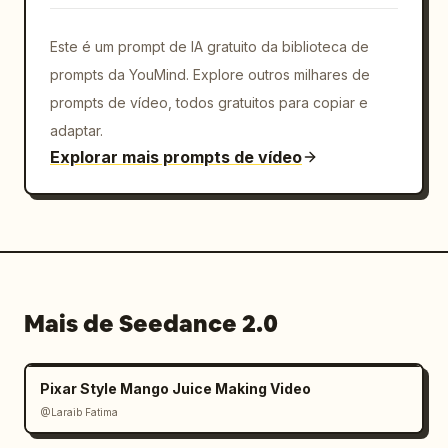
      {

Este é um prompt de IA gratuito da biblioteca de
        "time": "0:00–0:02",

        "action": "Fundo branco limpo. Planta 
prompts da YouMind. Explore outros milhares de
baixa 2D colorida e nítida aparece — layout 
prompts de vídeo, todos gratuitos para copiar e
exato com todos os cômodos rotulados, paredes 
adaptar.
em preto negrito, cômodos codificados por 
Explorar mais prompts de vídeo
cores em tons de madeira quente e azul para 
banheiros, cinza para garagem."

      },

      {

        "time": "0:02–0:05",

        "action": "A câmera se afasta 
lentamente. A planta baixa brilha suavemente. 
Mais de Seedance 2.0
Linhas de grade brancas finas aparecem sob a 
planta, estabelecendo o plano do solo. As 
paredes dos cômodos começam a pulsar 
Pixar Style Mango Juice Making Video
suavemente, prontas para subir."

@Laraib Fatima‎
      },
