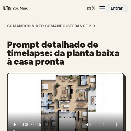
Entrar
YouMind
Visão Geral
COMANDOS
›
VÍDEO COMANDO
›
SEEDANCE 2.0
Prompt detalhado de
Casos de Uso
timelapse: da planta baixa
à casa pronta
Habilidades
Prompts
Preços
Baixar