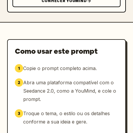
CONHECER YOUMIND
      "roof_type": "Telhado de metal escuro 
carvão / preto com costura vertical, 
inclinação baixa a média",

      "facade": "Revestimento vertical tipo 
'board-and-batten' em bege claro / branco 
quente",

      "trim": "Molduras de janelas e 
Como usar este prompt
acabamentos em marrom escuro / preto",

      "garage_door": "Porta de garagem 
Copie o prompt completo acima.
1
moderna escura, largura dupla",

      "covered_porch": "Entrada frontal 
Abra uma plataforma compatível com o
2
coberta e pátio lateral direito com colunas 
de vigas de madeira expostas",

Seedance 2.0, como a YouMind, e cole o
      "windows": "Grandes janelas 
prompt.
retangulares com moldura preta, 
correspondendo à posição de cada cômodo"

Troque o tema, o estilo ou os detalhes
3
    },

conforme a sua ideia e gere.
    "sequence": [
