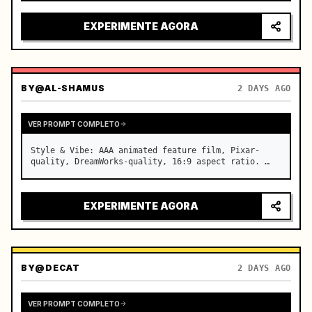
intenso, luzes da cidade refletindo no para-brisa, 
tensão aumentando antes da aceleração súbita

EXPERIMENTE AGORA
câmera: sistema rápido…
BY
@AL-SHAMUS
2 DAYS AGO
VER PROMPT COMPLETO
Style & Vibe: AAA animated feature film, Pixar-
quality, DreamWorks-quality, 16:9 aspect ratio. …
EXPERIMENTE AGORA
BY
@DECAT
2 DAYS AGO
VER PROMPT COMPLETO