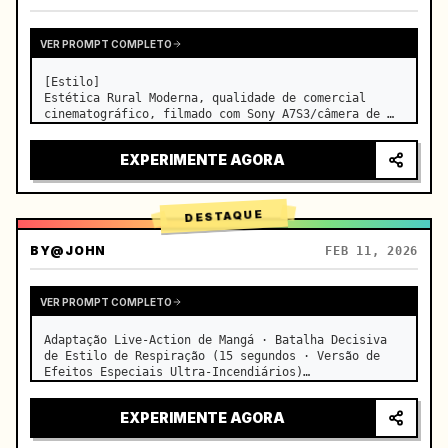
VER PROMPT COMPLETO
[Estilo]

Estética Rural Moderna, qualidade de comercial 
cinematográfico, filmado com Sony A7S3/câmera de 
cinema, 4K/8K ultra nítido, Macro Extremo, 
iluminação natural transparente, ASMR curativo, sem 
EXPERIMENTE AGORA
sensação de drama de época.

[Cena]

Uma cozinha moderna de f…
DESTAQUE
BY
@JOHN
FEB 11, 2026
VER PROMPT COMPLETO
Adaptação Live-Action de Mangá · Batalha Decisiva 
de Estilo de Respiração (15 segundos · Versão de 
Efeitos Especiais Ultra-Incendiários)

【Foco Principal】: Respiração da Água (Dragão de 
Água Azul) VS Respiração do Trovão (Relâmpago 
EXPERIMENTE AGORA
Dourado), duelo live-action e…