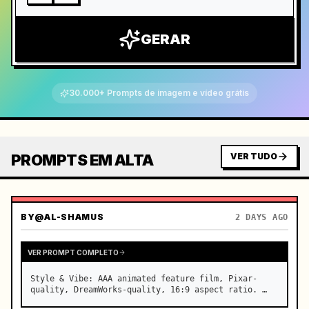
GERAR
30.000+ Prompts de imagem e vídeo grátis
PROMPTS EM ALTA
VER TUDO
BY
@AL-SHAMUS
2 DAYS AGO
VER PROMPT COMPLETO
Style & Vibe: AAA animated feature film, Pixar-
quality, DreamWorks-quality, 16:9 aspect ratio. …