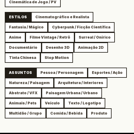
Cinemática de Jogo / PV
ESTILOS
Cinematográfico e Realista
Fantasia / Mágico
Cyberpunk / Ficção Científica
Anime
Filme Vintage / Retrô
Surreal / Onírico
Documentário
Desenho 3D
Animação 2D
Tinta Chinesa
Stop Motion
ASSUNTOS
Pessoa / Personagem
Esportes / Ação
Natureza / Paisagem
Arquitetura / Interiores
Abstrato / VFX
Paisagem Urbana / Urbano
Animais / Pets
Veículo
Texto / Logotipo
Multidão / Grupo
Comida / Bebida
Produto