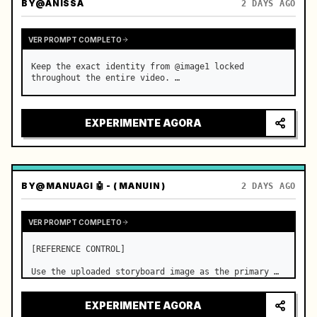
BY
@ANISSA
2 DAYS AGO
VER PROMPT COMPLETO
Keep the exact identity from @image1 locked 
throughout the entire video. …
EXPERIMENTE AGORA
BY
@MANUAGI 🤖 - ( MANUIN )
2 DAYS AGO
VER PROMPT COMPLETO
[REFERENCE CONTROL]

Use the uploaded storyboard image as the primary 
visual reference for story structure, character 
design, costume design, environment, emotional 
EXPERIMENTE AGORA
progression, and shot order.