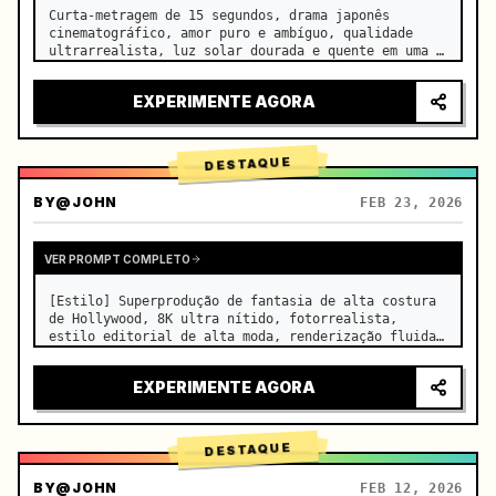
Curta-metragem de 15 segundos, drama japonês 
cinematográfico, amor puro e ambíguo, qualidade 
ultrarrealista, luz solar dourada e quente em uma 
sala de aula vazia à tarde, derramando-se pelas 
persianas sobre as carteiras lado a lado, 
EXPERIMENTE AGORA
minúsculas partículas de po…
DESTAQUE
BY
@JOHN
FEB 23, 2026
VER PROMPT COMPLETO
[Estilo] Superprodução de fantasia de alta costura 
de Hollywood, 8K ultra nítido, fotorrealista, 
estilo editorial de alta moda, renderização fluida 
Unreal Engine 5, ilusão visual. [Duração] 15 
segundos. [Cena] Um Salar de Uyuni (Espelho do Céu) 
EXPERIMENTE AGORA
infinito e real…
DESTAQUE
BY
@JOHN
FEB 12, 2026