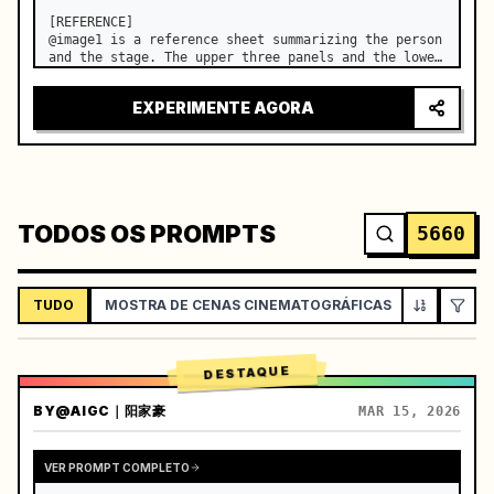
[REFERENCE]

@image1 is a reference sheet summarizing the person 
and the stage. The upper three panels and the lower 
right face panel are used as fixed references for 
the face, hair, body type, costume, and whole body 
EXPERIMENTE AGORA
of the same woman appearing alone in the vi…
TODOS OS PROMPTS
5660
TUDO
MOSTRA DE CENAS CINEMATOGRÁFICAS
VLOG / ES
DESTAQUE
BY
@AIGC｜阳家豪
MAR 15, 2026
VER PROMPT COMPLETO