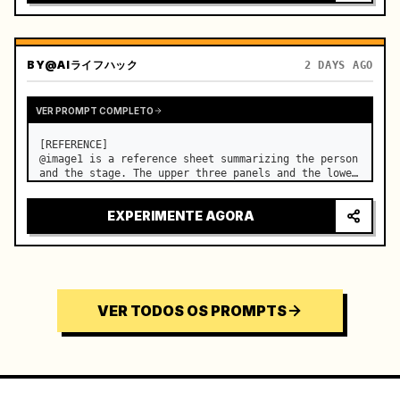
BY
@AIライフハック
2 DAYS AGO
VER PROMPT COMPLETO
[REFERENCE]

@image1 is a reference sheet summarizing the person 
and the stage. The upper three panels and the lower 
right face panel are used as fixed references for 
the face, hair, body type, costume, and whole body 
EXPERIMENTE AGORA
of the same woman appearing alone in the vi…
VER TODOS OS PROMPTS