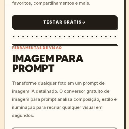
favoritos, compartilhamentos e mais.
TESTAR GRÁTIS
FERRAMENTAS DE VISÃO
IMAGEM PARA
PROMPT
/imagine prompt: cinemati
c, cyberpunk sunset, neon
colors, 8k --v 6.0
Transforme qualquer foto em um prompt de
imagem IA detalhado. O conversor gratuito de
imagem para prompt analisa composição, estilo e
iluminação para recriar qualquer visual em
segundos.