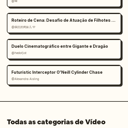
@𝐌
mostrando a totalidade do festival de verão 
japonês cheio de calor.

Roteiro de Cena: Desafio de Atuação de Filhotes com IA
## Estilo Visual

@疯狂的烤妹儿 🩵
* Qualidade de documentário da Netflix

* Filmagem cinematográfica ultrarrealista

* Realismo de câmera na mão

Duelo Cinematográfico entre Gigante e Dragão
* Atmosfera autêntica de festival de verão 
@hedoήist
japonês

* Luz quente de lanterna

* Edição dinâmica

Futuristic Interceptor O'Neill Cylinder Chase
* Representação rica de vapor e fumaça

@Alexandra Aisling
* Representação de multidão de alta densidade

## Áudio

* Tambores japoneses, flauta, sino, música de 
festival, ASMR de culinária, bate-papo das 
pessoas, vivas das crianças, pregões da 
Todas as categorias de Vídeo
barraca, som de fritura na chapa
