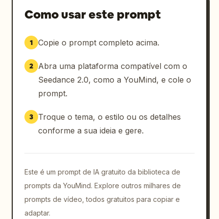
* Flocos de alga voando

Como usar este prompt
* Flocos de bonito dançando

* Molho refletindo a luz

Copie o prompt completo acima.
1
* Chef girando takoyaki em alta velocidade

* Criança comendo takoyaki quente

Abra uma plataforma compatível com o
2
* Casais de yukata sorrindo

A música do festival aumenta ainda mais.

Seedance 2.0, como a YouMind, e cole o
prompt.
---

### [00:08–00:10]

Troque o tema, o estilo ou os detalhes
3
Take em ângulo baixo olhando de dentro da 
conforme a sua ideia e gere.
barraca. O chef continua cozinhando 
incansavelmente. Uma longa fila na frente. A 
luz quente das lanternas ilumina o suor. O 
calor da chapa de ferro é transmitido de 
Este é um prompt de IA gratuito da biblioteca de
forma realista.

prompts da YouMind. Explore outros milhares de
prompts de vídeo, todos gratuitos para copiar e
---

adaptar.
### [00:10–00:12]
