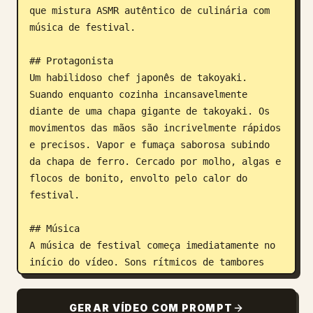
que mistura ASMR autêntico de culinária com 
música de festival.

## Protagonista

Um habilidoso chef japonês de takoyaki. 
Suando enquanto cozinha incansavelmente 
diante de uma chapa gigante de takoyaki. Os 
movimentos das mãos são incrivelmente rápidos 
e precisos. Vapor e fumaça saborosa subindo 
da chapa de ferro. Cercado por molho, algas e 
flocos de bonito, envolto pelo calor do 
festival.

## Música

A música de festival começa imediatamente no 
início do vídeo. Sons rítmicos de tambores 
japoneses, flautas e sinos. Uma atmosfera de 
festival alegre e inspiradora continua 
GERAR VÍDEO COM PROMPT
durante todo o vídeo.
