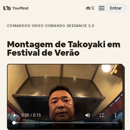
Entrar
YouMind
Visão Geral
COMANDOS
›
VÍDEO COMANDO
›
SEEDANCE 2.0
Montagem de Takoyaki em
Casos de Uso
Festival de Verão
Habilidades
Prompts
Preços
Baixar