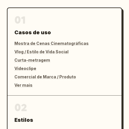
## Prompt Negativo

01
* Ambiente silencioso, festival esparso, 
praça de alimentação moderna, filmagem 
Casos de uso
interna, expressões sem vida, edição em ritmo 
lento, filmagem borrada, expressão estilo 
Mostra de Cenas Cinematográficas
anime, expressão estilo desenho animado, 
Vlog / Estilo de Vida Social
cenários superproduzidos, restaurantes de 
luxo, iluminação inorgânica, barracas vazias
Curta-metragem
Videoclipe
Comercial de Marca / Produto
Ver mais
02
Estilos