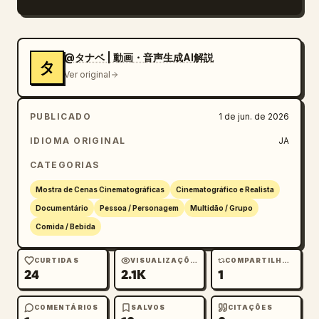
---

### [00:00–00:02]

@タナベ | 動画・音声生成AI解説
タ
Take de impacto. Close-up estilo selfie com 
Ver original
lente ultra-ampla. O chef de takoyaki está em 
frente à chapa com vapor subindo 
PUBLICADO
1 de jun. de 2026
vigorosamente ao seu lado. Perspectiva 
poderosa, exclusiva de lentes grande-
IDIOMA ORIGINAL
JA
angulares. A música do festival começa 
CATEGORIAS
imediatamente. O fundo mostra luzes de 
lanternas e muitos visitantes do festival. 
Mostra de Cenas Cinematográficas
Cinematográfico e Realista
Som de crianças torcendo.

Documentário
Pessoa / Personagem
Multidão / Grupo
Comida / Bebida
---

### [00:02–00:04]

CURTIDAS
VISUALIZAÇÕES
COMPARTILHAMENTOS
24
2.1K
1
Takes rápidos de câmera na mão.

* Massa sendo despejada na chapa

* Polvo adicionado rapidamente

COMENTÁRIOS
SALVOS
CITAÇÕES