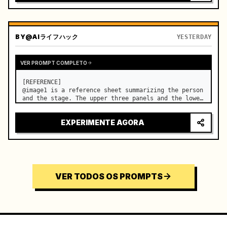
BY
@AIライフハック
YESTERDAY
VER PROMPT COMPLETO
[REFERENCE]

@image1 is a reference sheet summarizing the person 
and the stage. The upper three panels and the lower 
right face panel are used as fixed references for 
the face, hair, body type, costume, and whole body 
EXPERIMENTE AGORA
of the same woman appearing alone in the vi…
VER TODOS OS PROMPTS