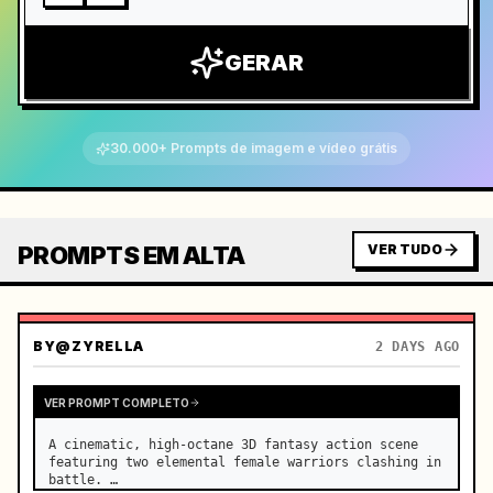
GERAR
30.000+ Prompts de imagem e vídeo grátis
PROMPTS EM ALTA
VER TUDO
BY
@ZYRELLA
2 DAYS AGO
VER PROMPT COMPLETO
A cinematic, high-octane 3D fantasy action scene 
featuring two elemental female warriors clashing in 
battle. …