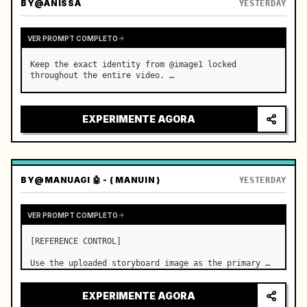
BY
@ANISSA
YESTERDAY
VER PROMPT COMPLETO
Keep the exact identity from @image1 locked 
throughout the entire video. …
EXPERIMENTE AGORA
BY
@MANUAGI 🤖 - ( MANUIN )
YESTERDAY
VER PROMPT COMPLETO
[REFERENCE CONTROL]

Use the uploaded storyboard image as the primary 
visual reference for story structure, character 
design, costume design, environment, emotional 
EXPERIMENTE AGORA
progression, and shot order.