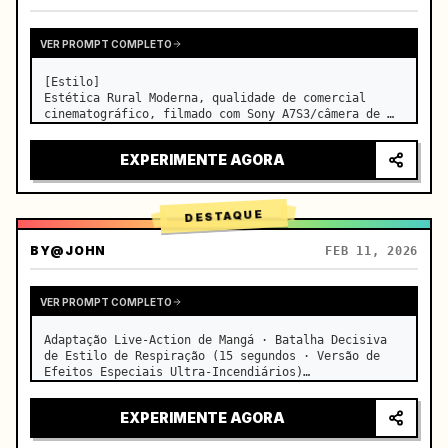
VER PROMPT COMPLETO
[Estilo]

Estética Rural Moderna, qualidade de comercial 
cinematográfico, filmado com Sony A7S3/câmera de 
cinema, 4K/8K ultra nítido, Macro Extremo, 
iluminação natural transparente, ASMR curativo, sem 
EXPERIMENTE AGORA
sensação de drama de época.

[Cena]

Uma cozinha moderna de f…
DESTAQUE
BY
@JOHN
FEB 11, 2026
VER PROMPT COMPLETO
Adaptação Live-Action de Mangá · Batalha Decisiva 
de Estilo de Respiração (15 segundos · Versão de 
Efeitos Especiais Ultra-Incendiários)

【Foco Principal】: Respiração da Água (Dragão de 
Água Azul) VS Respiração do Trovão (Relâmpago 
EXPERIMENTE AGORA
Dourado), duelo live-action e…