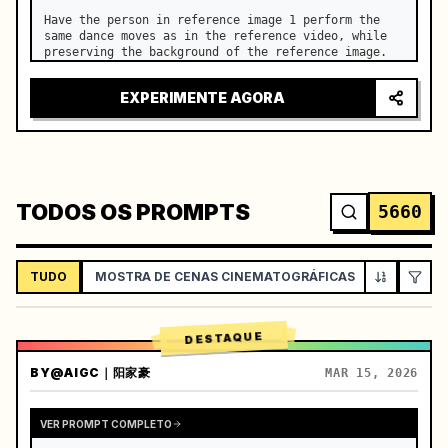
Have the person in reference image 1 perform the 
same dance moves as in the reference video, while 
preserving the background of the reference image.
EXPERIMENTE AGORA
TODOS OS PROMPTS
5660
TUDO
MOSTRA DE CENAS CINEMATOGRÁFICAS
VLOG / ES
DESTAQUE
BY
@AIGC｜阳家豪
MAR 15, 2026
VER PROMPT COMPLETO