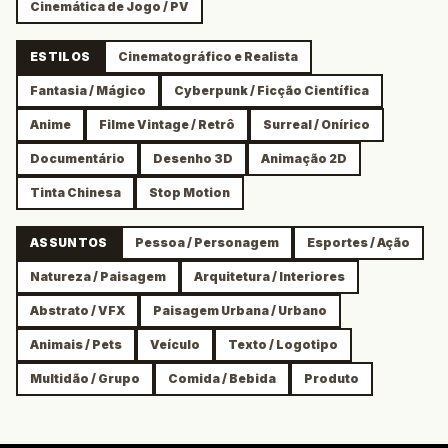
Cinemática de Jogo / PV
ESTILOS
Cinematográfico e Realista
Fantasia / Mágico
Cyberpunk / Ficção Científica
Anime
Filme Vintage / Retrô
Surreal / Onírico
Documentário
Desenho 3D
Animação 2D
Tinta Chinesa
Stop Motion
ASSUNTOS
Pessoa / Personagem
Esportes / Ação
Natureza / Paisagem
Arquitetura / Interiores
Abstrato / VFX
Paisagem Urbana / Urbano
Animais / Pets
Veículo
Texto / Logotipo
Multidão / Grupo
Comida / Bebida
Produto