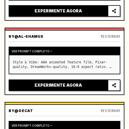
intenso, luzes da cidade refletindo no para-brisa, 
tensão aumentando antes da aceleração súbita

EXPERIMENTE AGORA
câmera: sistema rápido…
BY
@AL-SHAMUS
YESTERDAY
VER PROMPT COMPLETO
Style & Vibe: AAA animated feature film, Pixar-
quality, DreamWorks-quality, 16:9 aspect ratio. …
EXPERIMENTE AGORA
BY
@DECAT
YESTERDAY
VER PROMPT COMPLETO