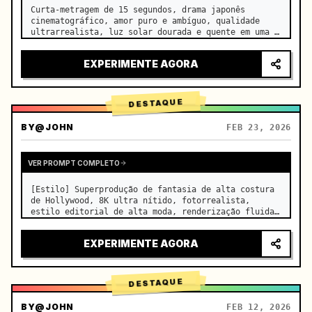
Curta-metragem de 15 segundos, drama japonês 
cinematográfico, amor puro e ambíguo, qualidade 
ultrarrealista, luz solar dourada e quente em uma 
sala de aula vazia à tarde, derramando-se pelas 
persianas sobre as carteiras lado a lado, 
EXPERIMENTE AGORA
minúsculas partículas de po…
DESTAQUE
BY
@JOHN
FEB 23, 2026
VER PROMPT COMPLETO
[Estilo] Superprodução de fantasia de alta costura 
de Hollywood, 8K ultra nítido, fotorrealista, 
estilo editorial de alta moda, renderização fluida 
Unreal Engine 5, ilusão visual. [Duração] 15 
segundos. [Cena] Um Salar de Uyuni (Espelho do Céu) 
EXPERIMENTE AGORA
infinito e real…
DESTAQUE
BY
@JOHN
FEB 12, 2026