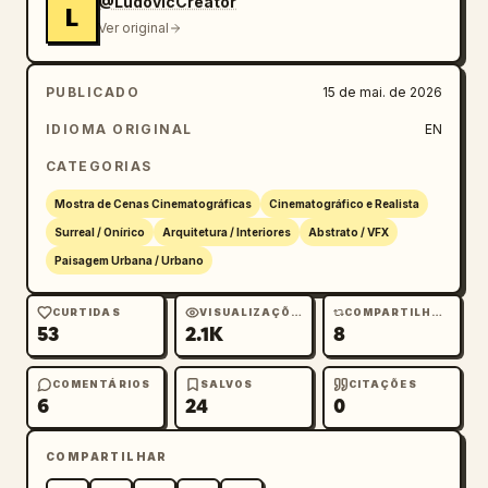
@LudovicCreator
L
Ver original
PUBLICADO
15 de mai. de 2026
IDIOMA ORIGINAL
EN
CATEGORIAS
Mostra de Cenas Cinematográficas
Cinematográfico e Realista
Surreal / Onírico
Arquitetura / Interiores
Abstrato / VFX
Paisagem Urbana / Urbano
CURTIDAS
VISUALIZAÇÕES
COMPARTILHAMENTOS
53
2.1K
8
COMENTÁRIOS
SALVOS
CITAÇÕES
6
24
0
COMPARTILHAR