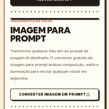
FERRAMENTAS DE VISÃO
IMAGEM PARA
PROMPT
/imagine prompt: cinemati
c, cyberpunk sunset, neon
colors, 8k --v 6.0
Transforme qualquer foto em um prompt de
imagem IA detalhado. O conversor gratuito de
imagem para prompt analisa composição, estilo e
iluminação para recriar qualquer visual em
segundos.
CONVERTER IMAGEM EM PROMPT