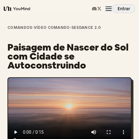
Entrar
YouMind
Visão Geral
COMANDOS
›
VÍDEO COMANDO
›
SEEDANCE 2.0
Paisagem de Nascer do Sol
Casos de Uso
com Cidade se
Autoconstruindo
Habilidades
Prompts
Preços
Baixar