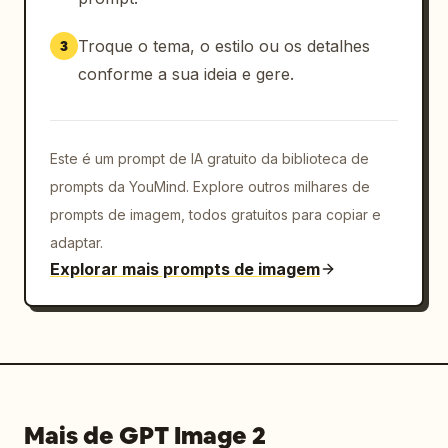
direito com data, escala, unidades e 
numeração da folha"},"composition":"pôster 
Troque o tema, o estilo ou os detalhes
3
vertical, altamente detalhado, layout de 
conforme a sua ideia e gere.
infográfico técnico simétrico, estética de 
design industrial preciso, reflexos realistas 
na renderização do carro de destaque, 
Este é um prompt de IA gratuito da biblioteca de
sombreamento de esboço estilo projeto em todo 
o restante, papel branco-cinza com desgaste 
prompts da YouMind. Explore outros milhares de
sutil e textura de desenho","quality":"ultra-
prompts de imagem, todos gratuitos para copiar e
detalhado, foco na precisão, tipografia 
adaptar.
nítida, encontro de arte conceitual com 
Explorar mais prompts de imagem
projeto de engenharia, painel de apresentação 
automotiva premium"}
Mais de GPT Image 2