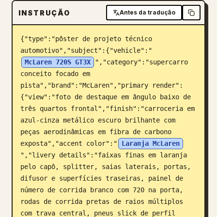
INSTRUÇÃO
Antes da tradução
Blogue
{"type":"pôster de projeto técnico 
Atualizações
automotivo","subject":{"vehicle":"
McLaren 720S GT3X
","category":"supercarro 
conceito focado em 
pista","brand":"McLaren","primary render":
{"view":"foto de destaque em ângulo baixo de 
três quartos frontal","finish":"carroceria em 
azul-cinza metálico escuro brilhante com 
peças aerodinâmicas em fibra de carbono 
exposta","accent color":"
Laranja McLaren
","livery details":"faixas finas em laranja 
pelo capô, splitter, saias laterais, portas, 
difusor e superfícies traseiras, painel de 
número de corrida branco com 720 na porta, 
rodas de corrida pretas de raios múltiplos 
com trava central, pneus slick de perfil 