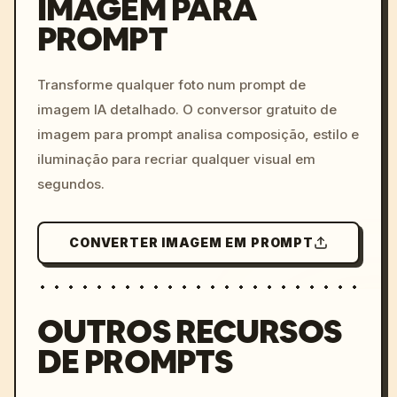
IMAGEM PARA
PROMPT
/imagine prompt: cinemati
c, cyberpunk sunset, neon
colors, 8k --v 6.0
Transforme qualquer foto num prompt de
imagem IA detalhado. O conversor gratuito de
imagem para prompt analisa composição, estilo e
iluminação para recriar qualquer visual em
segundos.
CONVERTER IMAGEM EM PROMPT
OUTROS RECURSOS
DE PROMPTS