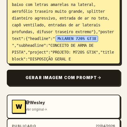
baixo com letras amarelas na lateral, 
aerofólio traseiro muito grande, splitter 
dianteiro agressivo, entrada de ar no teto, 
capô ventilado, entradas de ar laterais 
profundas, difusor traseiro extremo"},"poster 
text":{"headline":"
McLAREN 720S GT3X
","subheadline":"CONCEITO DE ARMA DE 
PISTA","project":"PROJETO: M720S GT3X","title 
block":"DISPOSIÇÃO GERAL E 
CONCEITO"},"palette":{"background":"papel de 
desenho cinza claro","linework":"linhas de 
GERAR IMAGEM COM PROMPT
esboço em lápis e tinta azul-
cinza","text":"cinza carvão e 
preto","highlight":"texto e faixas de 
destaque em laranja"}},"layout":
@Wesley
W
{"style":"painel de apresentação de 
Ver original
engenharia limpo com fundo de grade, chamadas 
técnicas, setas de dimensão, caixas de seção 
PUBLICADO
22/04/2026