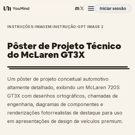
Iniciar sessão
YouMind
Visão geral
INSTRUÇÕES
›
IMAGEM INSTRUÇÃO
›
GPT IMAGE 2
Pôster de Projeto Técnico
Casos de uso
do McLaren GT3X
Habilidades
Um pôster de projeto conceitual automotivo
Prompts
altamente detalhado, exibindo um McLaren 720S
GT3X com desenhos ortográficos, chamadas de
engenharia, diagramas de componentes e
Preços
renderizações fotorrealistas de destaque para uso
em apresentações de design de veículos premium.
Transferir